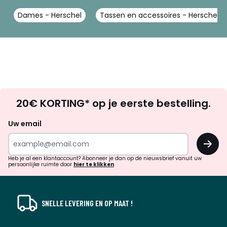
Dames - Herschel
Tassen en accessoires - Herschel
Op
20€ KORTING* op je eerste bestelling.
zoek
naar
Uw email
inspiratie
OK
en
!
verrassingen?
Heb je al een klantaccount? Abonneer je dan op de nieuwsbrief vanuit uw
persoonlijke ruimte door
hier te klikken
SNELLE LEVERING EN OP MAAT !