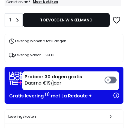
GOEDE
Meer bekijken
Geniet ervan !
DEALS
:
20%
Aantal
1
TOEVOEGEN WINKELMAND
bij
aankoop
van
2
artikelen
Levering binnen 2 tot 3 dagen
naar
keuze*
Geniet
Levering vanaf :
1.99 €
ervan
!
Probeer 30 dagen gratis
Daarna €19/jaar
(1)
Gratis levering
met La Redoute +
Leveringskosten