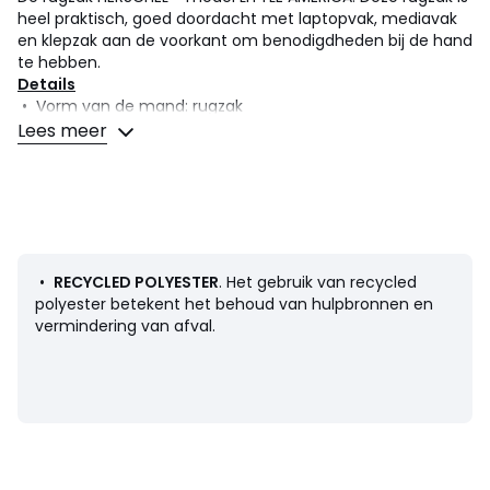
heel praktisch, goed doordacht met laptopvak, mediavak
en klepzak aan de voorkant om benodigdheden bij de hand
te hebben.
Details
• Vorm van de mand: rugzak
• Verstelbare schouderbanden
Lees meer
• Voornaamste sluiting : magneet
• Afmetingen: B28,6 x H48,3 x D17,8 cm
Samenstelling en onderhoud
• 100% polyester
• Minstens 50% gerecycled polyester
• Onderhoud : zie etiket
•
RECYCLED POLYESTER
. Het gebruik van recycled
polyester betekent het behoud van hulpbronnen en
vermindering van afval.
Kleuren
Marineblauw, Zwart, Donkergroen
Maten
één maat