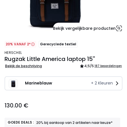
Bekijk vergelijkbare producten
20% VANAF 2*
Gerecyclede textiel
HERSCHEL
Rugzak Little America laptop 15''
Bekijk de beschrijving
4,5
/5
187 beoordelingen
Marineblauw
+
2
Kleuren
130.00
130.00 €
€.
GOEDE DEALS :
20% bij aankoop van 2 artikelen naar keuze*