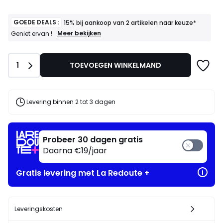
GOEDE DEALS :
15% bij aankoop van 2 artikelen naar keuze*
GOEDE
Meer bekijken
Geniet ervan !
DEALS
:
15%
Aantal
1
TOEVOEGEN WINKELMAND
bij
aankoop
van
2
artikelen
Levering binnen 2 tot 3 dagen
naar
keuze*
Geniet
ervan
Probeer 30 dagen gratis
!
Daarna €19/jaar
Gratis levering met La Redoute +
Leveringskosten