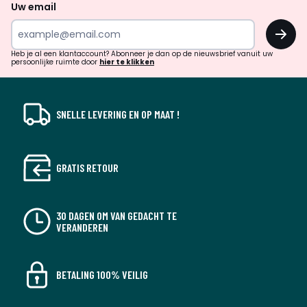
naar
Uw email
inspiratie
OK
en
!
verrassingen?
Heb je al een klantaccount? Abonneer je dan op de nieuwsbrief vanuit uw
persoonlijke ruimte door
hier te klikken
SNELLE LEVERING EN OP MAAT !
GRATIS RETOUR
30 DAGEN OM VAN GEDACHT TE
VERANDEREN
BETALING 100% VEILIG