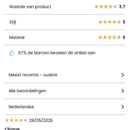
Waarde van product
3.7
3
0
Stijl
5
2
0
Stijl
5
1
1
Materie
5
Materie
5
67% de klanten bevelen
dit artikel aan
67% de klanten bevelen dit artikel aan
Zie details van de nota
Meest recente - oudste
Alle beoordelingen
Nederlandse
29/05/2025
Chique