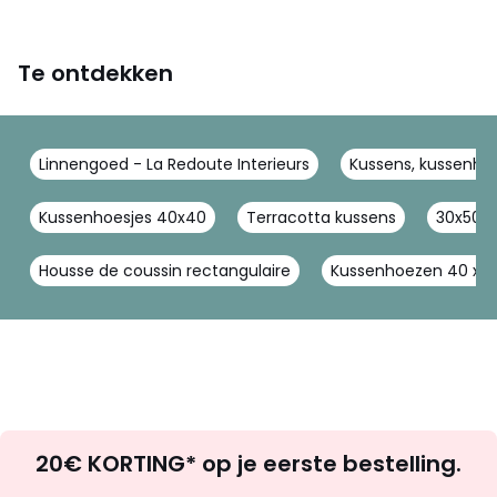
Te ontdekken
Linnengoed - La Redoute Interieurs
Kussens, kussenhoe
Kussenhoesjes 40x40
Terracotta kussens
30x50 
Housse de coussin rectangulaire
Kussenhoezen 40 x 6
Op
20€ KORTING* op je eerste bestelling.
zoek