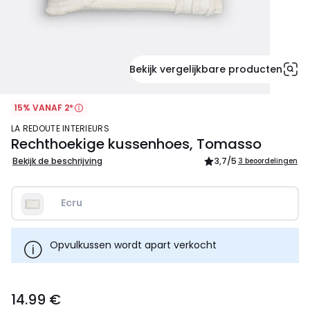
Bekijk vergelijkbare producten
15% VANAF 2*
LA REDOUTE INTERIEURS
Rechthoekige kussenhoes, Tomasso
Bekijk de beschrijving
3,7
/5
3 beoordelingen
Ecru
Opvulkussen wordt apart verkocht
14.99
14.99 €
€.