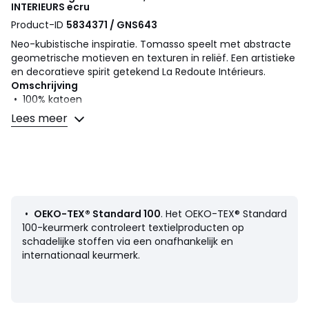
INTERIEURS
ecru
Product-ID
5834371 / GNS643
Neo-kubistische inspiratie. Tomasso speelt met abstracte
geometrische motieven en texturen in reliëf. Een artistieke
en decoratieve spirit getekend La Redoute Intérieurs.
Omschrijving
• 100% katoen
• Recto getufte motieven en bouclette
Lees meer
• Verso effen
• Ritssluiting
• Opvulkussen Terra verkocht op de site
Afmetingen
• 50 x 30 cm
•
OEKO-TEX® Standard 100
. Het OEKO-TEX® Standard
100-keurmerk controleert textielproducten op
schadelijke stoffen via een onafhankelijk en
internationaal keurmerk.
Productfiche met betrekking tot milieukwaliteiten en -
kenmerken
• Herkomst van de productie (weving, verving, confectie):