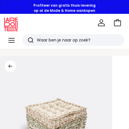
Profiteer van gratis thuis levering
op al de Mode & Home aankopen
Naar
het
La
winke
Redoute
Menu
Zoeken
Laatst
bekeken
artikelen