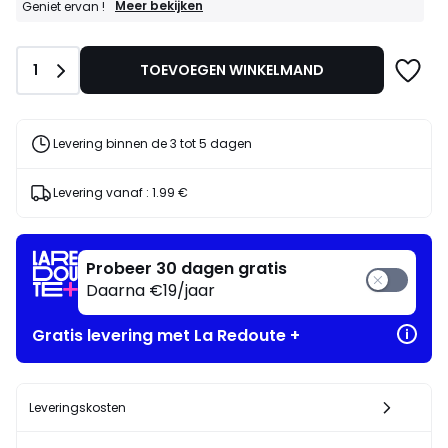
GOEDE
Meer bekijken
Geniet ervan !
DEALS
:
15%
Aantal
1
TOEVOEGEN WINKELMAND
bij
aankoop
van
2
artikelen
Levering binnen de 3 tot 5 dagen
naar
keuze*
Geniet
Levering vanaf :
1.99 €
ervan
!
Probeer 30 dagen gratis
Daarna €19/jaar
Gratis levering met La Redoute +
Leveringskosten