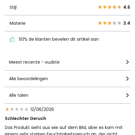
2
1
Stijl
4.6
1
2
Materie
3.4
Materie
3.4
50% de klanten bevelen
dit artikel aan
50% de klanten bevelen dit artikel aan
Zie details van de nota
Meest recente - oudste
Alle beoordelingen
Alle talen
12/06/2026
Schlechter Geruch
Das Produkt sieht aus wie auf dem Bild, aber es kam mit
einem sehr starken Feuchtigkeitsgeruch an, der nicht