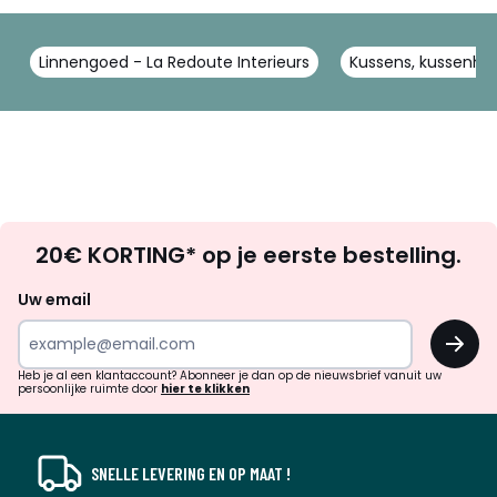
Linnengoed - La Redoute Interieurs
Kussens, kussenhoe
Op
20€ KORTING* op je eerste bestelling.
zoek
naar
Uw email
inspiratie
OK
en
!
verrassingen?
Heb je al een klantaccount? Abonneer je dan op de nieuwsbrief vanuit uw
persoonlijke ruimte door
hier te klikken
SNELLE LEVERING EN OP MAAT !