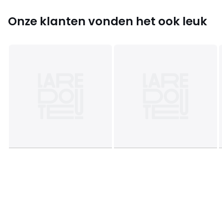
Kleuren
Multicolor
Onze klanten vonden het ook leuk
Maten
één maat