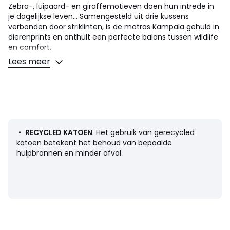
Zebra-, luipaard- en giraffemotieven doen hun intrede in
je dagelijkse leven... Samengesteld uit drie kussens
verbonden door striklinten, is de matras Kampala gehuld in
dierenprints en onthult een perfecte balans tussen wildlife
en comfort.
Een ontmoeting georganiseerd door de ontwerpers van La
Lees meer
Redoute Intérieurs.
Omschrijving
• Hoes 100% katoen
• Vulling 100% katoen
• Recycled katoen
• 3 verschillende prints : giraf, zebra en luipaard
•
RECYCLED KATOEN
. Het gebruik van gerecycled
• 3 kussens verbonden door striklinten
katoen betekent het behoud van bepaalde
• Gecapitonneerde afwerking
hulpbronnen en minder afval.
Afmetingen
• Afmetingen een kussen : 50 x 50 cm, dikte 10 cm
• Afmetingen opgevouwen matras : 50 x 150 cm, dikte 10
cm