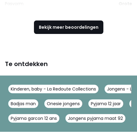
Pasvorm
Grote
Bekijk meer beoordelingen
Te ontdekken
Kinderen, baby - La Redoute Collections
Jongens - La 
Badjas man
Onesie jongens
Pyjama 12 jaar
Py
Pyjama garcon 12 ans
Jongens pyjama maat 92
S