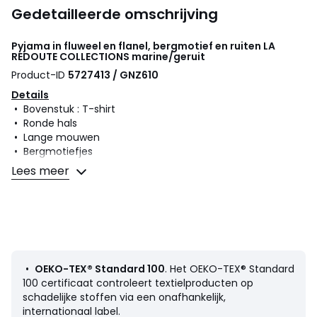
Gedetailleerde omschrijving
Pyjama in fluweel en flanel, bergmotief en ruiten
LA
REDOUTE COLLECTIONS
marine/geruit
Product-ID
5727413 / GNZ610
Details
• Bovenstuk : T-shirt
• Ronde hals
• Lange mouwen
• Bergmotiefjes
• Onderstuk : Broek
Lees meer
• Elastische tailleband met striklint in de taille
• Geruit motief
• Zonder voeten
• Aangetrokken onderaan de pijpen
• Fluweel voor het shirtk, flanel voor de broek
Samenstelling en onderhoud
•
OEKO-TEX® Standard 100
. Het OEKO-TEX® Standard
• Voornaamste stof : 75% katoen, 25% polyester
100 certificaat controleert textielproducten op
• 2de stof : 100% katoen
schadelijke stoffen via een onafhankelijk,
• Machinewas op 30° delicaat programma
internationaal label.