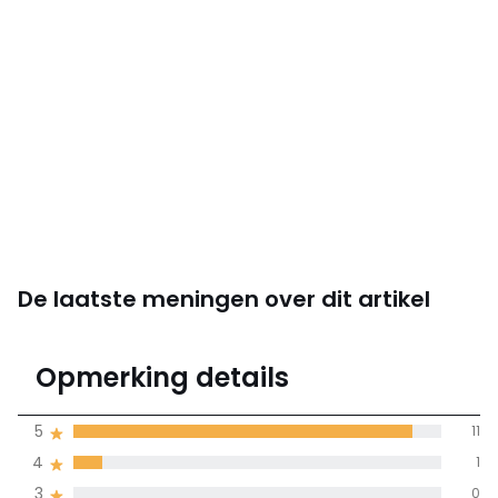
De laatste meningen over dit artikel
4.9
Opmerking details
12 mening(en)
gemiddelde bereikt
5
11
door alle landen
4
1
3
0