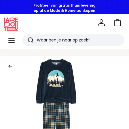
Profiteer van gratis thuis levering
op al de Mode & Home aankopen
Naar
het
La
winke
Redoute
Menu
Zoeken
Laatst
bekeken
artikelen