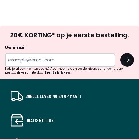
Op
20€ KORTING* op je eerste bestelling.
zoek
naar
Uw email
inspiratie
OK
en
!
verrassingen?
Heb je al een klantaccount? Abonneer je dan op de nieuwsbrief vanuit uw
persoonlijke ruimte door
hier te klikken
SNELLE LEVERING EN OP MAAT !
GRATIS RETOUR