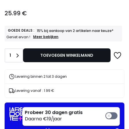
25.99
25.99 €
€.
GOEDE DEALS :
15% bij aankoop van 2 artikelen naar keuze*
GOEDE
Meer bekijken
Geniet ervan !
DEALS
:
15%
Aantal
1
TOEVOEGEN WINKELMAND
bij
aankoop
van
2
artikelen
Levering binnen 2 tot 3 dagen
naar
keuze*
Geniet
Levering vanaf :
1.99 €
ervan
!
Probeer 30 dagen gratis
Daarna €19/jaar