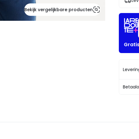
Lev
!
Bekijk vergelijkbare producten
Grati
Leveri
Betaalo