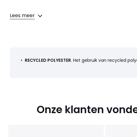
Lees meer
Kleuren
Ecru
Maten
36 FR - 34 EU, 38 FR - 34 EU, 40 FR - 38 EU, 42 FR - 
EU, 48 FR - 46 EU, 50 FR - 48 EU, 52 FR - 50 EU, 54 FR - 52 EU
•
RECYCLED POLYESTER
. Het gebruik van recycled po
Onze klanten vonde