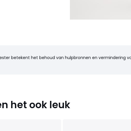
40 EU, 44 FR - 42 EU, 46 FR - 44
lyester betekent het behoud van hulpbronnen en vermindering va
n het ook leuk