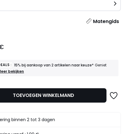
n
l
Matengids
 €
EALS :
15% bij aankoop van 2 artikelen naar keuze*
Geniet
OEDE
eer bekijken
EALS
5%
ij
TOEVOEGEN WINKELMAND
ankoop
an
rtikelen
aar
ering binnen 2 tot 3 dagen
euze*
eniet
rvan