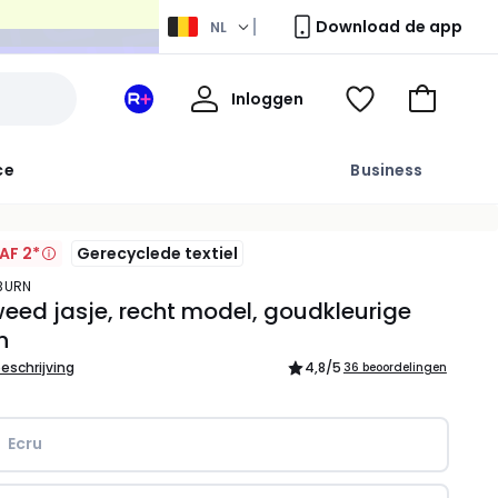
Download de app
NL
Mijn
Inloggen
Mijn
Kijk
Naar
profiel
La
mijn
het
Redoute
wishlist
winkelma
ce
Business
+
ruimte
AF 2*
Gerecyclede textiel
YBURN
weed jasje, recht model, goudkleurige
n
beschrijving
4,8
/5
36 beoordelingen
Ecru