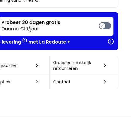
ering vanaf :
1.99 €
Probeer 30 dagen gratis
Daarna €19/jaar
(1)
s levering
met La Redoute +
Gratis en makkelijk
ngskosten
retourneren
pties
Contact