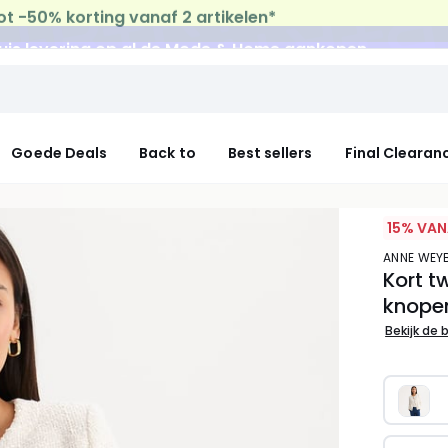
uis levering
op al de Mode & Home aankopen
Goede Deals
Back to
Best sellers
Final Clearan
15% VAN
ANNE WE
Kort t
knope
Bekijk de 