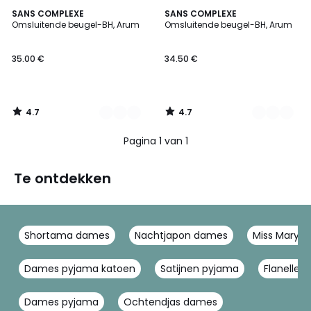
4.7
4.7
5
SANS COMPLEXE
4
SANS COMPLEXE
/ 5
/ 5
Omsluitende beugel-BH, Arum
Omsluitende beugel-BH, Arum
Kleuren
Kleuren
35.00 €
34.50 €
4.7
4.7
/
/
5
5
Pagina 1 van 1
Te ontdekken
Shortama dames
Nachtjapon dames
Miss Mary 
Dames pyjama katoen
Satijnen pyjama
Flanelle
Dames pyjama
Ochtendjas dames