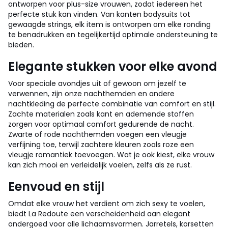
ontworpen voor plus-size vrouwen, zodat iedereen het
perfecte stuk kan vinden. Van kanten bodysuits tot
gewaagde strings, elk item is ontworpen om elke ronding
te benadrukken en tegelijkertijd optimale ondersteuning te
bieden.
Elegante stukken voor elke avond
Voor speciale avondjes uit of gewoon om jezelf te
verwennen, zijn onze nachthemden en andere
nachtkleding de perfecte combinatie van comfort en stijl.
Zachte materialen zoals kant en ademende stoffen
zorgen voor optimaal comfort gedurende de nacht.
Zwarte of rode nachthemden voegen een vleugje
verfijning toe, terwijl zachtere kleuren zoals roze een
vleugje romantiek toevoegen. Wat je ook kiest, elke vrouw
kan zich mooi en verleidelijk voelen, zelfs als ze rust.
Eenvoud en stijl
Omdat elke vrouw het verdient om zich sexy te voelen,
biedt La Redoute een verscheidenheid aan elegant
ondergoed voor alle lichaamsvormen. Jarretels, korsetten