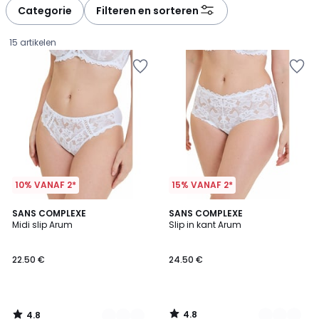
à
à
Categorie
Filteren en sorteren
gauche
droite
15 artikelen
10% VANAF 2*
15% VANAF 2*
4.8
4.8
2
SANS COMPLEXE
5
SANS COMPLEXE
/ 5
/ 5
Midi slip Arum
Slip in kant Arum
Kleuren
Kleuren
22.50
22.50 €
24.50 €
€.
4.8
4.8