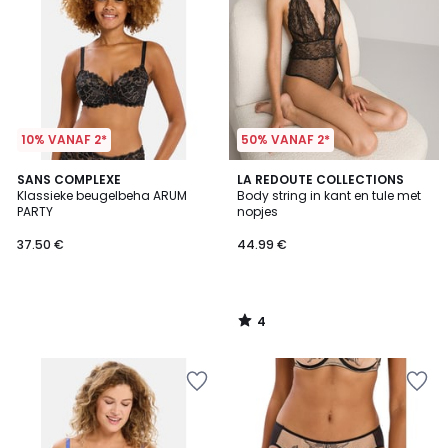
10% VANAF 2*
50% VANAF 2*
4
SANS COMPLEXE
LA REDOUTE COLLECTIONS
/
Klassieke beugelbeha ARUM
Body string in kant en tule met
5
PARTY
nopjes
37.50 €
44.99 €
4
/
5