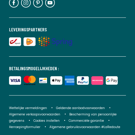
LEVERINGSPARTNERS
BETALINGSMOGELIJKHEDEN :
Wettelijke vermeldingen
Geldende aanbodvoorwaarden
Algemene verkoopsvoorwaarden
Bescherming van persoonlijke
gegevens
Cookies instellen
Commerciële garantie
Herroepingformulier
Algemene gebruiksvoorwaarden #LaRedoute