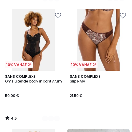
/
/
5
5
10% VANAF 2*
10% VANAF 2*
4.5
2
SANS COMPLEXE
SANS COMPLEXE
/ 5
Omsluitende body in kant Arum
Slip NAIA
Kleuren
50.00 €
21.50 €
4.5
/
5
FINAL