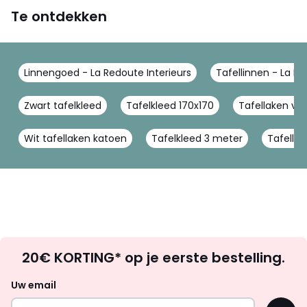
Te ontdekken
Linnengoed - La Redoute Interieurs
Tafellinnen - La Re
Zwart tafelkleed
Tafelkleed 170x170
Tafellaken vie
Wit tafellaken katoen
Tafelkleed 3 meter
Tafellak
Op
20€ KORTING* op je eerste bestelling.
zoek
naar
Uw email
inspiratie
OK