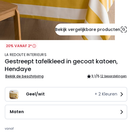
Bekijk vergelijkbare producten
20% VANAF 2*
LA REDOUTE INTERIEURS
Gestreept tafelkleed in gecoat katoen,
Hendaye
Bekijk de beschrijving
3,1
/5
12 beoordelingen
Geel/wit
+
2
Kleuren
Maten
Prijs
vanaf