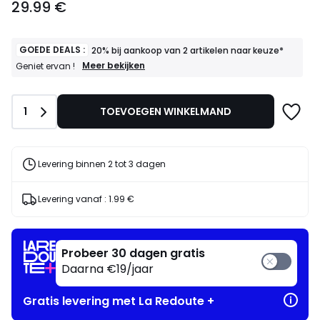
29.99 €
vanaf
29.99
€.
GOEDE DEALS :
20% bij aankoop van 2 artikelen naar keuze*
GOEDE
Meer bekijken
Geniet ervan !
DEALS
:
20%
Aantal
1
TOEVOEGEN WINKELMAND
bij
aankoop
van
2
artikelen
Levering binnen 2 tot 3 dagen
naar
keuze*
Geniet
Levering vanaf :
1.99 €
ervan
!
Probeer 30 dagen gratis
Daarna €19/jaar
Gratis levering met La Redoute +