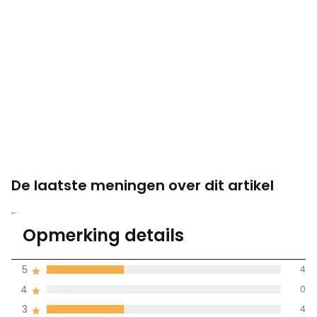
De laatste meningen over dit artikel
3.1
Opmerking details
12 mening(en)
gemiddelde bereikt
5
4
door alle landen
4
0
3
4
100% gecertificeerde beoordelingen,