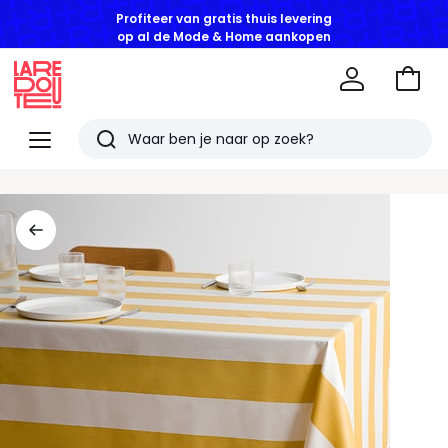
Profiteer van gratis thuis levering
op al de Mode & Home aankopen
Naar
het
La
winke
Redoute
Menu
Zoeken
Laatst
bekeken
artikelen