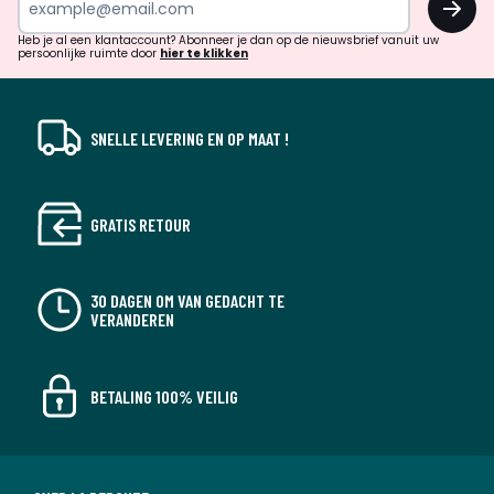
en
!
verrassingen?
Heb je al een klantaccount? Abonneer je dan op de nieuwsbrief vanuit uw
persoonlijke ruimte door
hier te klikken
SNELLE LEVERING EN OP MAAT !
GRATIS RETOUR
30 DAGEN OM VAN GEDACHT TE
VERANDEREN
BETALING 100% VEILIG