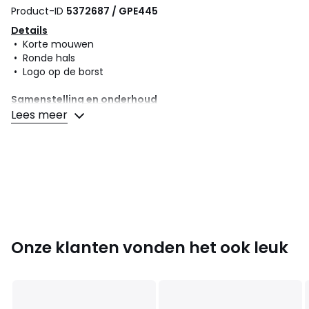
Product-ID
5372687 / GPE445
Details
• Korte mouwen
• Ronde hals
• Logo op de borst
Samenstelling en onderhoud
• 100% katoen
Lees meer
• Onderhoud : zie etiket
• Strijken op lage temperatuur
• Droogtrommel op lage temperatuur
• Reinigen met water
Kleuren
Zwart, Beige
Maten
XS, S, M, L, XL, XXL
Onze klanten vonden het ook leuk