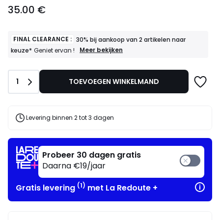
35.00
35.00 €
€.
FINAL CLEARANCE :
30% bij aankoop van 2 artikelen naar
FINAL
Meer bekijken
keuze*
Geniet ervan !
CLEARANCE
:
30%
Aantal
1
TOEVOEGEN WINKELMAND
bij
aankoop
van
2
artikelen
Levering binnen 2 tot 3 dagen
naar
keuze*
Geniet
ervan
Probeer 30 dagen gratis
!
Daarna €19/jaar
(1)
Gratis levering
met La Redoute +