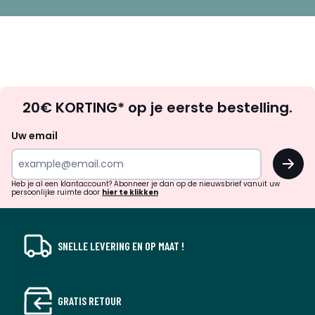
Op
20€ KORTING* op je eerste bestelling.
zoek
naar
Uw email
inspiratie
OK
en
!
verrassingen?
Heb je al een klantaccount? Abonneer je dan op de nieuwsbrief vanuit uw
persoonlijke ruimte door
hier te klikken
SNELLE LEVERING EN OP MAAT !
GRATIS RETOUR