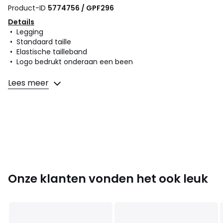
Product-ID
5774756 / GPF296
Details
• Legging
• Standaard taille
• Elastische tailleband
• Logo bedrukt onderaan een been
Samenstelling en onderhoud
Lees meer
• 95% katoen, 5% elasthan
• Onderhoud : zie etiket
Kleuren
Zwart
Maten
8 jaar - 126 cm, 10 jaar - 138 cm, 12 jaar - 150 cm,
14 jaar - 156 cm, 16 jaar - 162 cm
Onze klanten vonden het ook leuk