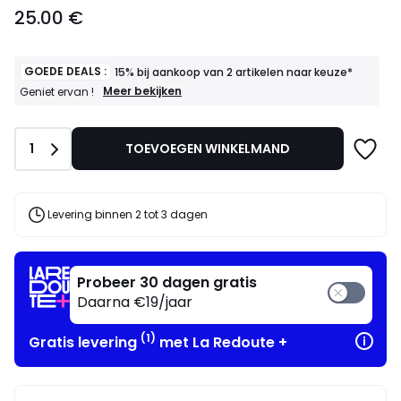
25.00
25.00 €
€.
GOEDE DEALS :
15% bij aankoop van 2 artikelen naar keuze*
GOEDE
Meer bekijken
Geniet ervan !
DEALS
:
15%
Aantal
1
TOEVOEGEN WINKELMAND
bij
aankoop
van
2
artikelen
Levering binnen 2 tot 3 dagen
naar
keuze*
Geniet
ervan
Probeer 30 dagen gratis
!
Daarna €19/jaar
(1)
Gratis levering
met La Redoute +