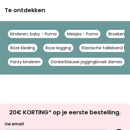
Te ontdekken
Kinderen, baby - Puma
Meisjes - Puma
Broeken, 
Roze kleding
Roze legging
Elastische tailleband br
Panty kinderen
Donkerblauwe joggingbroek dames
Op
20€ KORTING* op je eerste bestelling.
zoek
naar
Uw email
inspiratie