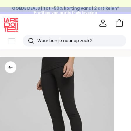
GOEDE DEALS | Tot -50% korting vanaf 2 artikelen*
Profiteer van gratis thuis levering
op al de Mode & Home aankopen
Naar
het
La
winke
Redoute
Menu
Zoeken
Laatst
bekeken
artikelen