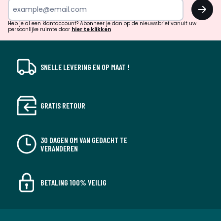
OK
en
!
verrassingen?
Heb je al een klantaccount? Abonneer je dan op de nieuwsbrief vanuit uw
persoonlijke ruimte door
hier te klikken
SNELLE LEVERING EN OP MAAT !
GRATIS RETOUR
30 DAGEN OM VAN GEDACHT TE
VERANDEREN
BETALING 100% VEILIG