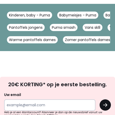
Kinderen, baby - Puma
Babymeisjes - Puma
Baby
Pantoffels jongens
Puma smash
Vans sk8
Va
Warme pantoffels dames
Zomer pantoffels dames
Op
20€ KORTING* op je eerste bestelling.
zoek
naar
Uw email
inspiratie
OK
en
!
verrassingen?
Heb je al een klantaccount? Abonneer je dan op de nieuwsbrief vanuit uw