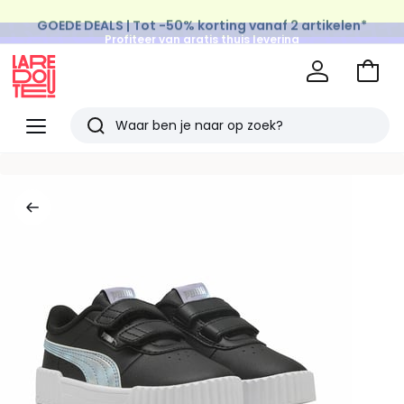
GOEDE DEALS | Tot -50% korting vanaf 2 artikelen*
Profiteer van gratis thuis levering
op al de Mode & Home aankopen
Naar
het
La
winke
Redoute
Menu
Zoeken
Laatst
bekeken
artikelen