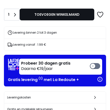
in
plaats
van
Aantal
1
TOEVOEGEN WINKELMAND
40.00
€
35%
korting
Levering binnen 2 tot 3 dagen
toegepast.
Levering vanaf :
1.99 €
Probeer 30 dagen gratis
Daarna €19/jaar
(1)
Gratis levering
met La Redoute +
Leveringskosten
Gratis en makkelijk retourneren