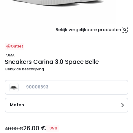
Bekijk vergelijkbare producten
Outlet
PUMA
Sneakers Carina 3.0 Space Belle
Bekijk de beschrijving
90006893
Maten
26.00
26.00 €
€
40.00 €
-35%