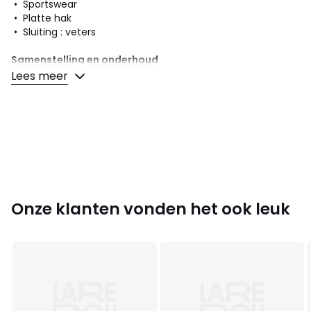
• Sportswear
• Platte hak
• Sluiting : veters
Samenstelling en onderhoud
• Bovenzijde/Schacht : 100% andere materie
Lees meer
• Voering : 100% textiel
• Binnenzool : 100% textiel
• Loopzool : 100% rubber
Kleuren
90006893
Maten
19, 20, 21, 22, 23, 24, 25, 26
Onze klanten vonden het ook leuk