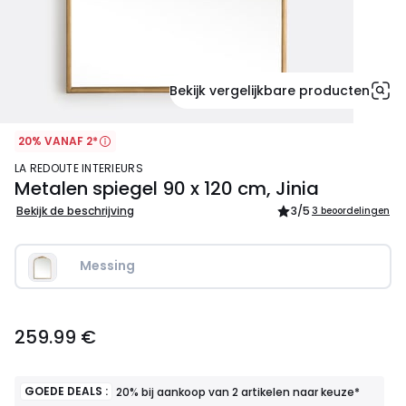
Bekijk vergelijkbare producten
20% VANAF 2*
LA REDOUTE INTERIEURS
Metalen spiegel 90 x 120 cm, Jinia
Bekijk de beschrijving
3
/5
3 beoordelingen
Messing
259.99
259.99 €
€.
GOEDE DEALS :
20% bij aankoop van 2 artikelen naar keuze*