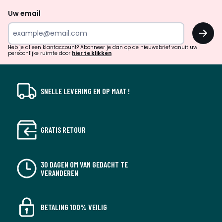
naar
Uw email
inspiratie
OK
en
!
verrassingen?
Heb je al een klantaccount? Abonneer je dan op de nieuwsbrief vanuit uw
persoonlijke ruimte door
hier te klikken
SNELLE LEVERING EN OP MAAT !
GRATIS RETOUR
30 DAGEN OM VAN GEDACHT TE
VERANDEREN
BETALING 100% VEILIG