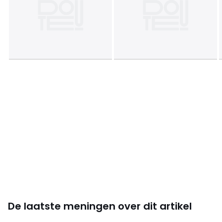
Afmetingen en gewicht van de pakketten
1 pakket
• B133 x H10 x D101 cm, 16,5 kg
Kleuren
Messing
Maten
één maat
De laatste meningen over dit artikel