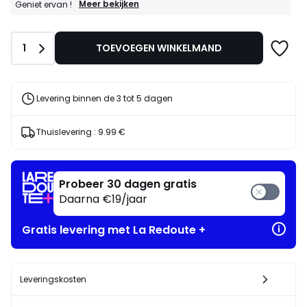
GOEDE
Meer bekijken
Geniet ervan !
DEALS
:
20%
Aantal
1
TOEVOEGEN WINKELMAND
bij
aankoop
van
2
artikelen
Levering binnen de 3 tot 5 dagen
naar
keuze*
Geniet
Thuislevering :
9.99 €
ervan
!
Probeer 30 dagen gratis
Daarna €19/jaar
Gratis levering met La Redoute +
Leveringskosten