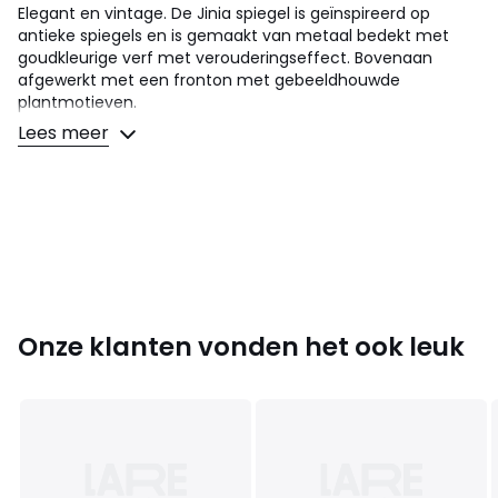
Elegant en vintage. De Jinia spiegel is geïnspireerd op
antieke spiegels en is gemaakt van metaal bedekt met
goudkleurige verf met verouderingseffect. Bovenaan
afgewerkt met een fronton met gebeeldhouwde
plantmotieven.
Hij wordt aan de muur bevestigd en kan ook op een
Lees meer
meubelstuk of een open haard worden geplaatst. Een
element met een groot decoratief potentieel dat je in je
interieur kunt integreren.
Omschrijving
• Structuur in ijzer
• Kader en frontonlijst bedekt met goudkleurige verf met
verouderingseffect
• Muurbevestiging (schroeven en pluggen niet
Onze klanten vonden het ook leuk
meegeleverd)
Afmetingen
• Breedte : 90 cm
• Hoogte : 120 cm
• Diepte : 3,5 cm