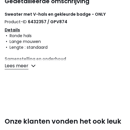
Gedetailleerde omschrijving
Sweater met V-hals en gekleurde badge - ONLY
Product-ID
6432357 / GPV874
Details
• Ronde hals
• Lange mouwen
• Lengte : standaard
Samenstelling en onderhoud
• 60% katoen, 40% polyester
Lees meer
• Onderhoud : zie etiket
Kleuren
Ecru, Zwart, Roze
Maten
XS, S, M, L
Onze klanten vonden het ook leuk