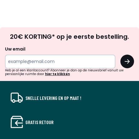
Op
20€ KORTING* op je eerste bestelling.
zoek
naar
Uw email
inspiratie
OK
en
!
verrassingen?
Heb je al een klantaccount? Abonneer je dan op de nieuwsbrief vanuit uw
persoonlijke ruimte door
hier te klikken
SNELLE LEVERING EN OP MAAT !
GRATIS RETOUR