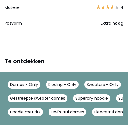
Materie
4
Pasvorm
Extra hoog
Te ontdekken
Dames - Only
Kleding - Only
Sweaters - Only
Gestreepte sweater dames
Superdry hoodie
Supe
Hoodie met rits
Levi's trui dames
Fleecetrui dame