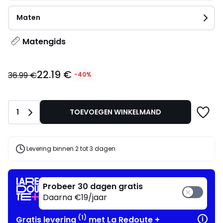
Maten
Matengids
22.19
22.19 €
€
36.99 €
-40%
in
plaats
van
Aantal
1
TOEVOEGEN WINKELMAND
36.99
€
40%
korting
Levering binnen 2 tot 3 dagen
toegepast.
Probeer 30 dagen gratis
Daarna €19/jaar
(1)
Gratis levering
met La Redoute +