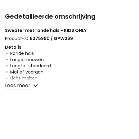
Gedetailleerde omschrijving
Sweater met ronde hals - KIDS ONLY
Product-ID
6375990 / GPW369
Details
• Ronde hals
• Lange mouwen
• Lengte : standaard
• Motief vooraan
• Licht molton
Lees meer
Samenstelling en onderhoud
• 60% katoen, 40% polyester
• Onderhoud : zie etiket
Kleuren
Wit, Lichtkaki
Maten
7/8 jaar - 120/126 cm, 9/10 jaar - 132/138 cm, 13/14
jaar - 153/156 cm