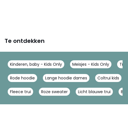
Te ontdekken
Kinderen, baby - Kids Only
Meisjes - Kids Only
Trui
Rode hoodie
Lange hoodie dames
Coltrui kids
Fleece trui
Roze sweater
Licht blauwe trui
Bei