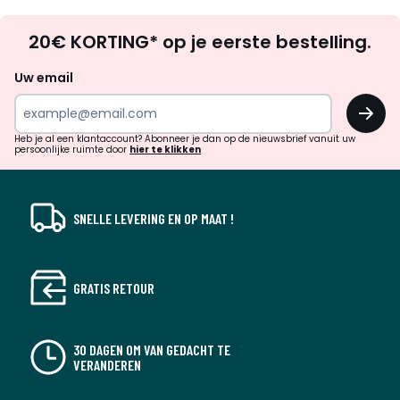
Op
20€ KORTING* op je eerste bestelling.
zoek
naar
Uw email
inspiratie
OK
en
!
verrassingen?
Heb je al een klantaccount? Abonneer je dan op de nieuwsbrief vanuit uw
persoonlijke ruimte door
hier te klikken
SNELLE LEVERING EN OP MAAT !
GRATIS RETOUR
30 DAGEN OM VAN GEDACHT TE
VERANDEREN