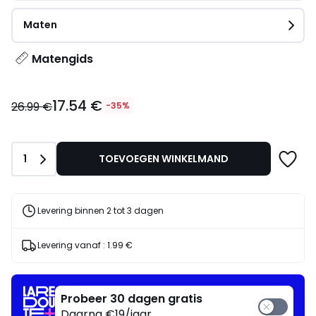
Maten
Matengids
17.54
17.54 €
€
26.99 €
-35%
in
plaats
van
Aantal
1
TOEVOEGEN WINKELMAND
26.99
€
35%
korting
Levering binnen 2 tot 3 dagen
toegepast.
Levering vanaf :
1.99 €
Probeer 30 dagen gratis
Daarna €19/jaar