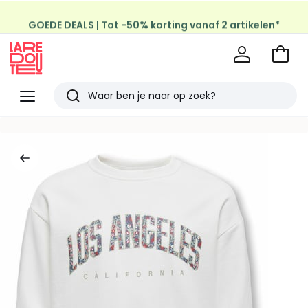
GOEDE DEALS | Tot -50% korting vanaf 2 artikelen*
Naar
het
La
winke
Redoute
Menu
Zoeken
Laatst
bekeken
artikelen