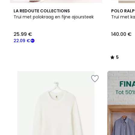
5
LA REDOUTE COLLECTIONS
POLO RALP
/
Trui met polokraag en fijne ajoursteek
Trui met k
5
25.99
25.99 €
140.00 €
€
Schrijf
22.09 €
je
in
5
voor
/
ons
5
programma
FINAL
om
CLEARANCE
in
plaats
daarvan
te
betalen
22.09
€.