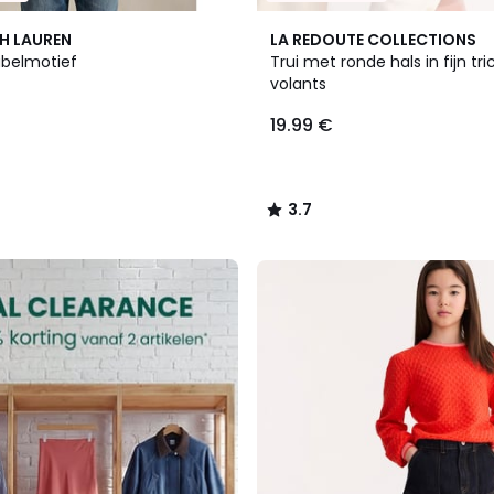
3.7
H LAUREN
LA REDOUTE COLLECTIONS
/ 5
abelmotief
Trui met ronde hals in fijn tr
volants
19.99 €
3.7
/
5