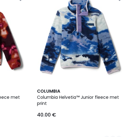
2
COLUMBIA
Kleuren
leece met
Columbia Helvetia™ Junior fleece met
print
40.00 €