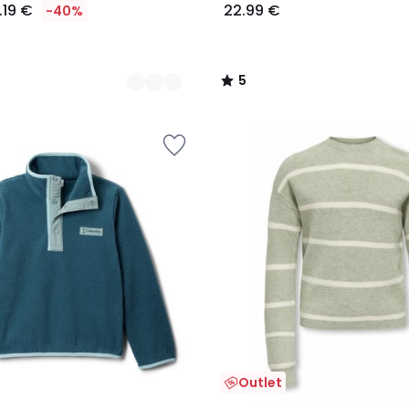
.19 €
22.99 €
-40%
5
/
5
Outlet