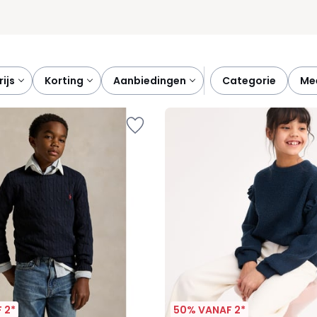
prijs
korting
aanbiedingen
categorie
m
 2*
50% VANAF 2*