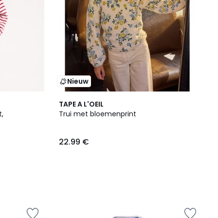
Nieuw
TAPE A L'OEIL
t,
Trui met bloemenprint
22.99 €