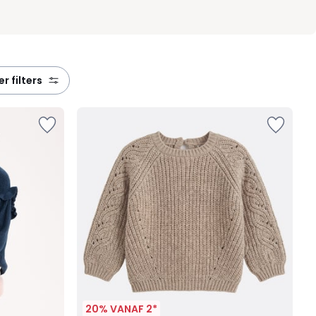
eer filters
20% VANAF 2*