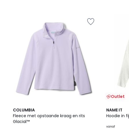
Outlet
2
COLUMBIA
NAME IT
Kleuren
Fleece met opstaande kraag en rits
Hoodie in fi
Glacial™
vanaf