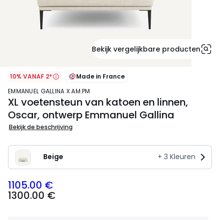
Bekijk vergelijkbare producten
10% VANAF 2*
Made in France
EMMANUEL GALLINA X AM.PM
XL voetensteun van katoen en linnen,
Oscar, ontwerp Emmanuel Gallina
Bekijk de beschrijving
Beige   
+
3
Kleuren
1105.00 €
1300.00
1300.00 €
€
Schrijf
je