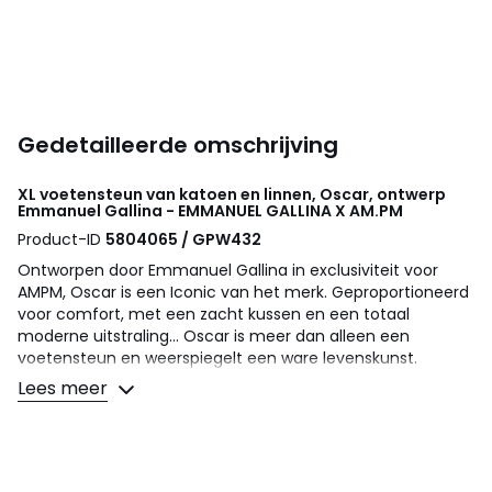
Gedetailleerde omschrijving
XL voetensteun van katoen en linnen, Oscar, ontwerp
Emmanuel Gallina - EMMANUEL GALLINA X AM.PM
Product-ID
5804065 / GPW432
Ontworpen door Emmanuel Gallina in exclusiviteit voor
AMPM, Oscar is een Iconic van het merk. Geproportioneerd
voor comfort, met een zacht kussen en een totaal
moderne uitstraling... Oscar is meer dan alleen een
voetensteun en weerspiegelt een ware levenskunst.
Combinatie tussen strakke en gebogen lijnen, waarbij de
Lees meer
fijnheid van het pootgedeelte de lineariteit van de zitting
benadrukt. Een tijdloos ontwerp van AMPM. Made in France.
Comfort zitting
: zacht