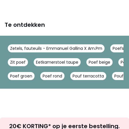
Maten
1-zit
Te ontdekken
Zetels, fauteuils - Emmanuel Gallina X Am.Pm
Poefs, 
Zit poef
Eetkamerstoel taupe
Poef beige
Poe
Poef groen
Poef rond
Pouf terracotta
Pouf j
Op
20€ KORTING* op je eerste bestelling.
zoek