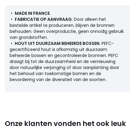
Omschrijving
• Overtrek 63% katoen, 37% linnen, 428 g/m²
•
MADE IN FRANCE
.
• Vervaagde stof : in tegenstelling tot een strakke stof die
•
FABRICATIE OP AANVRAAG
. Door alleen het
niet kreukt, zal een stof met vervaagd effect vanaf het
bestelde artikel te produceren, blijven de bronnen
eerste gebruik een gedrapeerde vorm aanneemt
behouden. Geen overproductie, geen onnodig gebruik
• Stofstalen beschikbaar op de site, typ 'stofstalen Oscar'
van grondstoffen.
in de zoekmotor
•
HOUT UIT DUURZAAM BEHEERDE BOSSEN
. PEFC-
• Structuur : Spaanplaten en multiplex verstevigd met
gecertificeerd hout is afkomstig uit duurzaam
massief dennenhout
beheerde bossen en gecontroleerde bronnen. PEFC
• Ophanging : veringen van het zigzag-type
draagt bij tot de duurzaamheid en de vernieuwing
• Poten : in aluminium, matte zwarte epoxy afwerking,
door natuurlijke verjonging of door aanplanting door
hoogte 17 cm
het behoud van toekomstige bomen en de
• Gegalvaniseerde stalen verbinding onder de voetsteun
bevordering van de diversiteit van de soorten.
om de modules van de Oscar-collectie samen te voegen
Vulling
• Zitting : polyetherschuim 28 kg/m³, zak gevuld met een
mengsel van polyestervezels en polyetherschuimvlokken
• Structuur : polyetherschuim 16 kg/m³ dikte 10 mm
Onze klanten vonden het ook leuk
Onderhoud
• Niet afhoesbaar