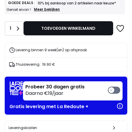
in
GOEDE DEALS :
10% bij aankoop van 2 artikelen naar keuze*
voor
GOEDE
Meer bekijken
Geniet ervan !
DEALS
ons
:
programma
10%
om
Aantal
1
TOEVOEGEN WINKELMAND
bij
in
aankoop
plaats
van
daarvan
2
artikelen
te
Levering binnen 9 week(en) op afspraak
naar
betalen
keuze*
1105.00
Geniet
Thuislevering :
19.90 €
€.
ervan
!
Probeer 30 dagen gratis
Daarna €19/jaar
Gratis levering met La Redoute +
Leveringskosten