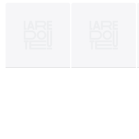
• Droogkuis
Kwaliteit
• 5 jaar commerciële garantie van La Redoute : op
structuur
• 2 jaar wettelijke garantie : op bekleding
Afmetingen
• Lengte : 103 cm
• Hoogte : 44 cm
• Diepte : 103 cm
• Gewicht: 28 kg
• Gemonteerd geleverd.
Afmetingen en gewicht van de pakketten
1 pakket
• B105 x H46 x D105 cm, 30 kg
Kleuren
Beige , Nachtblauw, Schors, Antraciet