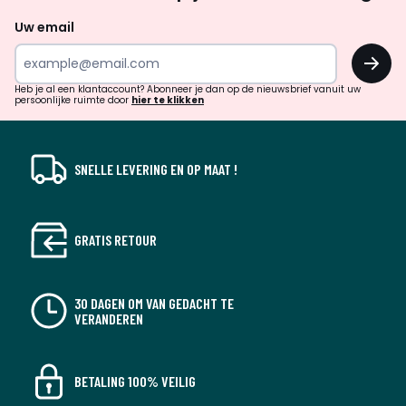
naar
Uw email
inspiratie
OK
en
!
verrassingen?
Heb je al een klantaccount? Abonneer je dan op de nieuwsbrief vanuit uw
persoonlijke ruimte door
hier te klikken
SNELLE LEVERING EN OP MAAT !
GRATIS RETOUR
30 DAGEN OM VAN GEDACHT TE
VERANDEREN
BETALING 100% VEILIG