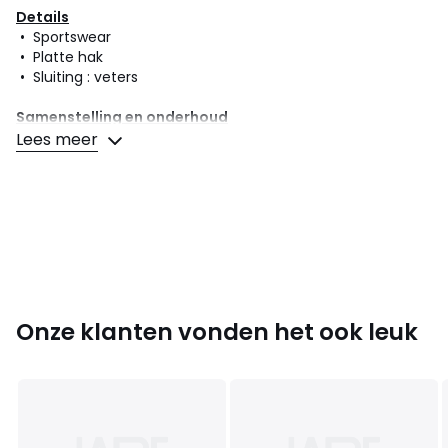
Details
• Sportswear
• Platte hak
• Sluiting : veters
Samenstelling en onderhoud
• Bovenzijde/Schacht : 79% leer, 16% andere materialen,
Lees meer
5% textiel
• Voering : 100% textiel
• Binnenzool : 100% textiel
• Loopzool : 100% rubber
Kleuren
Zwart
Maten
39, 40, 41, 42, 43, 44, 45
Onze klanten vonden het ook leuk