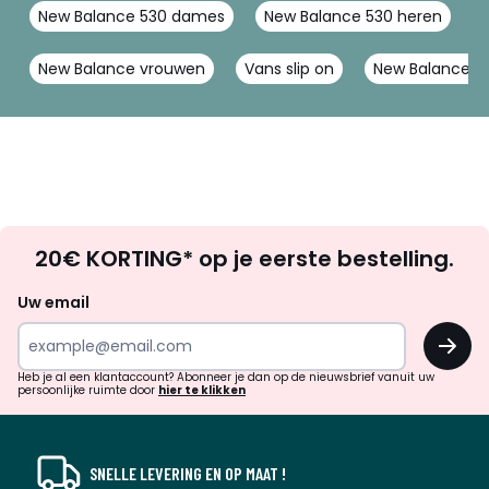
New Balance 530 dames
New Balance 530 heren
New Balance vrouwen
Vans slip on
New Balance h
Op
20€ KORTING* op je eerste bestelling.
zoek
naar
Uw email
inspiratie
OK
en
!
verrassingen?
Heb je al een klantaccount? Abonneer je dan op de nieuwsbrief vanuit uw
persoonlijke ruimte door
hier te klikken
SNELLE LEVERING EN OP MAAT !