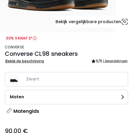
Bekijk vergelijkbare producten
30% VANAF 2*
CONVERSE
Converse CL98 sneakers
Bekijk de beschrijving
5
/5
1 beoordelingen
Zwart
Maten
Matengids
90.00
90.00 €
€.