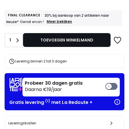
FINAL CLEARANCE :
30% bij aankoop van 2 artikelen naar
FINAL
Meer bekijken
keuze*
Geniet ervan !
CLEARANCE
:
30%
Aantal
1
TOEVOEGEN WINKELMAND
bij
aankoop
van
2
artikelen
Levering binnen 2 tot 3 dagen
naar
keuze*
Geniet
ervan
Probeer 30 dagen gratis
!
Daarna €19/jaar
(1)
Gratis levering
met La Redoute +
Leveringskosten