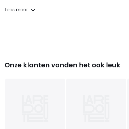
Samenstelling en onderhoud
Lees meer
• 95% katoen, 5% elasthan
• Onderhoud : zie etiket.
Kleuren
Blauw+Grijs
Maten
S, M, L, XL
Onze klanten vonden het ook leuk