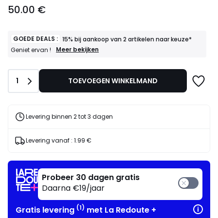
50.00
50.00 €
€.
GOEDE DEALS :
15% bij aankoop van 2 artikelen naar keuze*
GOEDE
Meer bekijken
Geniet ervan !
DEALS
:
15%
Aantal
1
TOEVOEGEN WINKELMAND
bij
aankoop
van
2
artikelen
Levering binnen 2 tot 3 dagen
naar
keuze*
Geniet
Levering vanaf :
1.99 €
ervan
!
Probeer 30 dagen gratis
Daarna €19/jaar
(1)
Gratis levering
met La Redoute +