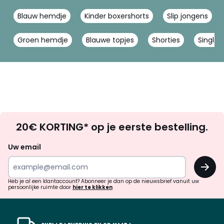
Blauw hemdje
Kinder boxershorts
Slip jongens
Groen hemdje
Blauwe topjes
Shorties
Singlet
Op
20€ KORTING* op je eerste bestelling.
zoek
naar
Uw email
inspiratie
OK
en
!
verrassingen?
Heb je al een klantaccount? Abonneer je dan op de nieuwsbrief vanuit uw
persoonlijke ruimte door
hier te klikken