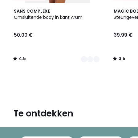
2
4.5
2
3.5
SANS COMPLEXE
MAGIC BO
Kleuren
/ 5
Kleuren
/ 5
Omsluitende body in kant Arum
Steungeve
50.00
50.00 €
39.99 €
€.
4.5
3.5
/
/
5
5
Te ontdekken