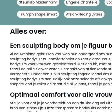
Steunslip Maidenform
Lingerie Chantelle
Bo
Triumph shape smart
Afslankkleding Lytess
Alles over:
Een sculpting body om je figuur t
Al eeuwenlang gebruiken vrouwen hun ondergoed om hun vr
sculpting bodysuit nu comfortabeler en zeer glamoureus. 
bodysuits voor vrouwen geselecteerd. Met een bh, met of 
terwijl de taille slanker wordt. Gemaakt van afslankende s
vormgeeft. Onder een jurk is sculpting lingerie ideaal om de
sculpting bodysuits aan. Bekijk ook onze selectie afslank
shapers vind je zeker de maat die bij je past, terwijl je ge
Optimaal comfort voor alle vrou
Stel je voor dat je je voorbereidt op een drukke dag vol u
bron van stress zijn. Onze transparante bodysuits combinere