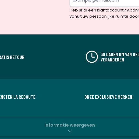
en
Heb je al een klantaccount? Abon
verrassingen?
vanuit uw persoonlijke ruimte doo
30 DAGEN OM VAN GE
RATIS RETOUR
VERANDEREN
ENSTEN LA REDOUTE
ONZE EXCLUSIEVE MERKEN
Informatie weergeven