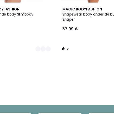
5
DYFASHION
MAGIC BODYFASHION
/
nde body Slimbody
Shapewear body onder de b
5
Shaper
57.99 €
5
/
5