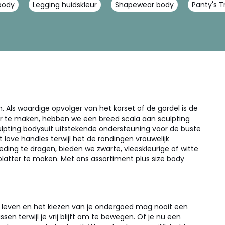
body
Legging huidskleur
Shapewear body
Panty's 
ls waardige opvolger van het korset of de gordel is de
ker te maken, hebben we een breed scala aan sculpting
ulpting bodysuit uitstekende ondersteuning voor de buste
 love handles terwijl het de rondingen vrouwelijk
kleding te dragen, bieden we zwarte, vleeskleurige of witte
platter te maken. Met ons assortiment plus size body
kse leven en het kiezen van je ondergoed mag nooit een
en terwijl je vrij blijft om te bewegen. Of je nu een