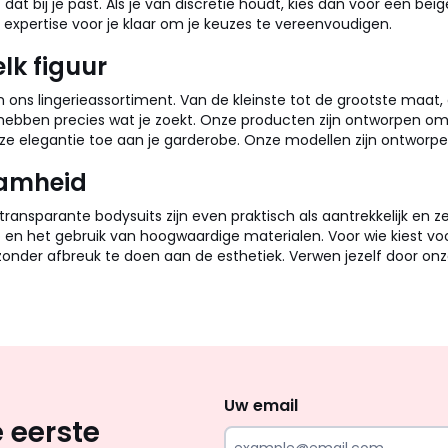
 dat bij je past. Als je van discretie houdt, kies dan voor een b
expertise voor je klaar om je keuzes te vereenvoudigen.
lk figuur
n in ons lingerieassortiment. Van de kleinste tot de grootste maat
we hebben precies wat je zoekt. Onze producten zijn ontworpen
loze elegantie toe aan je garderobe. Onze modellen zijn ontwor
aamheid
 transparante bodysuits zijn even praktisch als aantrekkelijk en 
 en het gebruik van hoogwaardige materialen. Voor wie kiest vo
 zonder afbreuk te doen aan de esthetiek. Verwen jezelf door onz
Op
zoek
naar
Uw email
 eerste
inspiratie