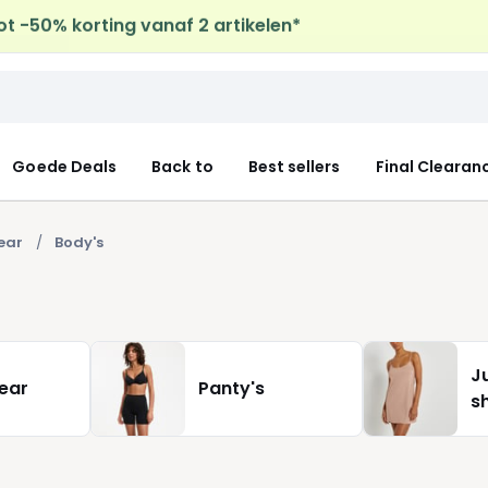
ot -50% korting vanaf 2 artikelen*
uis levering
op al de Mode & Home aankopen
Goede Deals
Back to
Best sellers
Final Clearan
ear
Body's
J
ear
Panty's
s