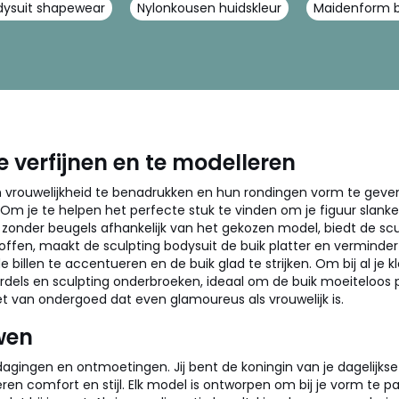
dysuit shapewear
Nylonkousen huidskleur
Maidenform 
e verfijnen en te modelleren
ouwelijkheid te benadrukken en hun rondingen vorm te geven. A
Om je te helpen het perfecte stuk te vinden om je figuur slan
zonder beugels afhankelijk van het gekozen model, biedt de sc
toffen, maakt de sculpting bodysuit de buik platter en vermindert
 billen te accentueren en de buik glad te strijken. Om bij al je 
gordels en sculpting onderbroeken, ideaal om de buik moeiteloos 
niet van ondergoed dat even glamoureus als vrouwelijk is.
wen
itdagingen en ontmoetingen. Jij bent de koningin van je dagelij
n comfort en stijl. Elk model is ontworpen om bij je vorm te pass