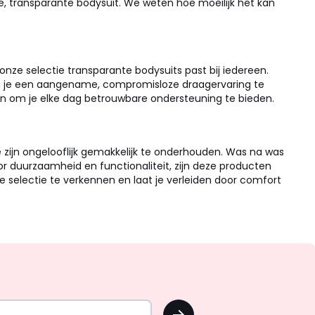
eige, transparante bodysuit. We weten hoe moeilijk het kan
, onze selectie transparante bodysuits past bij iedereen.
 om je een aangename, compromisloze draagervaring te
pen om je elke dag betrouwbare ondersteuning te bieden.
ze zijn ongelooflijk gemakkelijk te onderhouden. Was na was
or duurzaamheid en functionaliteit, zijn deze producten
e selectie te verkennen en laat je verleiden door comfort
OK