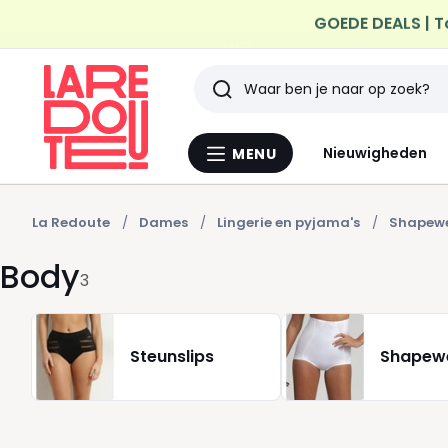
GOEDE DEALS | T
Profiteer van gratis th
Zoeken
Laatst
Nieuwigheden
MENU
Menu
bekeken
La
Redoute
artikelen
La Redoute
Dames
Lingerie en pyjama's
Shapew
Body
3
Steunslips
Shapew