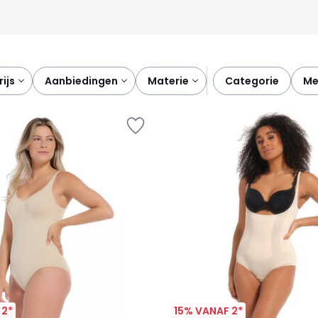
prijs
aanbiedingen
materie
categorie
m
 2*
15% VANAF 2*