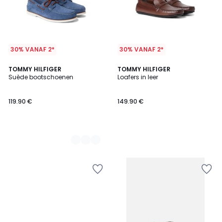
30% VANAF 2*
30% VANAF 2*
2
TOMMY HILFIGER
TOMMY HILFIGER
Suède bootschoenen
Loafers in leer
Kleuren
119.90 €
149.90 €