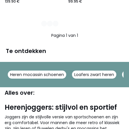
139.90 €
99.95 €
Pagina 1 van 1
Te ontdekken
Heren mocassin schoenen
Loafers zwart heren
Bl
Alles over:
Herenjoggers: stijlvol en sportief
Joggers zijn de stijlvolle versie van sportschoenen en zijn
erg comfortabel. Voor mannen die meer retro of klassiek
zijn, zijn leren of fluwelen derby's en mocassins het