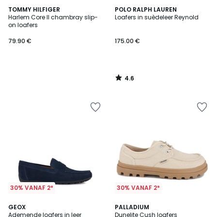
4.6
TOMMY HILFIGER
POLO RALPH LAUREN
/ 5
Harlem Core II chambray slip-
Loafers in suèdeleer Reynold
on loafers
79.90 €
175.00 €
4.6
/
5
30% VANAF 2*
30% VANAF 2*
4.5
5
2
GEOX
3
PALLADIUM
/ 5
/
Ademende loafers in leer
Dunelite Cush loafers