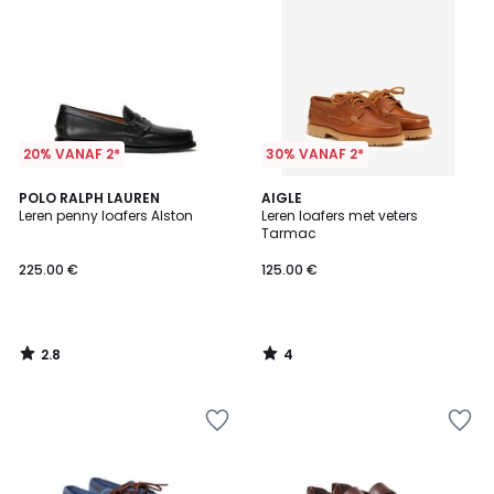
20% VANAF 2*
30% VANAF 2*
2.8
4
POLO RALPH LAUREN
AIGLE
/ 5
/
Leren penny loafers Alston
Leren loafers met veters
5
Tarmac
225.00 €
125.00 €
2.8
4
/
/
5
5