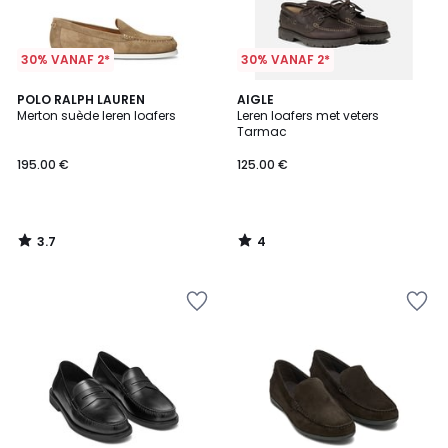
30% VANAF 2*
30% VANAF 2*
3.7
4
POLO RALPH LAUREN
AIGLE
/ 5
/
Merton suède leren loafers
Leren loafers met veters
5
Tarmac
195.00 €
125.00 €
3.7
4
/
/
5
5