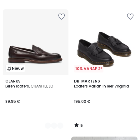
Nieuw
10% VANAF 2*
5
2
CLARKS
DR. MARTENS
/
Leren loafers, CRANHILL LO
Loafers Adrian in leer Virginia
Kleuren
5
89.95 €
195.00 €
5
/
5
FINAL