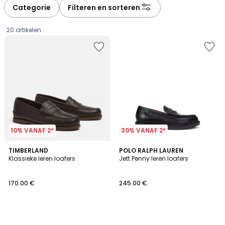
à
à
Categorie
Filteren en sorteren
gauche
droite
20 artikelen
10% VANAF 2*
30% VANAF 2*
TIMBERLAND
POLO RALPH LAUREN
Klassieke leren loafers
Jett Penny leren loafers
170.00
170.00 €
245.00 €
€.