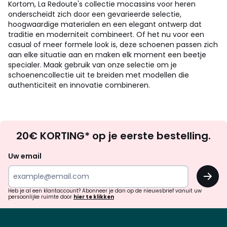
Kortom, La Redoute's collectie mocassins voor heren
onderscheidt zich door een gevarieerde selectie,
hoogwaardige materialen en een elegant ontwerp dat
traditie en moderniteit combineert. Of het nu voor een
casual of meer formele look is, deze schoenen passen zich
aan elke situatie aan en maken elk moment een beetje
specialer. Maak gebruik van onze selectie om je
schoenencollectie uit te breiden met modellen die
authenticiteit en innovatie combineren.
Op
20€ KORTING* op je eerste bestelling.
zoek
naar
Uw email
inspiratie
OK
en
!
verrassingen?
Heb je al een klantaccount? Abonneer je dan op de nieuwsbrief vanuit uw
persoonlijke ruimte door
hier te klikken