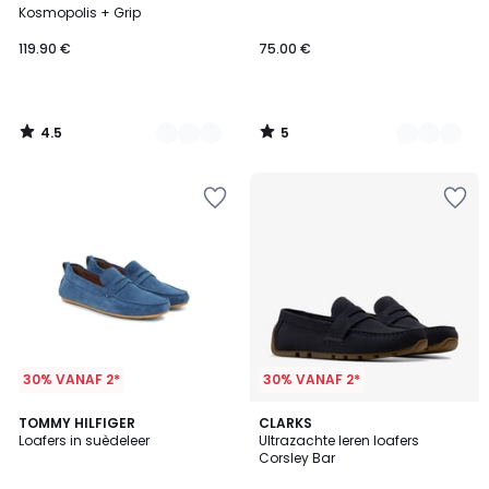
Kleuren
Kleuren
5
Kosmopolis + Grip
119.90 €
75.00 €
4.5
5
/
/
5
5
30% VANAF 2*
30% VANAF 2*
3
TOMMY HILFIGER
CLARKS
Loafers in suèdeleer
Ultrazachte leren loafers
Kleuren
Corsley Bar