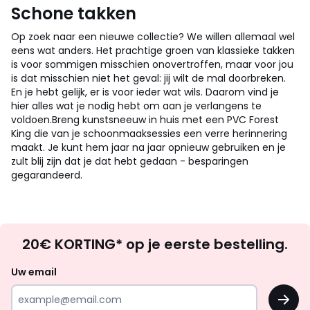
Schone takken
Op zoek naar een nieuwe collectie? We willen allemaal wel
eens wat anders. Het prachtige groen van klassieke takken
is voor sommigen misschien onovertroffen, maar voor jou
is dat misschien niet het geval: jij wilt de mal doorbreken.
En je hebt gelijk, er is voor ieder wat wils. Daarom vind je
hier alles wat je nodig hebt om aan je verlangens te
voldoen.
Breng kunstsneeuw in huis met een PVC Forest
King die van je schoonmaaksessies een verre herinnering
maakt. Je kunt hem jaar na jaar opnieuw gebruiken en je
zult blij zijn dat je dat hebt gedaan - besparingen
gegarandeerd.
Op
20€ KORTING* op je eerste bestelling.
zoek
naar
Uw email
inspiratie
OK
en
!