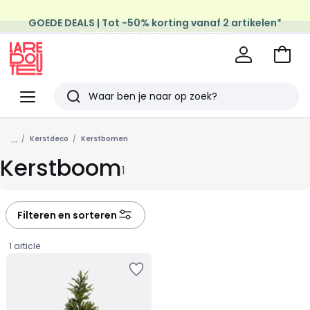
GOEDE DEALS | Tot -50% korting vanaf 2 artikelen*
Profiteer van gratis thuis levering
op al de Mode & Home aankopen
Naar
het
La
winke
Redoute
Menu
Zoeken
Laatst
...
bekeken
Kerstdeco
Kerstbomen
Kerstboom
artikelen
1
Filteren en sorteren
1 article