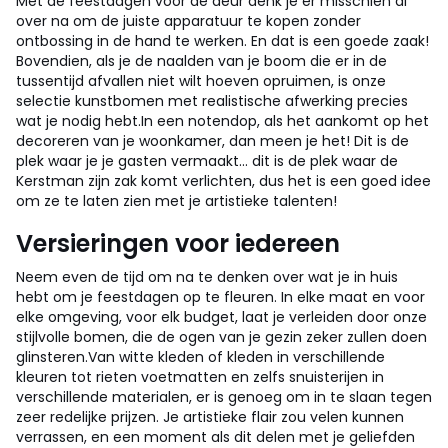
Met de feestdagen voor de deur denk je er misschien al
over na om de juiste apparatuur te kopen zonder
ontbossing in de hand te werken. En dat is een goede zaak!
Bovendien, als je de naalden van je boom die er in de
tussentijd afvallen niet wilt hoeven opruimen, is onze
selectie kunstbomen met realistische afwerking precies
wat je nodig hebt.
In een notendop, als het aankomt op het
decoreren van je woonkamer, dan meen je het! Dit is de
plek waar je je gasten vermaakt... dit is de plek waar de
Kerstman zijn zak komt verlichten, dus het is een goed idee
om ze te laten zien met je artistieke talenten!
Versieringen voor iedereen
Neem even de tijd om na te denken over wat je in huis
hebt om je feestdagen op te fleuren. In elke maat en voor
elke omgeving, voor elk budget, laat je verleiden door onze
stijlvolle bomen, die de ogen van je gezin zeker zullen doen
glinsteren.
Van witte kleden of kleden in verschillende
kleuren tot rieten voetmatten en zelfs snuisterijen in
verschillende materialen, er is genoeg om in te slaan tegen
zeer redelijke prijzen. Je artistieke flair zou velen kunnen
verrassen, en een moment als dit delen met je geliefden