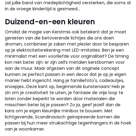
zal jullie band van medeplichtigheid versterken, die soms al
in de vroege kindertijd is gesmeed...
Duizend-en-een kleuren
Omdat de magie van Kerstmis ook betekent dat je moet
genieten van die betoverende lichtjes die ons doen
dromen, combineer je zaken met plezier door te besparen
op je elektriciteitsrekening met LED-imitaties. Ben je een
minimalist met een voorliefde voor originaliteit? De timing
kon niet beter zijn: er zijn zelfs metalen kerstbomen voor
aan de muur. Maar afgezien van dit originele concept
kunnen ze perfect passen in een decor dat je op je eigen
manier hebt ingericht. Hang je familiefoto's, cadeautjes,
snoepjes...
Deze kant op, beginnende kunstenaars! Heb je
zin om je creativiteit te uiten, je fantasie de vrije loop te
laten zonder beperkt te worden door materialen die
misschien beter bij je passen? Zo ja, geef jezelf dan de
kans om je eigen kleurrijke minibos te bouwen. Met
lichtgevende, Scandinavisch geïnspireerde bomen die
passen bij hun meer struikachtige tegenhangers in de hoek
van je woonkamer.