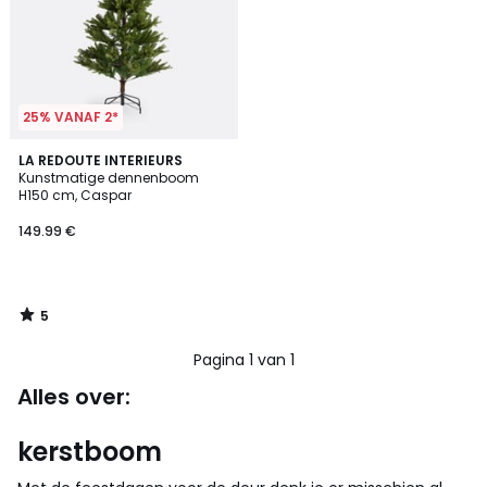
25% VANAF 2*
5
LA REDOUTE INTERIEURS
/
Kunstmatige dennenboom
5
H150 cm, Caspar
149.99
149.99 €
€.
5
/
5
Pagina 1 van 1
Alles over:
kerstboom