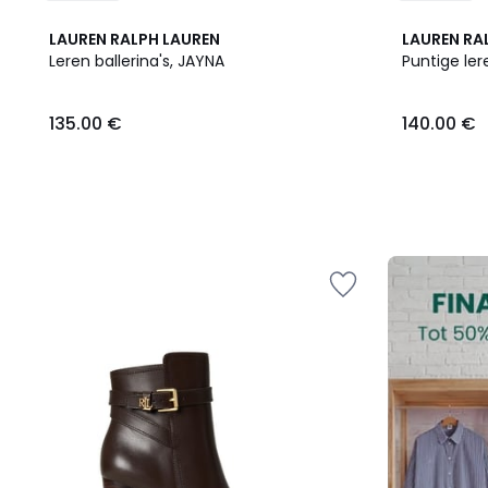
LAUREN RALPH LAUREN
LAUREN RA
Leren ballerina's, JAYNA
Puntige ler
135.00
135.00 €
140.00 €
€.
FINAL
CLEARANCE