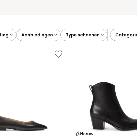
rting
aanbiedingen
type schoenen
categori
Nieuw