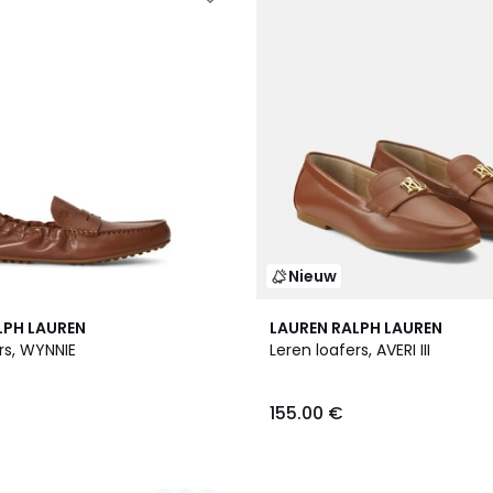
Nieuw
2
LPH LAUREN
LAUREN RALPH LAUREN
Kleuren
rs, WYNNIE
Leren loafers, AVERI III
155.00 €