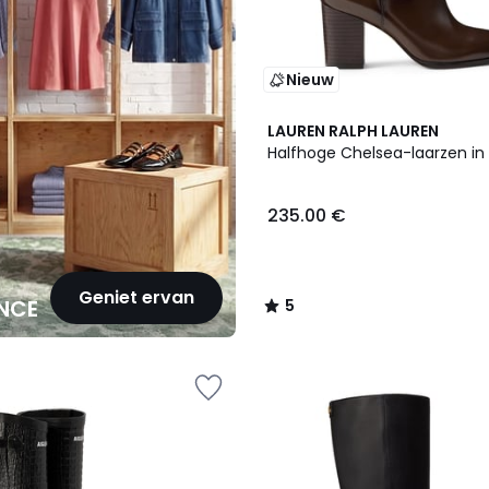
Nieuw
2
5
LAUREN RALPH LAUREN
Kleuren
/
Halfhoge Chelsea-laarzen in 
5
235.00 €
Geniet ervan
NCE
5
/
5