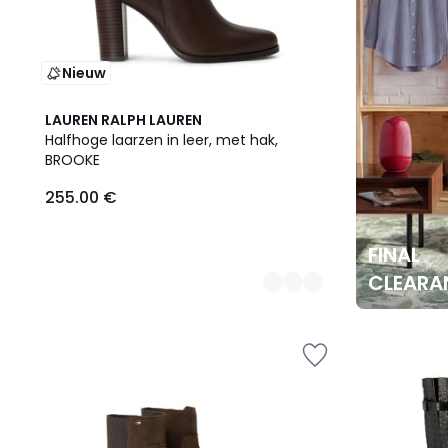
Nieuw
2
LAUREN RALPH LAUREN
Kleuren
Halfhoge laarzen in leer, met hak,
BROOKE
255.00 €
FINAL
CLEARA