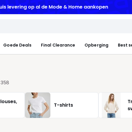
uis levering
op al de Mode & Home aankopen
Goede Deals
Final Clearance
Opberging
Best s
n
358
louses,
T
T-shirts
s