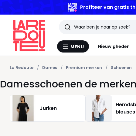
Profiteer van gratis th
Zoeken
Laatst
Nieuwigheden
MENU
Menu
bekeken
La
Redoute
artikelen
La Redoute
Dames
Premium merken
Schoenen
Damesschoenen de merke
Hemdsb
Jurken
blouses