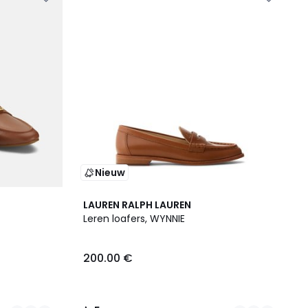
Nieuw
2
5
LAUREN RALPH LAUREN
Kleuren
/
Leren loafers, WYNNIE
5
200.00 €