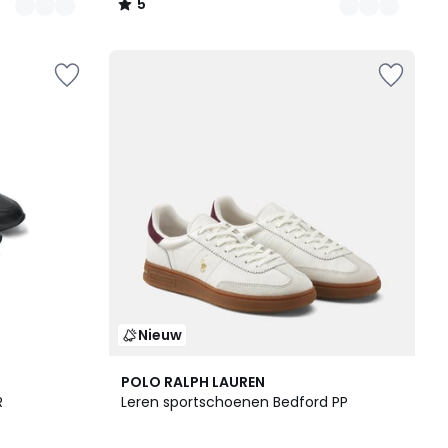
5
/
5
Nieuw
POLO RALPH LAUREN
R
Leren sportschoenen Bedford PP