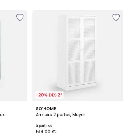
5
-20% DÈS 2*
2
4
SO'HOME
Couleurs
/
lox
Armoire 2 portes, Mayor
5
à partir de
519,00 €