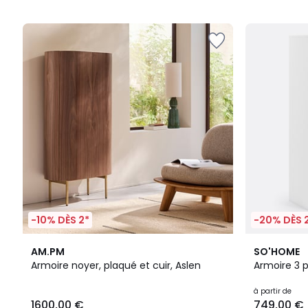
5
5
-10% DÈS 2*
-20% DÈS 
4,2
2
3,8
AM.PM
SO'HOME
/ 5
Couleurs
/ 5
Armoire noyer, plaqué et cuir, Aslen
Armoire 3 
à partir de
1600,00 €
749,00 €