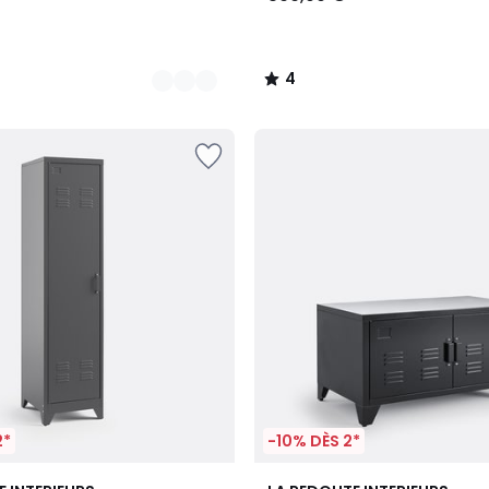
4
/
5
2*
-10% DÈS 2*