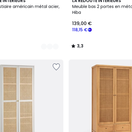
4
3,3
E INTERIEURS
LA REDOUTE INTERIEURS
Couleurs
/ 5
tiaire américain métal acier,
Meuble bas 2 portes en métal
Hiba
139,00 €
118,15 €
3,3
/
5