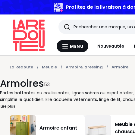
Profitez de la livraison à do
Rechercher
Les
Nouveautés
MENU
Menu
derniers
La
Redoute
articles
La Redoute
Meuble
Armoire, dressing
Armoire
Armoires
consultés
53
Portes battantes ou coulissantes, lignes sobres ou esprit atelie
simplifie le quotidien. Elle accueille vêtements, linge de lit, ch
agréable à vivre. Pour bien la choisir, pensez à l’espace disponi
Lire plus
convient bien aux petites surfaces, tandis qu’un modèle à port
rangement, les étagères sont utiles pour le linge plié, la penderi
Meuble 
indispensables. Bois clair, blanc, noir, finition mate ou aspect c
Armoire enfant
chaussu
pouvez l’accorder au lit, à la commode ou jouer le contraste p