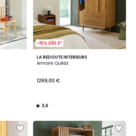
-15% DÈS 2*
3,6
LA REDOUTE INTERIEURS
/ 5
Armoire Quilda
1269,00 €
3,6
/
5