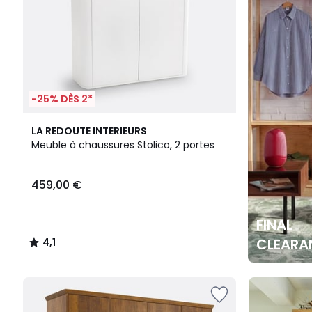
-25% DÈS 2*
4,1
LA REDOUTE INTERIEURS
/ 5
Meuble à chaussures Stolico, 2 portes
459,00 €
FINAL
CLEARA
4,1
/
5