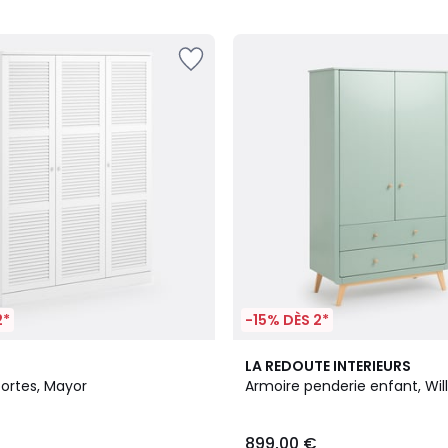
5
2*
-15% DÈS 2*
4
LA REDOUTE INTERIEURS
/
portes, Mayor
Armoire penderie enfant, Wil
5
899,00 €