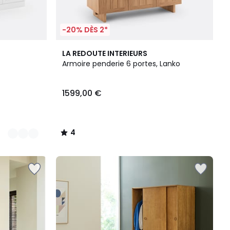
-20% DÈS 2*
4
LA REDOUTE INTERIEURS
/
Armoire penderie 6 portes, Lanko
5
1599,00 €
4
/
5