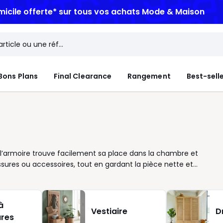
micile offerte*
sur tous vos achats Mode & Maison
Bons Plans
Final Clearance
Rangement
Best-sell
r, l’armoire trouve facilement sa place dans la chambre et
aussures ou accessoires, tout en gardant la pièce nette et
ble et à vos habitudes. Une armoire à portes coulissantes
es battantes offre une vue d’ensemble pratique. Côté
e pour chemises, robes et manteaux, et les tiroirs pour les petits
à
hêne : l’armoire participe aussi au style de la chambre. Vous
Vestiaire
D
res
our donner du caractère à l’ensemble. Nous vous proposons des