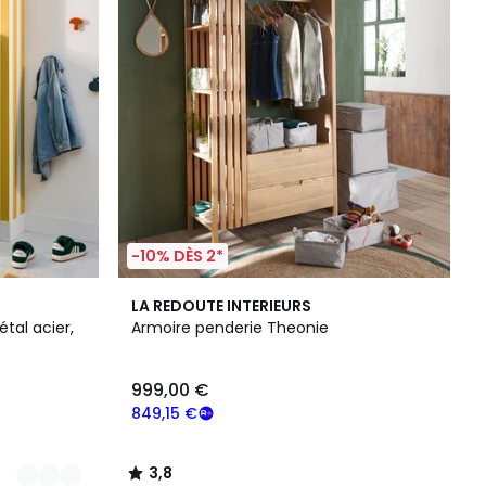
-10% DÈS 2*
3,8
LA REDOUTE INTERIEURS
/ 5
tal acier,
Armoire penderie Theonie
999,00 €
849,15 €
3,8
/