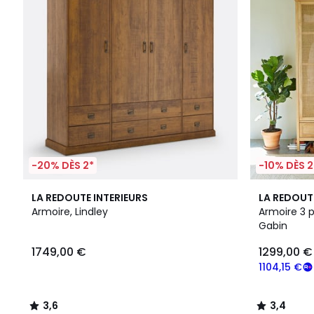
-20% DÈS 2*
-10% DÈS 2
3,6
3,4
LA REDOUTE INTERIEURS
LA REDOUT
/ 5
/ 5
Armoire, Lindley
Armoire 3 
Gabin
1749,00 €
1299,00 €
1104,15 €
3,6
3,4
/
/