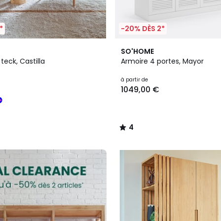
*
-20% DÈS 2*
2
4
SO'HOME
Couleurs
/
teck, Castilla
Armoire 4 portes, Mayor
5
à partir de
1049,00 €
4
/
5