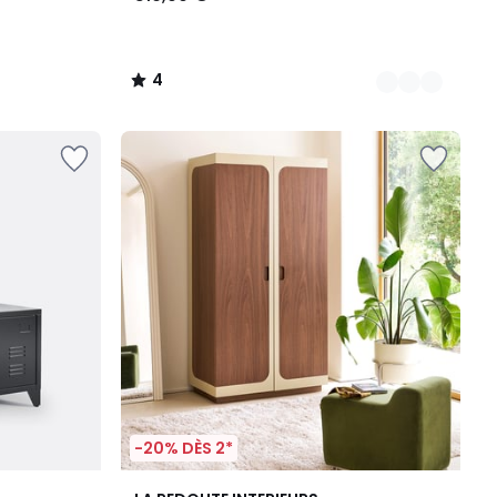
4
/
5
-20% DÈS 2*