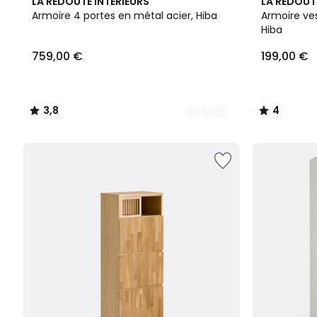
3
3,8
2
4
LA REDOUTE INTERIEURS
LA REDOUT
Couleurs
/ 5
Couleurs
/
Armoire 4 portes en métal acier, Hiba
Armoire ves
5
Hiba
759,00 €
199,00 €
3,8
4
/
/
5
5