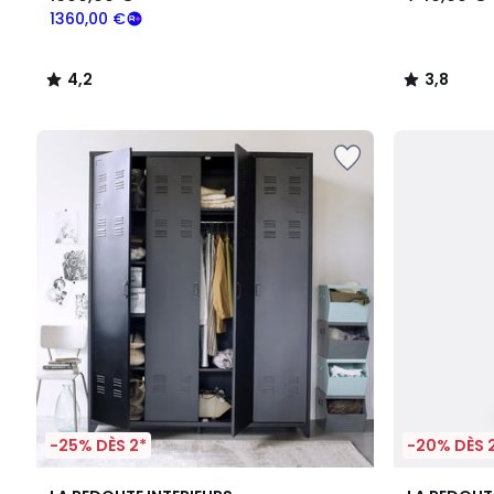
1360,00 €
4,2
3,8
/
/
5
5
-25% DÈS 2*
-20% DÈS 