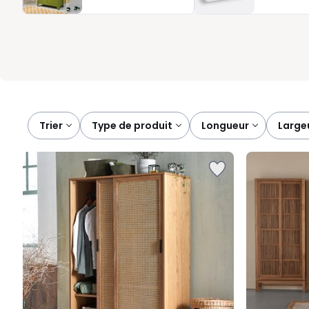
armoires adaptées à différents besoins, du meuble compact pou
compliquer l’aménagement.
Trier
type de produit
longueur
large