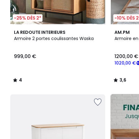
-25% DÈS 2*
-10% DÈS 2
4
3,6
LA REDOUTE INTERIEURS
AM.PM
/
/ 5
Armoire 2 portes coulissantes Waska
Armoire en 
5
999,00
999,00 €
1200,00 €
€.
1020,00 €
4
3,6
/
/
5
5
FINAL
CLEARANCE