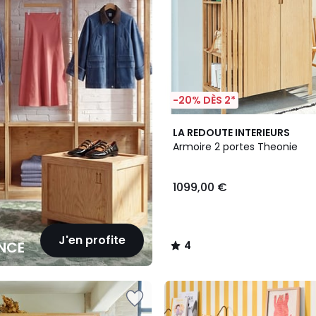
-20% DÈS 2*
4
LA REDOUTE INTERIEURS
/
Armoire 2 portes Theonie
5
1099,00 €
J'en profite
NCE
4
/
5