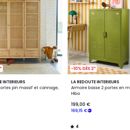
*
-10% DÈS 2*
6
4
E INTERIEURS
LA REDOUTE INTERIEURS
Couleurs
/
portes pin massif et cannage,
Armoire basse 2 portes en mé
5
Hiba
199,00 €
169,15 €
4
/