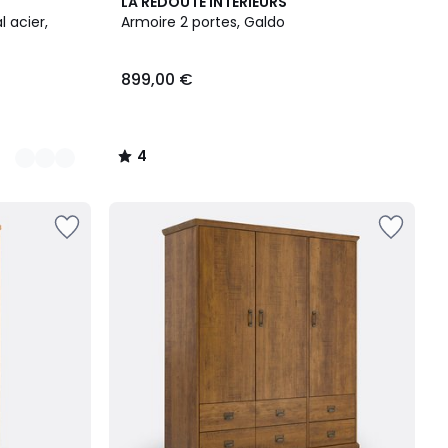
4
LA REDOUTE INTERIEURS
/
 acier,
Armoire 2 portes, Galdo
5
899,00 €
4
/
5