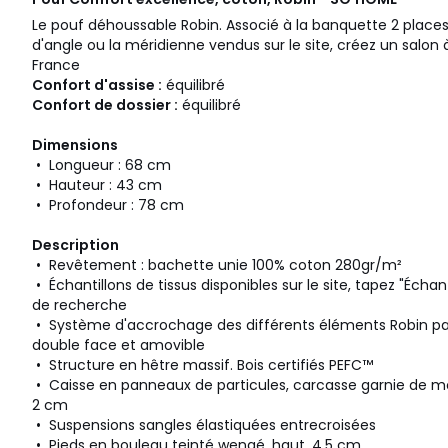
Le pouf déhoussable Robin. Associé à la banquette 2 places
d'angle ou la méridienne vendus sur le site, créez un salon
France
Confort d'assise :
équilibré
Confort de dossier :
équilibré
Dimensions
• Longueur : 68 cm
• Hauteur : 43 cm
• Profondeur : 78 cm
Description
• Revêtement : bachette unie 100% coton 280gr/m²
• Échantillons de tissus disponibles sur le site, tapez "Écha
de recherche
• Système d'accrochage des différents éléments Robin p
double face et amovible
• Structure en hêtre massif. Bois certifiés PEFC™
• Caisse en panneaux de particules, carcasse garnie de m
2 cm
• Suspensions sangles élastiquées entrecroisées
• Pieds en bouleau teinté wengé, haut. 4,5 cm