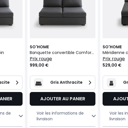
SO'HOME
SO'HOME
in
Banquette convertible Comfort Bultex®, Robin
Méridienne c
prix rouge
prix rouge
999,00 €
529,00 €
acite
Gris Anthracite
Gr
ANIER
AJOUTER AU PANIER
AJOUT
ons de
Voir les informations de
Voir les 
livraison
livraison