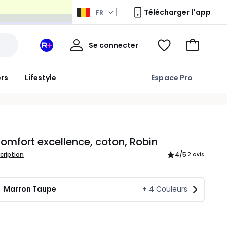
Télécharger l'app
FR
Mon
Se connecter
Mon
Voir
Aller
compte
espace
ma
au
La
wishlist
panier
ers
Lifestyle
Espace Pro
Redoute
+
omfort excellence, coton, Robin
scription
4
/5
2 avis
Marron Taupe
+
4
Couleurs
ité