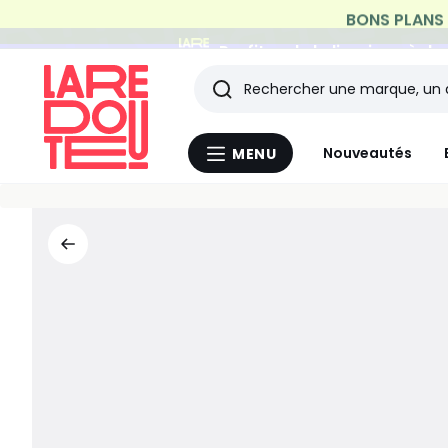
Profitez de la livraison à do
Rechercher
Les
Nouveautés
MENU
Menu
derniers
La
Redoute
articles
consultés