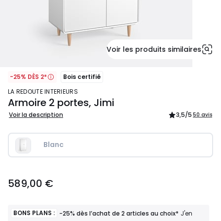
Voir les produits similaires
-25% DÈS 2*
Bois certifié
LA REDOUTE INTERIEURS
Armoire 2 portes, Jimi
Voir la description
3,5
/5
50 avis
Blanc
589,00
589,00 €
€.
BONS PLANS :
-25% dès l’achat de 2 articles au choix*
J'en