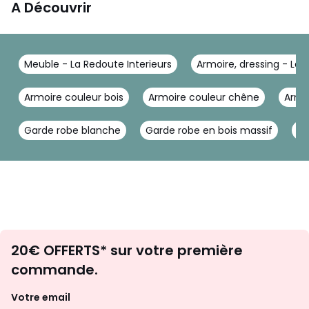
A Découvrir
Meuble - La Redoute Interieurs
Armoire, dressing - La 
Armoire couleur bois
Armoire couleur chêne
Armo
Garde robe blanche
Garde robe en bois massif
Ga
Envie
20€ OFFERTS* sur votre première
d'inspirations
commande.
et
de
Votre email