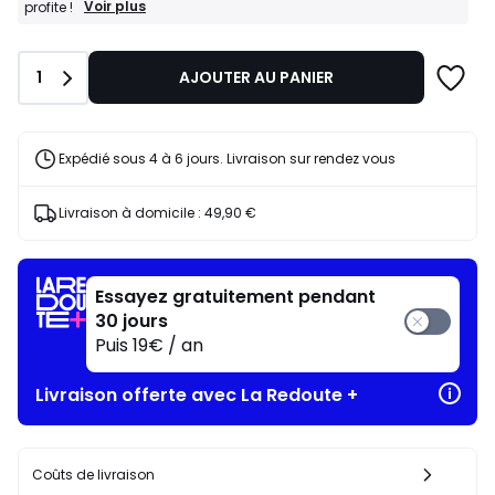
BONS
Voir plus
profite !
PLANS
:
-25%
Quantité
1
AJOUTER AU PANIER
dès
l’achat
de
2
articles
Expédié sous 4 à 6 jours. Livraison sur rendez vous
au
choix*
J'en
Livraison à domicile :
49,90 €
profite
!
Essayez gratuitement pendant
30 jours
Puis 19€ / an
Livraison offerte avec La Redoute +
Coûts de livraison