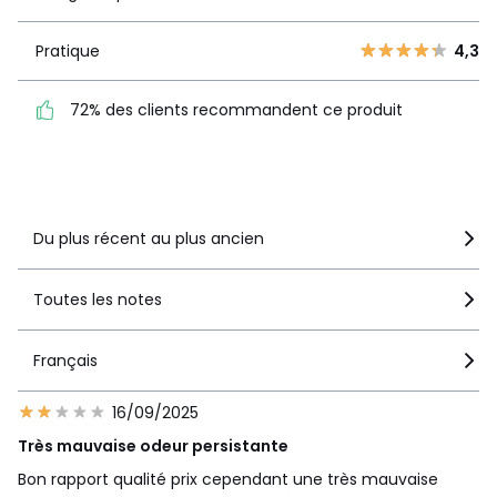
4
13
3
6
Pratique
4,3
Pratique
4,3
2
8
72% des clients
1
6
72% des clients recommandent ce produit
recommandent ce produit
Voir le détail de la note
Du plus récent au plus ancien
Toutes les notes
Français
16/09/2025
Très mauvaise odeur persistante
Bon rapport qualité prix cependant une très mauvaise