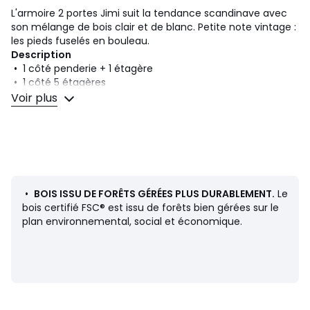
L'armoire 2 portes Jimi suit la tendance scandinave avec
son mélange de bois clair et de blanc. Petite note vintage :
les pieds fuselés en bouleau.
Description
• 1 côté penderie + 1 étagère
• 1 côté 5 étagères
• Pieds fuselés
Voir plus
• MDF laqué nitrocellulosique
• Pieds et poignées en bouleau massif
Dimensions
Totales
• Largeur : 100 cm
• Hauteur : 190 cm
•
BOIS ISSU DE FORÊTS GÉRÉES PLUS DURABLEMENT.
Le
• Profondeur : 52 cm
bois certifié FSC® est issu de forêts bien gérées sur le
plan environnemental, social et économique.
Livraison
Ce produit est vendu à monter soi-même. Il sera livré chez
vous sur rendez-vous. Attention ! Veuillez vérifier que les
ouvertures (portes, escaliers, ascenseurs) permettront le
passage des colis lors de la livraison.