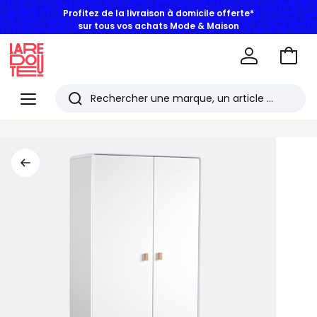
Profitez de la livraison à domicile offerte*
sur tous vos achats Mode & Maison
Aller
au
La
panie
Redoute
Menu
Rechercher
Les
derniers
articles
consultés