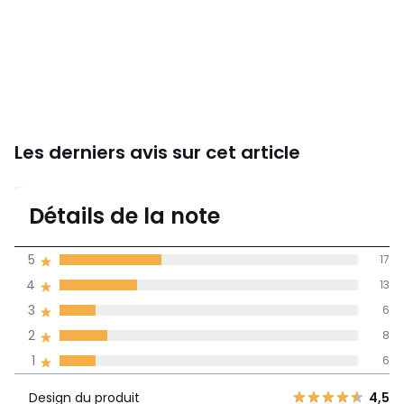
Les derniers avis sur cet article
3,5
Détails de la note
50 avis
de moyenne
5
17
obtenue sur
4
13
l'ensemble des
pays
3
6
2
8
Avis 100% certifiés,
1
6
La Redoute s'engage
Design du
5
17
4,5
Design du produit
4,5
produit