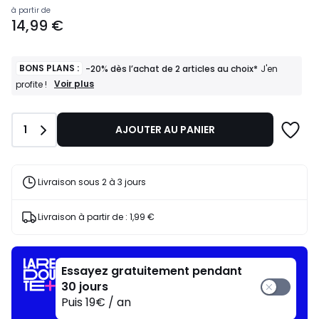
Prix
à partir de
14,99 €
à
partir
de
14,99
BONS PLANS :
-20% dès l’achat de 2 articles au choix*
J'en
€.
BONS
Voir plus
profite !
PLANS
:
-20%
Quantité
1
AJOUTER AU PANIER
dès
l’achat
de
2
articles
Livraison sous 2 à 3 jours
au
choix*
J'en
Livraison à partir de :
1,99 €
profite
!
Essayez gratuitement pendant
30 jours
Puis 19€ / an