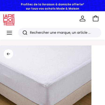
Profitez de la livraison à domicile offerte*
sur tous vos achats Mode & Maison
Aller
au
La
panie
Redoute
Menu
Rechercher
Les
derniers
articles
consultés