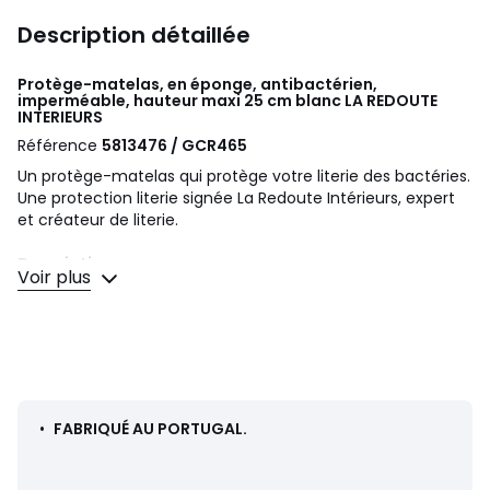
Description détaillée
Protège-matelas, en éponge, antibactérien,
imperméable, hauteur maxi 25 cm blanc
LA REDOUTE
INTERIEURS
Référence
5813476 / GCR465
Un protège-matelas qui protège votre literie des bactéries.
Une protection literie signée La Redoute Intérieurs, expert
et créateur de literie.
Description
Voir plus
• En éponge bouclette 80% coton, 20% polyester, enduite
100% polyuréthane, imperméable anti-bactéries.
• Forme de l’alèse : drap-housse
• Rabats élastiqués
• Traitement biocide anti-acarien Sanitized ®. La
substance active est le chlorure de Dimethyloctadecyl[3-
(trimethoxysilyl)propyl]ammonium. (CAS-27668-52-6)
•
FABRIQUÉ AU PORTUGAL.
• Bonnet de 30 cm, convenant à un matelas de 25 cm de
hauteur maximum.