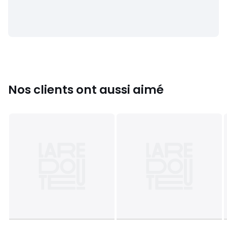
Qualité
• La protection literie La Redoute Intérieurs vous permet
de prolonger la durée de vie de vos matelas et oreillers.
Belles nuits en perspective.
Entretien
• Température de lavage 60°.
• Séchage possible en machine à température modérée.
Nos clients ont aussi aimé
Dimensions
• 40 x 80 cm : bébé
• 60 x 120 cm : bébé
• 60 x 140 cm : bébé
• 80 x 190 cm : 1 personne
• 90 x 190 cm : 1 personne
• 120 x 190 cm : 1/2 personnes
• 140 x 190 cm : 2 personnes
• 160 x 200 cm : 2 personnes
• 180 x 200 cm : 2 personnes