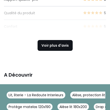
Qualité du produit
5
Confort
5
Voir plus d'avis
A Découvrir
Lit, literie - La Redoute Interieurs
Alèse, protection liter
Protège matelas 120x190
Alèse lit 180x200
Drap de