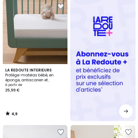
Redoute
+
4,9
LA REDOUTE INTERIEURS
/ 5
Protège-matelas bébé, en
éponge, antiacarien et
imperméable, hauteur max 14
à partir de
cm
25,99 €
4,9
/
5