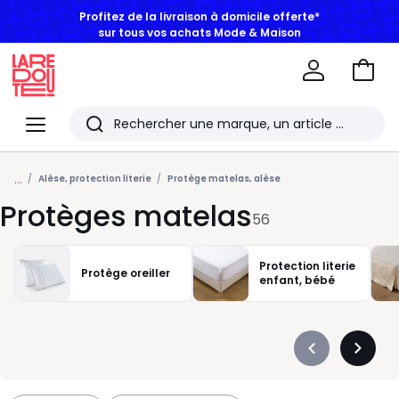
BONS PLANS | Jusqu'à -50% dès 2 articles*
Aller
au
La
panie
Redoute
Menu
Rechercher
Les
...
derniers
Alèse, protection literie
Protège matelas, alèse
Protèges matelas
articles
56
consultés
Protection literie
Protège oreiller
enfant, bébé
Précédent
Suivan
-
-
défiler
défiler