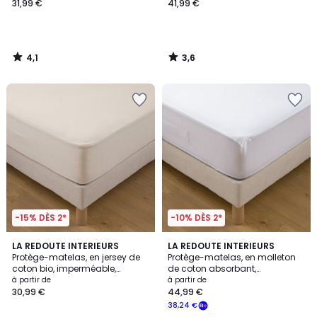
31,99 €
41,99 €
4,1
3,6
/
/
5
5
-15% DÈS 2*
-10% DÈS 2*
3,8
4,3
LA REDOUTE INTERIEURS
LA REDOUTE INTERIEURS
/ 5
/ 5
Protège-matelas, en jersey de
Protège-matelas, en molleton
coton bio, imperméable,
de coton absorbant,
hauteur maxi 22 cm
imperméable, hauteur maxi 30
à partir de
à partir de
cm
30,99 €
44,99 €
38,24 €