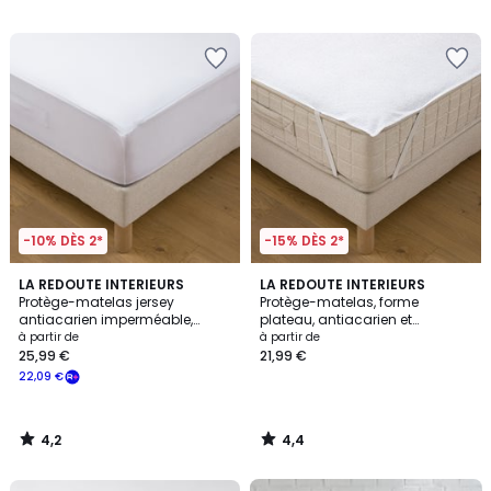
€.
/
/
5
5
-10% DÈS 2*
-15% DÈS 2*
4,2
4,4
LA REDOUTE INTERIEURS
LA REDOUTE INTERIEURS
/ 5
/ 5
Protège-matelas jersey
Protège-matelas, forme
antiacarien imperméable,
plateau, antiacarien et
hauteur maxi 25 cm
imperméable
à partir de
à partir de
25,99 €
21,99 €
22,09 €
4,2
4,4
/
/
5
5
FINAL