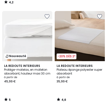
4,2
/
5
Nouveauté
-20% DÈS 2*
5
4,6
LA REDOUTE INTERIEURS
LA REDOUTE INTERIEURS
/
/ 5
Protège-matelas, en molleton
Plateau éponge polyester super
5
absorbant, hauteur maxi 30 cm
absorbant
à partir de
à partir de
45,99 €
35,99 €
5
4,6
/
/
5
5