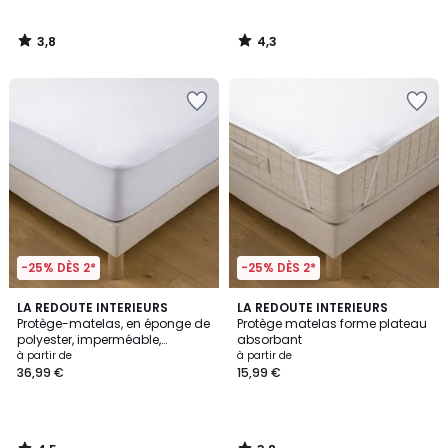
3,8
4,3
/
/
5
5
-25% DÈS 2*
-25% DÈS 2*
4,5
3,8
LA REDOUTE INTERIEURS
LA REDOUTE INTERIEURS
/ 5
/ 5
Protège-matelas, en éponge de
Protège matelas forme plateau
polyester, imperméable,
absorbant
hauteur maxi 25 cm
à partir de
à partir de
36,99 €
15,99 €