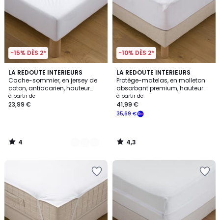
-15% DÈS 2*
-10% DÈS 2*
4
4,3
5
LA REDOUTE INTERIEURS
LA REDOUTE INTERIEURS
/
/ 5
Cache-sommier, en jersey de
Protège-matelas, en molleton
Couleurs
5
coton, antiacarien, hauteur
absorbant premium, hauteur
maxi 25 cm
maxi 25 cm
à partir de
à partir de
23,99 €
41,99 €
35,69 €
4
4,3
/
/
5
5