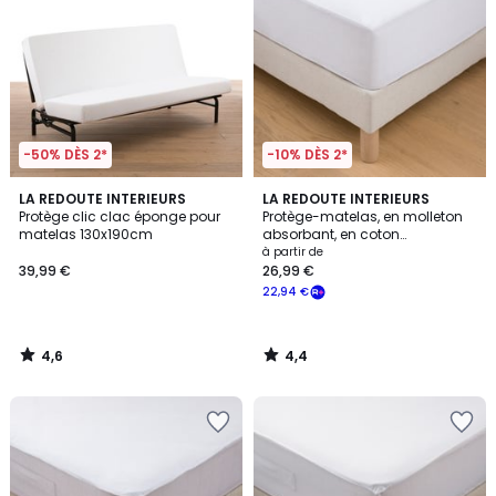
-50% DÈS 2*
-10% DÈS 2*
4,6
4,4
LA REDOUTE INTERIEURS
LA REDOUTE INTERIEURS
/ 5
/ 5
Protège clic clac éponge pour
Protège-matelas, en molleton
matelas 130x190cm
absorbant, en coton
imperméable, hauteur maxi 22
à partir de
cm
39,99 €
26,99 €
22,94 €
4,6
4,4
/
/
5
5