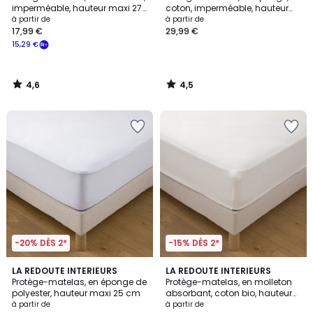
imperméable, hauteur maxi 27
coton, imperméable, hauteur
cm
maxi 23 cm
à partir de
à partir de
17,99 €
29,99 €
15,29 €
4,6
4,5
/
/
5
5
-20% DÈS 2*
-15% DÈS 2*
4,1
3,6
LA REDOUTE INTERIEURS
LA REDOUTE INTERIEURS
/ 5
/ 5
Protège-matelas, en éponge de
Protège-matelas, en molleton
polyester, hauteur maxi 25 cm
absorbant, coton bio, hauteur
maxi 25 cm
à partir de
à partir de