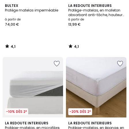
4,1
4,1
BULTEX
LA REDOUTE INTERIEURS
/ 5
/ 5
Protège matelas imperméable
Protège-matelas, en molleton
absorbant anti-tâche, hauteur
maxi 20 cm
à partir de
à partir de
74,00 €
13,99 €
4,1
4,1
/
/
5
5
-10% DÈS 2*
-20% DÈS 2*
4,6
4,5
LA REDOUTE INTERIEURS
LA REDOUTE INTERIEURS
/ 5
/ 5
Protège-matelas, en microfibre,
Protège-matelas, en éponge, en