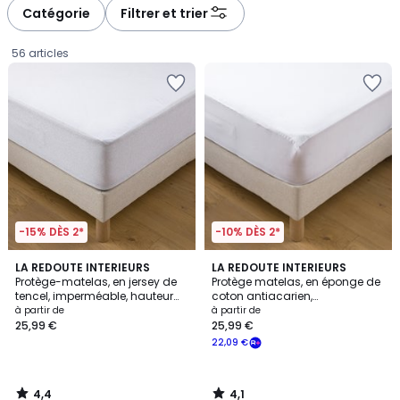
à
à
Catégorie
Filtrer et trier
gauche
droite
56 articles
-15% DÈS 2*
-10% DÈS 2*
4,4
4,1
LA REDOUTE INTERIEURS
LA REDOUTE INTERIEURS
/ 5
/ 5
Protège-matelas, en jersey de
Protège matelas, en éponge de
tencel, imperméable, hauteur
coton antiacarien,
Prix
maxi 25 cm
imperméable, hauteur maxi 25
à partir de
à partir de
cm
25,99 €
25,99 €
à
22,09 €
partir
de
25,99
4,4
4,1