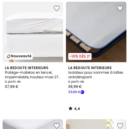
Nouveauté
-10% DÈS 2*
4,4
LA REDOUTE INTERIEURS
LA REDOUTE INTERIEURS
/ 5
Protège-matelas en tencel,
Isolateur pour sommier à lattes
imperméable, hauteur maxi 27
antidérapant
cm
à partir de
à partir de
37,99 €
39,99 €
33,99 €
4,4
/
5