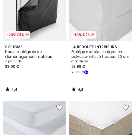
-20% DÈS 2*
-10% DÈS 2*
4,4
4,8
SO'HOME
LA REDOUTE INTERIEURS
/ 5
/ 5
Housse intégrale de
Protège matelas intégral en
déménagement matelas
polyester intissé, hauteur 20 cm
à partir de
à partir de
39,00 €
23,99 €
20,39 €
4,4
4,8
/
/
5
5