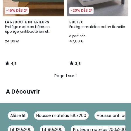
-15% DÈS 2*
-20% DÈS 2*
4,5
3,8
LA REDOUTE INTERIEURS
BULTEX
/ 5
/ 5
Protège matelas bébé, en
Protège-matelas coton flanelle
éponge, antibactérien et
imperméable
à partir de
24,99 €
47,00 €
4,5
3,8
/
/
5
5
Page 1 sur 1
A Découvrir
Alèse lit
Housse matelas 160x200
Housse anti acar
Lit 120x200
Lit 90x200
Protège matelas 200x200