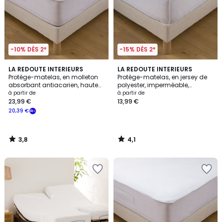
-10% DÈS 2*
-15% DÈS 2*
3,8
4,1
LA REDOUTE INTERIEURS
LA REDOUTE INTERIEURS
/ 5
/ 5
Protège-matelas, en molleton
Protège-matelas, en jersey de
absorbant antiacarien, hauteur
polyester, imperméable,
maxi 30 cm
hauteur maxi 20 cm
à partir de
à partir de
23,99 €
13,99 €
20,39 €
3,8
4,1
/
/
5
5