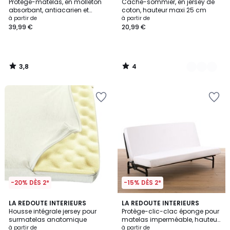
/ 5
/
Protège-matelas, en molleton
Cache-sommier, en jersey de
Couleurs
5
absorbant, antiacarien et
coton, hauteur maxi 25 cm
imperméable, bonnet 25 cm
à partir de
à partir de
39,99 €
20,99 €
3,8
4
/
/
5
5
-20% DÈS 2*
-15% DÈS 2*
4,1
4,5
LA REDOUTE INTERIEURS
LA REDOUTE INTERIEURS
/ 5
/ 5
Housse intégrale jersey pour
Protège-clic-clac éponge pour
surmatelas anatomique
matelas imperméable, hauteur
maxi 24 cm
à partir de
à partir de