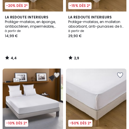
-20% DÈS 2*
-15% DÈS 2*
4,4
2,9
LA REDOUTE INTERIEURS
LA REDOUTE INTERIEURS
/ 5
/ 5
Protège-matelas, en éponge,
Protège-matelas, en molleton
antibactérien, imperméable,
absorbant, anti-punaises de lit,
hauteur maxi 25 cm
hauteur maxi 27 cm
à partir de
à partir de
14,99 €
29,90 €
4,4
2,9
/
/
5
5
-10% DÈS 2*
-50% DÈS 2*