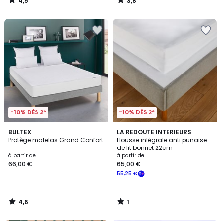
4,5
3,8
/
/
5
5
-10% DÈS 2*
-10% DÈS 2*
4,6
1
BULTEX
LA REDOUTE INTERIEURS
/ 5
/
Protège matelas Grand Confort
Housse intégrale anti punaise
5
de lit bonnet 22cm
à partir de
à partir de
66,00 €
65,00 €
55,25 €
4,6
1
/
/
5
5