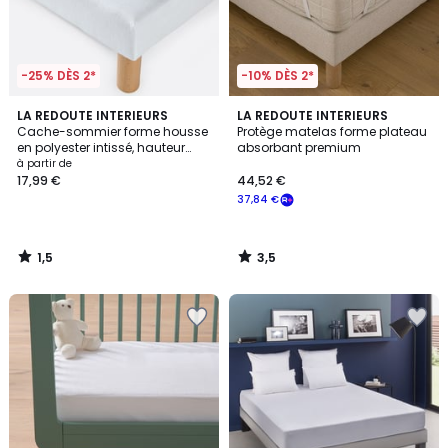
-25% DÈS 2*
-10% DÈS 2*
1,5
3,5
LA REDOUTE INTERIEURS
LA REDOUTE INTERIEURS
/
/ 5
Cache-sommier forme housse
Protège matelas forme plateau
5
en polyester intissé, hauteur
absorbant premium
maxi 30 cm
à partir de
17,99 €
44,52 €
37,84 €
1,5
3,5
/
/
5
5