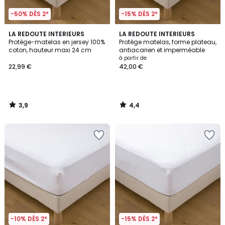
-50% DÈS 2*
-15% DÈS 2*
3,9
4,4
LA REDOUTE INTERIEURS
LA REDOUTE INTERIEURS
/ 5
/ 5
Protège-matelas en jersey 100%
Protège matelas, forme plateau,
coton, hauteur maxi 24 cm
antiacarien et imperméable
à partir de
22,99 €
42,00 €
3,9
4,4
/
/
5
5
-10% DÈS 2*
-15% DÈS 2*