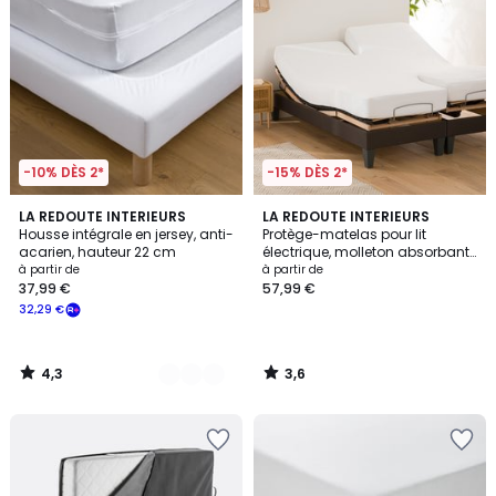
-10% DÈS 2*
-15% DÈS 2*
4,3
3,6
3
LA REDOUTE INTERIEURS
LA REDOUTE INTERIEURS
/ 5
/ 5
Housse intégrale en jersey, anti-
Protège-matelas pour lit
Couleurs
acarien, hauteur 22 cm
électrique, molleton absorbant
imperméable bonnet 22 cm
à partir de
à partir de
37,99 €
57,99 €
32,29 €
4,3
3,6
/
/
5
5