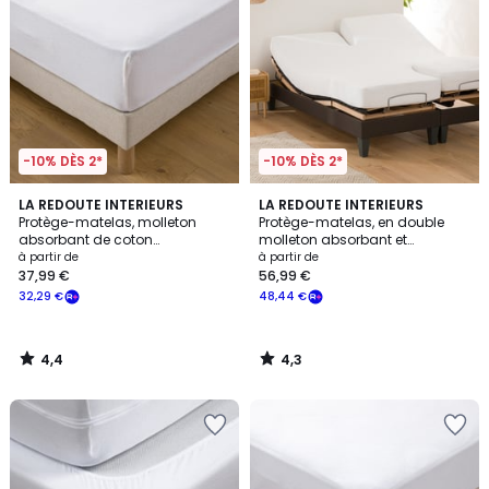
-10% DÈS 2*
-10% DÈS 2*
4,4
4,3
LA REDOUTE INTERIEURS
LA REDOUTE INTERIEURS
/ 5
/ 5
Protège-matelas, molleton
Protège-matelas, en double
absorbant de coton
molleton absorbant et
antiacarien, hauteur maxi 20
antiacarien, hauteur maxi 20
à partir de
à partir de
cm
cm
37,99 €
56,99 €
32,29 €
48,44 €
4,4
4,3
/
/
5
5