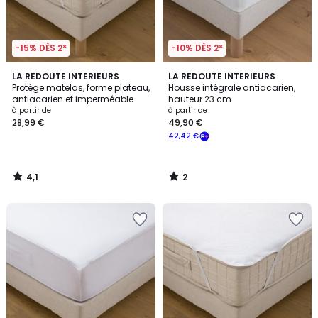
-15% DÈS 2*
-10% DÈS 2*
4,1
2
LA REDOUTE INTERIEURS
LA REDOUTE INTERIEURS
/ 5
/
Protège matelas, forme plateau,
Housse intégrale antiacarien,
5
antiacarien et imperméable
hauteur 23 cm
à partir de
à partir de
28,99 €
49,90 €
42,42 €
4,1
2
/
/
5
5