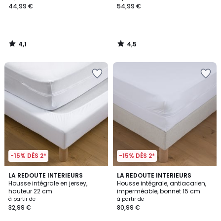
44,99 €
54,99 €
4,1
4,5
/
/
5
5
-15% DÈS 2*
-15% DÈS 2*
4,3
4,6
3
LA REDOUTE INTERIEURS
LA REDOUTE INTERIEURS
/ 5
/ 5
Housse intégrale en jersey,
Housse intégrale, antiacarien,
Couleurs
hauteur 22 cm
imperméable, bonnet 15 cm
à partir de
à partir de
32,99 €
80,99 €