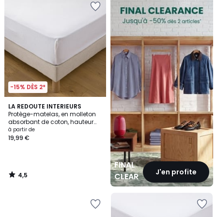
CLEARANCE
-15% DÈS 2*
4,5
LA REDOUTE INTERIEURS
/ 5
Protège-matelas, en molleton
absorbant de coton, hauteur
maxi 20 cm
à partir de
19,99 €
FINAL
J'en profite
4,5
CLEARANCE
/
5