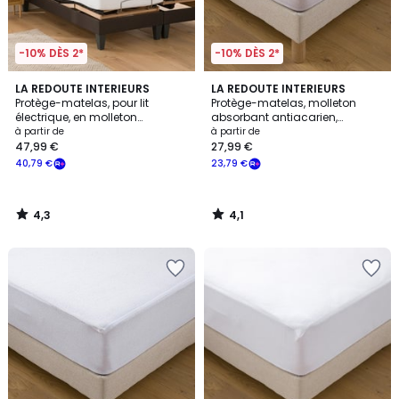
-10% DÈS 2*
-10% DÈS 2*
4,3
4,1
LA REDOUTE INTERIEURS
LA REDOUTE INTERIEURS
/ 5
/ 5
Protège-matelas, pour lit
Protège-matelas, molleton
électrique, en molleton
absorbant antiacarien,
absorbant, hauteur maxi 20 cm
imperméable, hauteur maxi 30
à partir de
à partir de
cm
47,99 €
27,99 €
40,79 €
23,79 €
4,3
4,1
/
/
5
5