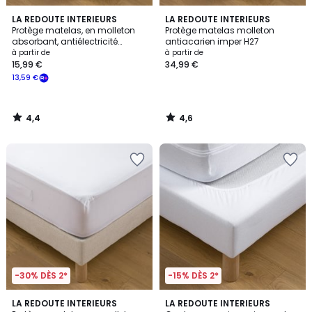
4,4
4,6
LA REDOUTE INTERIEURS
LA REDOUTE INTERIEURS
/ 5
/ 5
Protège matelas, en molleton
Protège matelas molleton
absorbant, antiélectricité
antiacarien imper H27
statique, bonnet 27 cm
à partir de
à partir de
15,99 €
34,99 €
13,59 €
4,4
4,6
/
/
5
5
-30% DÈS 2*
-15% DÈS 2*
3,8
4
LA REDOUTE INTERIEURS
5
LA REDOUTE INTERIEURS