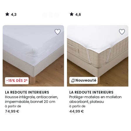
4,3
4,6
/
/
5
5
Nouveauté
-15% DÈS 2*
4,2
LA REDOUTE INTERIEURS
LA REDOUTE INTERIEURS
/ 5
Housse intégrale, antiacarien,
Protège-matelas en molleton
imperméable, bonnet 20 cm
absorbant, plateau
à partir de
à partir de
74,99 €
44,99 €