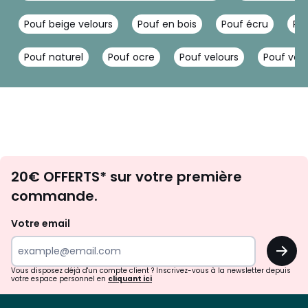
Pouf beige velours
Pouf en bois
Pouf écru
Pou
Pouf naturel
Pouf ocre
Pouf velours
Pouf vert
Envie
20€ OFFERTS* sur votre première
d'inspirations
commande.
et
de
Votre email
surprises?
OK
!
Vous disposez déjà d'un compte client ? Inscrivez-vous à la newsletter depuis
votre espace personnel en
cliquant ici