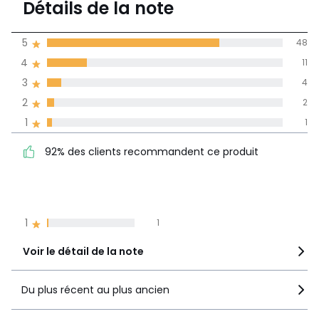
Détails de la note
66 avis
de moyenne
5
48
obtenue sur
4
11
l'ensemble des
pays
3
4
2
2
Avis 100% certifiés,
1
1
La Redoute s'engage
92% des clients
5
48
92% des clients recommandent ce produit
recommandent ce produit
4
11
3
4
2
2
1
1
Voir le détail de la note
Du plus récent au plus ancien