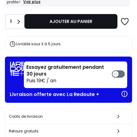
programme
BONS
Voir plus
profite !
PLANS
pour
:
payer
-10%
à
Quantité
1
AJOUTER AU PANIER
dès
la
l’achat
place
de
135,15
2
articles
€.
Livrable sous 3 à 5 jours.
au
choix*
J'en
profite
Essayez gratuitement pendant
!
30 jours
Puis 19€ / an
Livraison offerte avec La Redoute +
Coûts de livraison
Retours gratuits