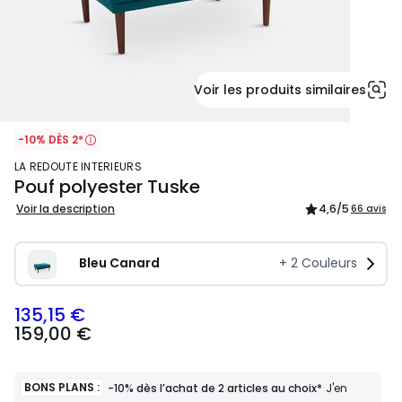
Voir les produits similaires
-10% DÈS 2*
LA REDOUTE INTERIEURS
Pouf polyester Tuske
Voir la description
4,6
/5
66 avis
Bleu Canard
+
2
Couleurs
135,15 €
159,00
159,00 €
€
souscrivez
à
notre
BONS PLANS :
-10% dès l’achat de 2 articles au choix*
J'en