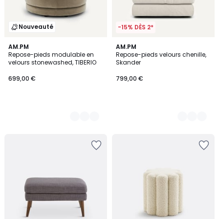
Nouveauté
-15% DÈS 2*
3
AM.PM
8
AM.PM
Repose-pieds modulable en
Repose-pieds velours chenille,
Couleurs
Couleurs
velours stonewashed, TIBERIO
Skander
699,00 €
799,00 €