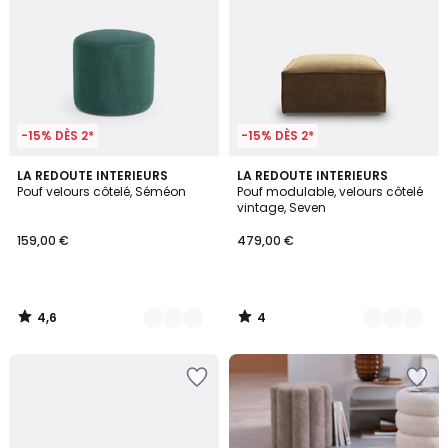
-15% DÈS 2*
-15% DÈS 2*
4,6
4
3
LA REDOUTE INTERIEURS
4
LA REDOUTE INTERIEURS
/ 5
/
Pouf velours côtelé, Séméon
Pouf modulable, velours côtelé
Couleurs
Couleurs
5
vintage, Seven
159,00 €
479,00 €
4,6
4
/
/
5
5