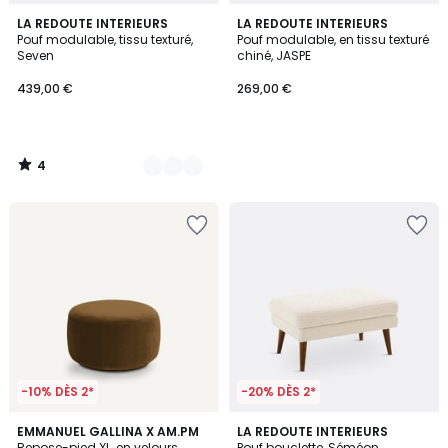
4
5
LA REDOUTE INTERIEURS
LA REDOUTE INTERIEURS
/
Pouf modulable, tissu texturé,
Pouf modulable, en tissu texturé
Couleurs
5
Seven
chiné, JASPE
439,00 €
269,00 €
4
/
5
-10% DÈS 2*
-20% DÈS 2*
4,7
4,4
9
EMMANUEL GALLINA X AM.PM
LA REDOUTE INTERIEURS
/ 5
/ 5
Repose-pied XL, en velours,
Pouf bouclette, Séméon