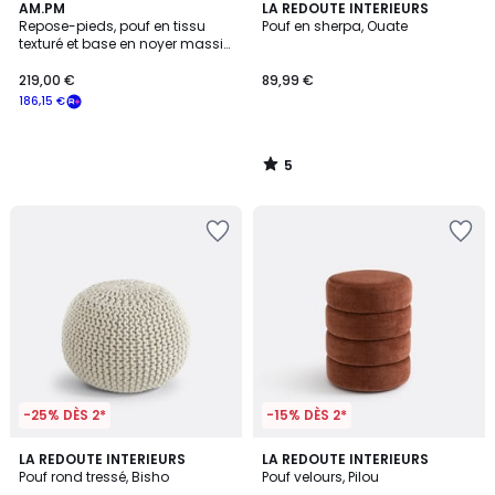
5
AM.PM
LA REDOUTE INTERIEURS
/
Repose-pieds, pouf en tissu
Pouf en sherpa, Ouate
5
texturé et base en noyer massif,
JERRY
219,00 €
89,99 €
186,15 €
5
/
5
-25% DÈS 2*
-15% DÈS 2*
4,1
5
LA REDOUTE INTERIEURS
LA REDOUTE INTERIEURS
/ 5
/
Pouf rond tressé, Bisho
Pouf velours, Pilou
5