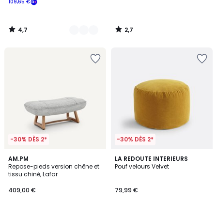
109,65 €
souscrivez
à
notre
4,7
2,7
programme
/
/
5
5
pour
payer
à
la
place
109,65
€.
-30% DÈS 2*
-30% DÈS 2*
5
4,3
AM.PM
7
LA REDOUTE INTERIEURS
/
/ 5
Repose-pieds version chêne et
Pouf velours Velvet
Couleurs
5
tissu chiné, Lafar
409,00 €
79,99 €