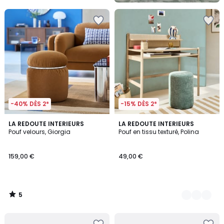
-40% DÈS 2*
-15% DÈS 2*
5
LA REDOUTE INTERIEURS
2
LA REDOUTE INTERIEURS
/
Pouf velours, Giorgia
Pouf en tissu texturé, Polina
Couleurs
5
159,00 €
49,00 €
5
/
5