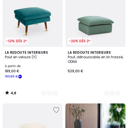
-10% DÈS 2*
-20% DÈS 2*
4,8
6
LA REDOUTE INTERIEURS
8
LA REDOUTE INTERIEURS
/ 5
Pouf en velours (Y)
Pouf, déhoussable, en lin froissé,
Couleurs
Couleurs
ODNA
à partir de
189,00 €
529,00 €
160,65 €
4,8
/
5