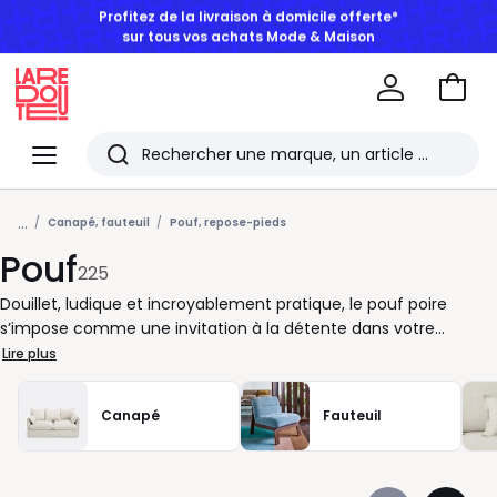
BONS PLANS | Jusqu'à -50% dès 2 articles*
Aller
au
La
panie
Redoute
Menu
Rechercher
Les
...
derniers
Canapé, fauteuil
Pouf, repose-pieds
Pouf
articles
225
consultés
Douillet, ludique et incroyablement pratique, le pouf poire
s’impose comme une invitation à la détente dans votre
intérieur. Sa forme enveloppante vous accueille à tout
Lire plus
moment de la journée, que ce soit pour bouquiner, jouer avec
les enfants ou simplement vous accorder une pause bien
Canapé
Fauteuil
méritée. Léger et facile à déplacer, il trouve sa place aussi bien
dans le salon que dans une chambre ou un coin lecture. Chez
La Redoute, nous pensons chaque détail pour que votre confort