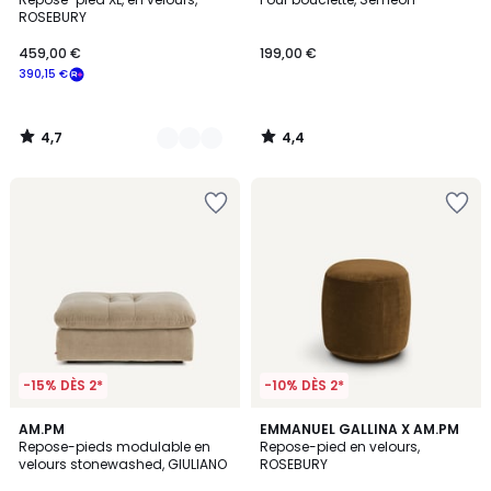
Couleurs
ROSEBURY
459,00 €
199,00 €
390,15 €
4,7
4,4
/
/
5
5
-15% DÈS 2*
-10% DÈS 2*
4
3
AM.PM
9
EMMANUEL GALLINA X AM.PM
/
Repose-pieds modulable en
Repose-pied en velours,
Couleurs
Couleurs
5
velours stonewashed, GIULIANO
ROSEBURY