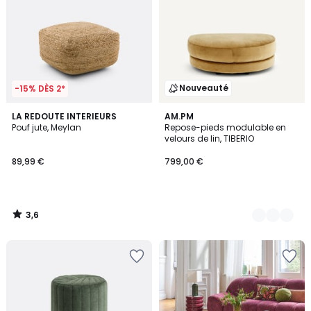
Nouveauté
-15% DÈS 2*
3,6
LA REDOUTE INTERIEURS
5
AM.PM
/ 5
Pouf jute, Meylan
Repose-pieds modulable en
Couleurs
velours de lin, TIBERIO
89,99 €
799,00 €
3,6
/
5