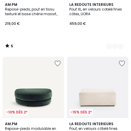
5
AM.PM
5
LA REDOUTE INTERIEURS
/
Repose-pieds, pouf en tissu
Pouf XL, en velours cotelé fines
Couleurs
5
texturé et base chêne massif,
côtes, LIORA
Jerry
219,00 €
459,00 €
5
/
5
-10% DÈS 2*
-15% DÈS 2*
14
AM.PM
5
LA REDOUTE INTERIEURS
Repose-pieds modulable en
Pouf, en velours côtelé fines
Couleurs
Couleurs