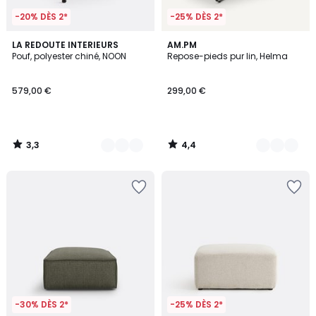
-20% DÈS 2*
-25% DÈS 2*
3,3
4,4
9
LA REDOUTE INTERIEURS
2
AM.PM
/ 5
/ 5
Pouf, polyester chiné, NOON
Repose-pieds pur lin, Helma
Couleurs
Couleurs
579,00 €
299,00 €
3,3
4,4
/
/
5
5
-30% DÈS 2*
-25% DÈS 2*