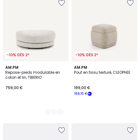
-10% DÈS 2*
-10% DÈS 2*
3
AM.PM
AM.PM
Repose-pieds modulable en
Pouf en tissu texturé, CLEOPHEE
Couleurs
coton et lin, TIBERIO
759,00 €
199,00 €
169,15 €