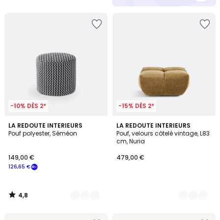
-10% DÈS 2*
-15% DÈS 2*
4,8
3
LA REDOUTE INTERIEURS
4
LA REDOUTE INTERIEURS
/ 5
Pouf polyester, Séméon
Pouf, velours côtelé vintage, L83
Couleurs
Couleurs
cm, Nuria
149,00 €
479,00 €
126,65 €
4,8
/
5