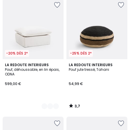
-20% DÈS 2*
-25% DÈS 2*
3,7
2
LA REDOUTE INTERIEURS
LA REDOUTE INTERIEURS
/ 5
Pouf, déhoussable, en lin épais,
Pouf jute tressé, Tahani
Couleurs
ODNA
599,00 €
54,99 €
3,7
/
5