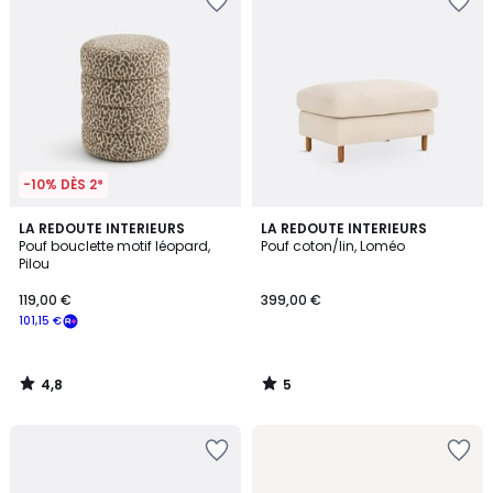
-10% DÈS 2*
4,8
5
LA REDOUTE INTERIEURS
LA REDOUTE INTERIEURS
/ 5
/
Pouf bouclette motif léopard,
Pouf coton/lin, Loméo
5
Pilou
119,00 €
399,00 €
101,15 €
4,8
5
/
/
5
5