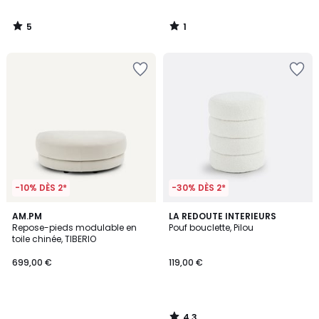
5
1
/
/
5
5
-10% DÈS 2*
-30% DÈS 2*
4,3
AM.PM
LA REDOUTE INTERIEURS
/ 5
Repose-pieds modulable en
Pouf bouclette, Pilou
toile chinée, TIBERIO
699,00 €
119,00 €
4,3