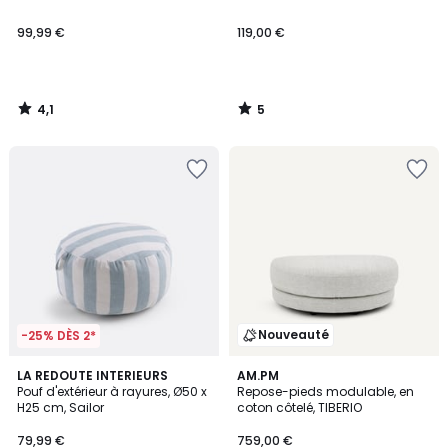
99,99 €
119,00 €
4,1
5
/
/
5
5
Nouveauté
-25% DÈS 2*
4,5
LA REDOUTE INTERIEURS
3
AM.PM
/ 5
Pouf d'extérieur à rayures, Ø50 x
Repose-pieds modulable, en
Couleurs
H25 cm, Sailor
coton côtelé, TIBERIO
79,99 €
759,00 €