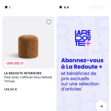
1
4,4
/
/
5
5
Redoute
+
-20% DÈS 2*
LA REDOUTE INTERIEURS
Pouf avec coffre en tissu texturé,
Timour
149,00 €