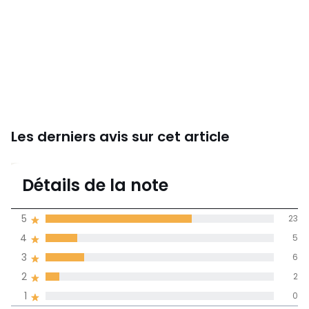
Téléchargements
Plan(s) de montage
Les derniers avis sur cet article
4,4
Détails de la note
36 avis
de moyenne
5
23
obtenue sur
4
5
l'ensemble des
pays
3
6
2
2
Avis 100% certifiés,
1
0
La Redoute s'engage