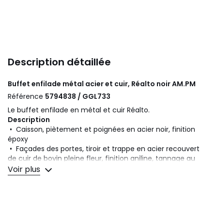
Description détaillée
Buffet enfilade métal acier et cuir, Réalto noir
AM.PM
Référence
5794838 / GGL733
Le buffet enfilade en métal et cuir Réalto.
Description
• Caisson, piètement et poignées en acier noir, finition
époxy
• Façades des portes, tiroir et trappe en acier recouvert
de cuir de bovin pleine fleur, finition aniline, tannage au
chrome
Voir plus
• 2 portes avec système de fermeture en douceur "soft
closing"
• 1 tiroir
• 1 trappe
• Pieds fuselés à visser