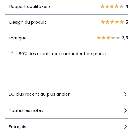
Rapport
5
23
4
Rapport qualité-prix
4
qualité-prix
4
5
3
6
Design du produit
5
Design du
5
2
2
produit
1
0
Pratique
3,5
Pratique
3,5
80% des clients recommandent ce produit
80% des clients
recommandent ce produit
Voir le détail de la note
Du plus récent au plus ancien
Toutes les notes
Français