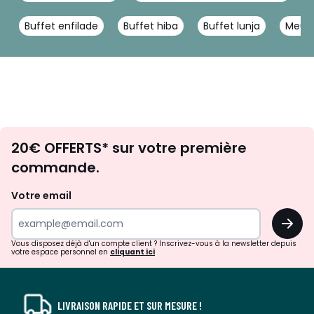
Buffet enfilade
Buffet hiba
Buffet lunja
Meubl
Envie
20€ OFFERTS* sur votre première
d'inspirations
commande.
et
de
Votre email
surprises?
OK
!
Vous disposez déjà d'un compte client ? Inscrivez-vous à la newsletter depuis
votre espace personnel en
cliquant ici
LIVRAISON RAPIDE ET SUR MESURE !