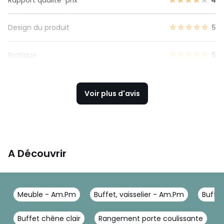
Design du produit
5
Pratique
5
Voir plus d'avis
A Découvrir
Meuble - Am.Pm
Buffet, vaisselier - Am.Pm
Buffe
Buffet chêne clair
Rangement porte coulissante