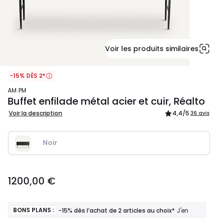
Voir les produits similaires
-15% DÈS 2*
AM.PM
Buffet enfilade métal acier et cuir, Réalto
Voir la description
4,4
/5
36 avis
Noir
1200,00
1200,00 €
€.
BONS PLANS :
-15% dès l’achat de 2 articles au choix*
J'en