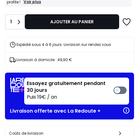
BONS
Voir plus
profite !
PLANS
:
-15%
Quantité
1
AJOUTER AU PANIER
dès
l’achat
de
2
articles
Expédié sous 4 à 6 jours. Livraison sur rendez vous
au
choix*
J'en
Livraison à domicile :
49,90 €
profite
!
Essayez gratuitement pendant
30 jours
Puis 19€ / an
Livraison offerte avec La Redoute +
Coûts de livraison