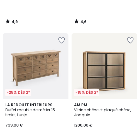
4,9
4,6
/
/
5
5
-25% DÈS 2*
-15% DÈS 2*
4,5
4,2
LA REDOUTE INTERIEURS
AM.PM
/ 5
/ 5
Buffet meuble de métier 15
Vitrine chêne et plaqué chêne,
tiroirs, Lunja
Joaquin
799,00 €
1200,00 €