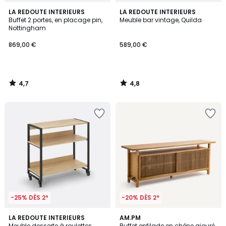
4,7
4,8
LA REDOUTE INTERIEURS
LA REDOUTE INTERIEURS
/ 5
/ 5
Buffet 2 portes, en placage pin,
Meuble bar vintage, Quilda
Nottingham
869,00 €
589,00 €
4,7
4,8
/
/
5
5
-25% DÈS 2*
-20% DÈS 2*
4,5
5
LA REDOUTE INTERIEURS
AM.PM
/ 5
/
Meuble desserte à roulettes
Buffet enfilade en chêne ajouré