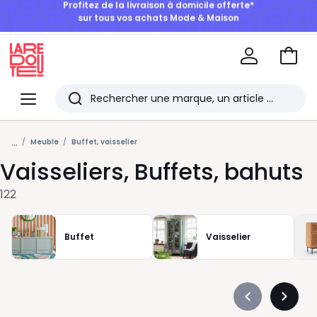
BONS PLANS | Jusqu'à -50% dès 2 articles*
Aller
au
La
panie
Redoute
Menu
Rechercher
Les
...
derniers
Meuble
Buffet, vaisselier
Vaisseliers, Buffets, bahuts
articles
consultés
122
Buffet
Vaisselier
Précédent
Suivan
-
-