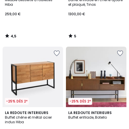
5
Hiba
et plaqué, Tinos
259,00 €
1300,00 €
4,5
5
/
/
5
5
-25% DÈS 2*
-25% DÈS 2*
4,4
4
LA REDOUTE INTERIEURS
LA REDOUTE INTERIEURS
/ 5
/
Buffet chêne et métal acier
Buffet enfilade, Botello
5
indus Hiba