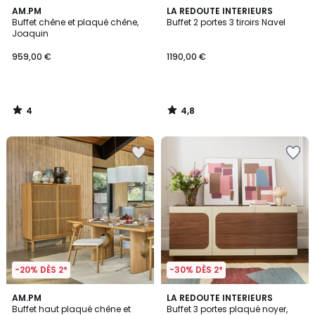
4
4,8
AM.PM
LA REDOUTE INTERIEURS
/
/ 5
Buffet chêne et plaqué chêne,
Buffet 2 portes 3 tiroirs Navel
5
Joaquin
959,00 €
1190,00 €
4
4,8
/
/
5
5
-20% DÈS 2*
-30% DÈS 2*
5
2,7
AM.PM
LA REDOUTE INTERIEURS
/
/ 5
Buffet haut plaqué chêne et
Buffet 3 portes plaqué noyer,