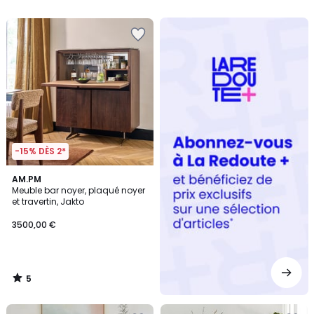
5
5
Redoute
+
-15% DÈS 2*
5
AM.PM
/
Meuble bar noyer, plaqué noyer
5
et travertin, Jakto
3500,00 €
5
/
5