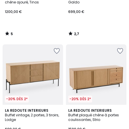
5
chêne ajouré, Tinos
Galdo
1200,00 €
699,00 €
5
2,7
/
/
5
5
-20% DÈS 2*
-20% DÈS 2*
4,7
4,1
LA REDOUTE INTERIEURS
LA REDOUTE INTERIEURS
/ 5
/ 5
Buffet vintage, 2 portes, 3 tiroirs,
Buffet plaqué chêne à portes
Lodge
coulissantes, Strio