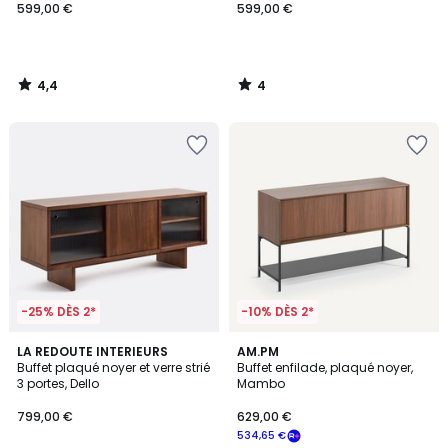
599,00 €
599,00 €
4,4
4
/
/
5
5
-25% DÈS 2*
-10% DÈS 2*
5
4,5
LA REDOUTE INTERIEURS
AM.PM
/
/ 5
Buffet plaqué noyer et verre strié
Buffet enfilade, plaqué noyer,
5
3 portes, Dello
Mambo
799,00 €
629,00 €
534,65 €