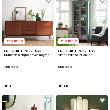
-20% DÈS 2*
-25% DÈS 2*
4
4,5
LA REDOUTE INTERIEURS
LA REDOUTE INTERIEURS
/
/ 5
Buffet en plaqué noyer, Noyeto
Vitrine vaisselier, Alvina
5
1199,00 €
699,00 €
4
4,5
/
/
5
5