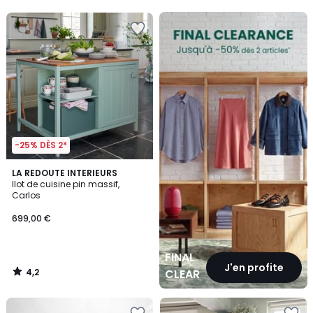
5
5
FINAL
CLEARANCE
-25% DÈS 2*
4,2
LA REDOUTE INTERIEURS
/ 5
Ilot de cuisine pin massif,
Carlos
699,00 €
FINAL
J'en profite
4,2
CLEARANCE
/
5