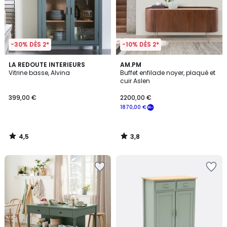
-30% DÈS 2*
-10% DÈS 2*
4,5
3,8
LA REDOUTE INTERIEURS
AM.PM
/ 5
/ 5
Vitrine basse, Alvina
Buffet enfilade noyer, plaqué et
cuir Aslen
399,00 €
2200,00 €
1870,00 €
4,5
3,8
/
/
5
5