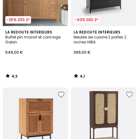
-25% DÈS 2*
-30% DÈS 2*
4,3
4,1
LA REDOUTE INTERIEURS
LA REDOUTE INTERIEURS
/ 5
/ 5
Buffet pin massif et cannage
Meuble de cuisine 2 portes 2
Gabin
niches HIBA
549,00 €
399,00 €
4,3
4,1
/
/
5
5