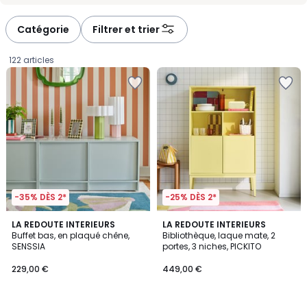
défiler
défiler
à
à
Catégorie
Filtrer et trier
gauche
droite
122 articles
-35% DÈS 2*
-25% DÈS 2*
1
2
LA REDOUTE INTERIEURS
LA REDOUTE INTERIEURS
/
Buffet bas, en plaqué chêne,
Bibliothèque, laque mate, 2
Couleurs
5
SENSSIA
portes, 3 niches, PICKITO
229,00
229,00 €
449,00 €
€.