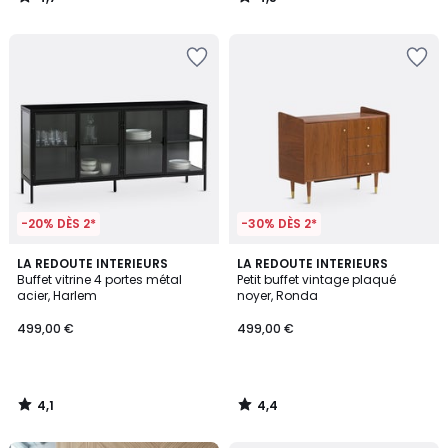
/
/
5
5
-20% DÈS 2*
-30% DÈS 2*
4,1
4,4
LA REDOUTE INTERIEURS
LA REDOUTE INTERIEURS
/ 5
/ 5
Buffet vitrine 4 portes métal
Petit buffet vintage plaqué
acier, Harlem
noyer, Ronda
499,00 €
499,00 €
4,1
4,4
/
/
5
5