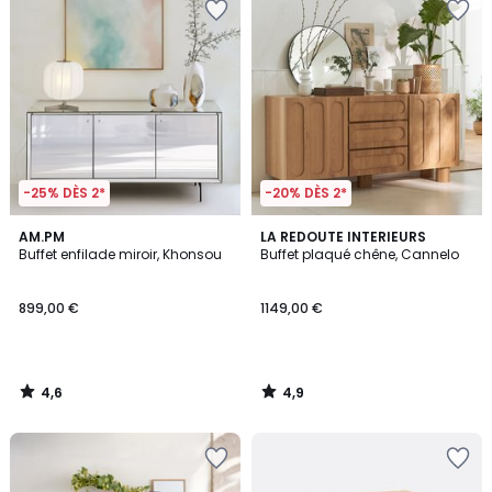
-25% DÈS 2*
-20% DÈS 2*
4,6
4,9
AM.PM
LA REDOUTE INTERIEURS
/ 5
/ 5
Buffet enfilade miroir, Khonsou
Buffet plaqué chêne, Cannelo
899,00 €
1149,00 €
4,6
4,9
/
/
5
5