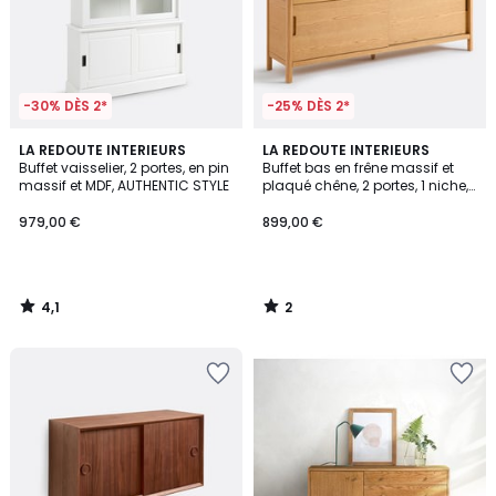
-30% DÈS 2*
-25% DÈS 2*
4,1
2
LA REDOUTE INTERIEURS
LA REDOUTE INTERIEURS
/ 5
/
Buffet vaisselier, 2 portes, en pin
Buffet bas en frêne massif et
5
massif et MDF, AUTHENTIC STYLE
plaqué chêne, 2 portes, 1 niche,
TRESS
979,00 €
899,00 €
4,1
2
/
/
5
5