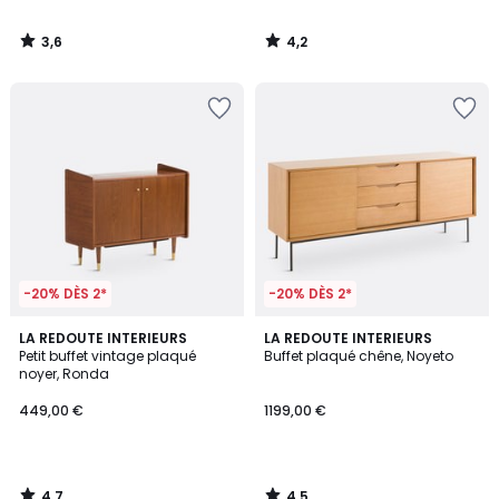
3,6
4,2
/
/
5
5
-20% DÈS 2*
-20% DÈS 2*
4,7
4,5
LA REDOUTE INTERIEURS
LA REDOUTE INTERIEURS
/ 5
/ 5
Petit buffet vintage plaqué
Buffet plaqué chêne, Noyeto
noyer, Ronda
449,00 €
1199,00 €
4,7
4,5