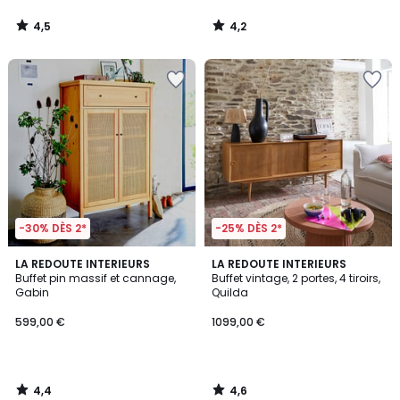
4,5
4,2
/
/
5
5
-30% DÈS 2*
-25% DÈS 2*
4,4
4,6
LA REDOUTE INTERIEURS
LA REDOUTE INTERIEURS
/ 5
/ 5
Buffet pin massif et cannage,
Buffet vintage, 2 portes, 4 tiroirs,
Gabin
Quilda
599,00 €
1099,00 €
4,4
4,6
/
/