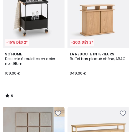
-15% DÈS 2*
-20% DÈS 2*
5
SO'HOME
LA REDOUTE INTERIEURS
/
Desserte à roulettes en acier
Buffet bas plaqué chêne, ABAC
5
noir, Elkim
109,00 €
349,00 €
5
/
5