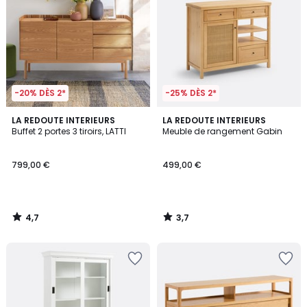
-20% DÈS 2*
-25% DÈS 2*
4,7
3,7
LA REDOUTE INTERIEURS
LA REDOUTE INTERIEURS
/ 5
/ 5
Buffet 2 portes 3 tiroirs, LATTI
Meuble de rangement Gabin
799,00 €
499,00 €
4,7
3,7
/
/
5
5