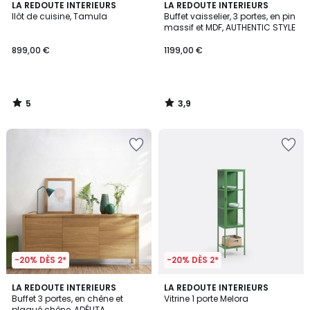
5
3,9
LA REDOUTE INTERIEURS
LA REDOUTE INTERIEURS
/
/ 5
Ilôt de cuisine, Tamula
Buffet vaisselier, 3 portes, en pin
5
massif et MDF, AUTHENTIC STYLE
899,00 €
1199,00 €
5
3,9
/
/
5
5
-20% DÈS 2*
-20% DÈS 2*
4,1
4,9
LA REDOUTE INTERIEURS
LA REDOUTE INTERIEURS
/ 5
/ 5
Buffet 3 portes, en chêne et
Vitrine 1 porte Melora
plaqué chêne, ADÉLITA