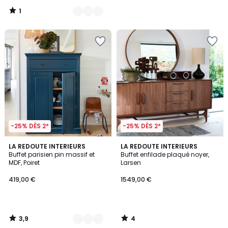
1
/
5
-25% DÈS 2*
-25% DÈS 2*
3,9
4
2
LA REDOUTE INTERIEURS
LA REDOUTE INTERIEURS
/ 5
/
Buffet parisien pin massif et
Buffet enfilade plaqué noyer,
Couleurs
5
MDF, Poiret
Larsen
419,00 €
1549,00 €
3,9
4
/
/