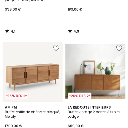
999,00 €
189,00 €
4,1
4,9
/
/
5
5
-15% DÈS 2*
-20% DÈS 2*
4,9
4,6
AM.PM
LA REDOUTE INTERIEURS
/ 5
/ 5
Buffet enfilade chêne et plaqué,
Buffet vintage 2 portes 3 tiroirs,
Melaly
Lodge
1700,00 €
699,00 €