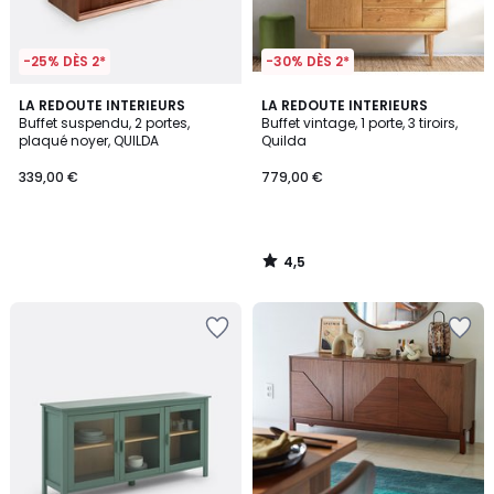
-25% DÈS 2*
-30% DÈS 2*
4,5
LA REDOUTE INTERIEURS
LA REDOUTE INTERIEURS
/ 5
Buffet suspendu, 2 portes,
Buffet vintage, 1 porte, 3 tiroirs,
plaqué noyer, QUILDA
Quilda
339,00 €
779,00 €
4,5
/
5