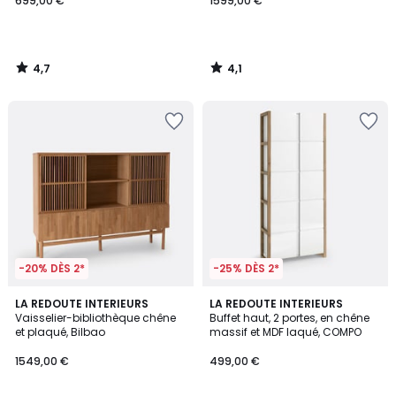
699,00 €
1599,00 €
4,7
4,1
/
/
5
5
-20% DÈS 2*
-25% DÈS 2*
3,6
4,2
LA REDOUTE INTERIEURS
LA REDOUTE INTERIEURS
/ 5
/ 5
Vaisselier-bibliothèque chêne
Buffet haut, 2 portes, en chêne
et plaqué, Bilbao
massif et MDF laqué, COMPO
1549,00 €
499,00 €