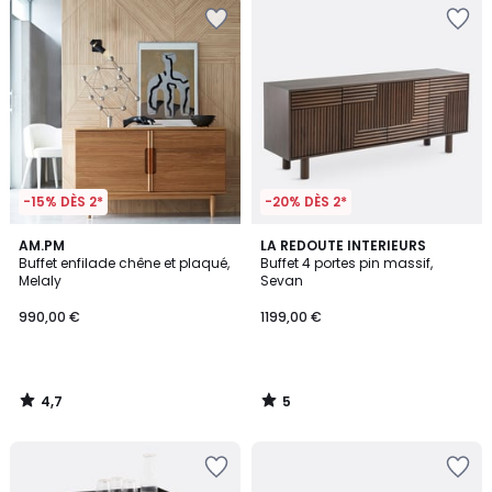
-15% DÈS 2*
-20% DÈS 2*
4,7
5
AM.PM
LA REDOUTE INTERIEURS
/ 5
/
Buffet enfilade chêne et plaqué,
Buffet 4 portes pin massif,
5
Melaly
Sevan
990,00 €
1199,00 €
4,7
5
/
/
5
5