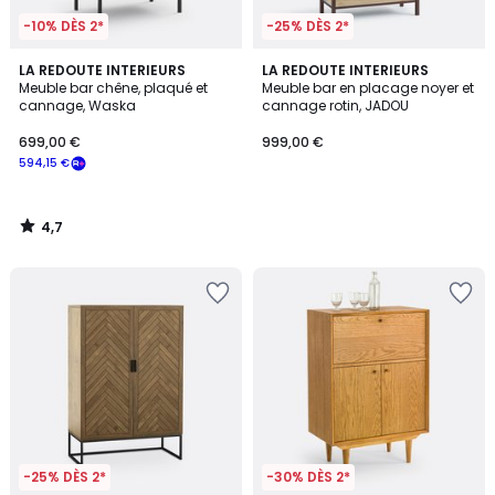
-10% DÈS 2*
-25% DÈS 2*
4,7
LA REDOUTE INTERIEURS
LA REDOUTE INTERIEURS
/ 5
Meuble bar chêne, plaqué et
Meuble bar en placage noyer et
cannage, Waska
cannage rotin, JADOU
699,00 €
999,00 €
594,15 €
4,7
/
5
-25% DÈS 2*
-30% DÈS 2*