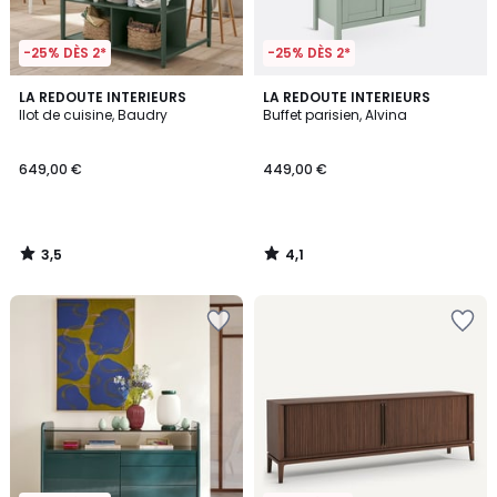
-25% DÈS 2*
-25% DÈS 2*
3,5
4,1
LA REDOUTE INTERIEURS
LA REDOUTE INTERIEURS
/ 5
/ 5
Ilot de cuisine, Baudry
Buffet parisien, Alvina
649,00 €
449,00 €
3,5
4,1
/
/
5
5