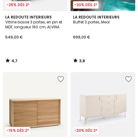
-25% DÈS 2*
-20% DÈS 2*
4,7
3,8
LA REDOUTE INTERIEURS
LA REDOUTE INTERIEURS
/ 5
/ 5
Vitrine basse 3 portes, en pin et
Buffet 3 portes, Meol
MDF, longueur 160 cm, ALVINA
549,00 €
699,00 €
4,7
3,8
/
/
5
5
-15% DÈS 2*
-20% DÈS 2*