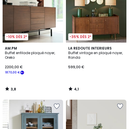
-10% DÈS 2*
-35% DÈS 2*
3,8
4,1
AM.PM
LA REDOUTE INTERIEURS
/ 5
/ 5
Buffet enfilade plaqué noyer,
Buffet vintage en plaqué noyer,
Oreko
Ronda
2200,00 €
599,00 €
1870,00 €
3,8
4,1
/
/
5
5