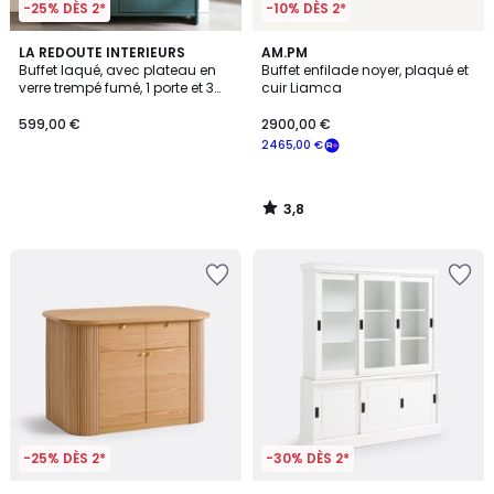
-25% DÈS 2*
-10% DÈS 2*
3,8
LA REDOUTE INTERIEURS
AM.PM
/ 5
Buffet laqué, avec plateau en
Buffet enfilade noyer, plaqué et
verre trempé fumé, 1 porte et 3
cuir Liamca
tiroirs, ERICSON
599,00 €
2900,00 €
2465,00 €
3,8
/
5
-25% DÈS 2*
-30% DÈS 2*