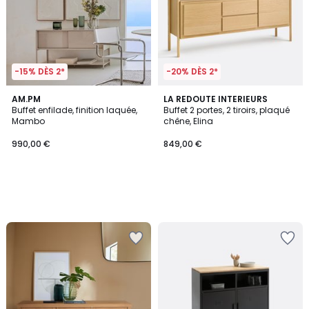
-15% DÈS 2*
-20% DÈS 2*
AM.PM
LA REDOUTE INTERIEURS
Buffet enfilade, finition laquée,
Buffet 2 portes, 2 tiroirs, plaqué
Mambo
chêne, Elina
990,00 €
849,00 €