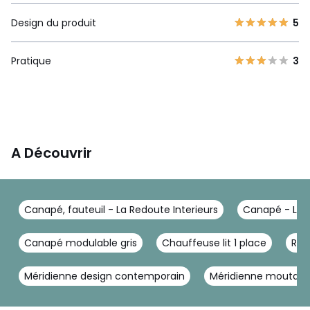
Design du produit
5
Pratique
3
A Découvrir
Canapé, fauteuil - La Redoute Interieurs
Canapé - La R
Canapé modulable gris
Chauffeuse lit 1 place
Rep
Méridienne design contemporain
Méridienne moutard