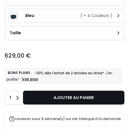
Bleu
( +
4
Couleurs )
Taille
629,00 €
BONS PLANS :
-30% dès l’achat de 2 articles au choix*
J'en
BONS
Voir plus
profite !
PLANS
:
-30%
Quantité
1
AJOUTER AU PANIER
dès
l’achat
de
2
articles
Livraison sous 9 semaine(s) sur rdv, fabriqué à la demande
au
choix*