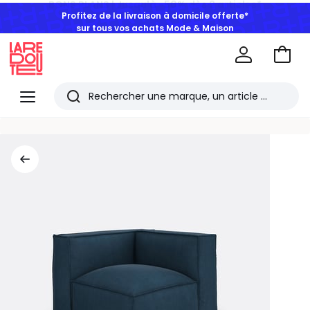
Profitez de la livraison à domicile offerte*
sur tous vos achats Mode & Maison
Aller
au
La
panie
Redoute
Menu
Rechercher
Les
derniers
articles
consultés