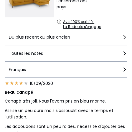
l'ensemble des
•
FABRIQUÉ EN FRANCE.
pays
•
FABRICATION À LA DEMANDE.
Notre fabricant réalise
votre canapé sur commande, en fonction de vos choix de
taille, de confort, de revêtement et de coloris. Pas de
Avis 100% certifiés,
La Redoute s'engage
surproduction, pas de matières premières utilisées
inutilement.
Du plus récent au plus ancien
•
BOIS ISSU DE FORÊTS GÉRÉES DURABLEMENT.
Le bois
certifié PEFC™ est issu de forêts gérées durablement et de
sources contrôlées. PEFC™ contribue à assurer la pérennité
Toutes les notes
et le renouvellement par régénération naturelle ou par
plantation en préservant des arbres d’avenir et en
favorisant la diversité des essences.
Français
10/09/2020
Dimensions et poids du colis
2 colis
Beau canapé
• L159 x H97 x P61 cm, 49 kg
Canapé très joli. Nous l'avons pris en bleu marine.
• L164 x H88 x P61 cm, 40,9 kg
Assise un peu dure mais s'assouplit avec le temps et
Couleurs
Jaune Moutarde
l'utilisation.
Tailles
angle droit, angle gauche
Les accoudoirs sont un peu raides, nécessité d'ajouter des