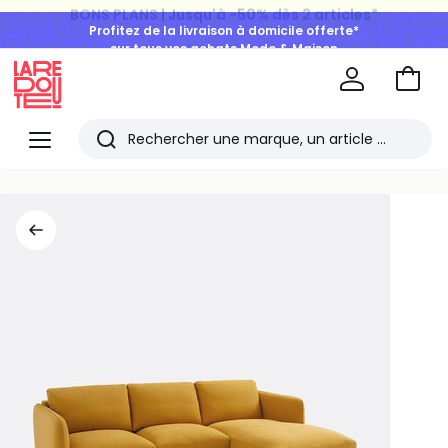
Profitez de la livraison à domicile offerte*
sur tous vos achats Mode & Maison
Aller
au
La
panie
Redoute
Menu
Rechercher
Les
derniers
articles
consultés