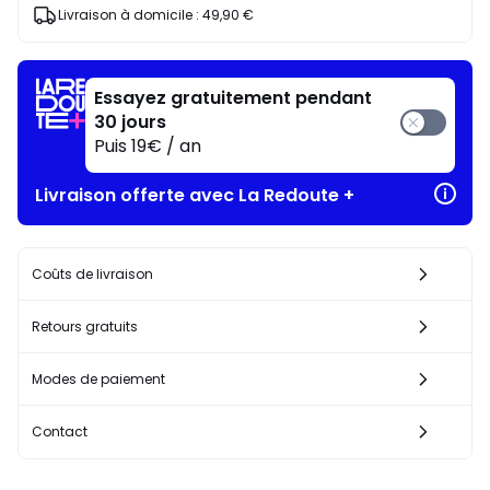
J'en
Livraison à domicile :
49,90 €
profite
!
Essayez gratuitement pendant
30 jours
Puis 19€ / an
Livraison offerte avec La Redoute +
Coûts de livraison
Retours gratuits
Modes de paiement
Contact