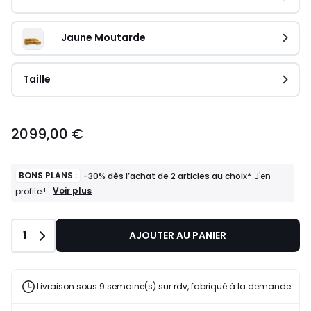
Jaune Moutarde
Taille
2099,00 €
BONS PLANS :
-30% dès l’achat de 2 articles au choix*
J'en
BONS
Voir plus
profite !
PLANS
:
-30%
Quantité
1
AJOUTER AU PANIER
dès
l’achat
de
2
articles
Livraison sous 9 semaine(s) sur rdv, fabriqué à la demande
au
choix*