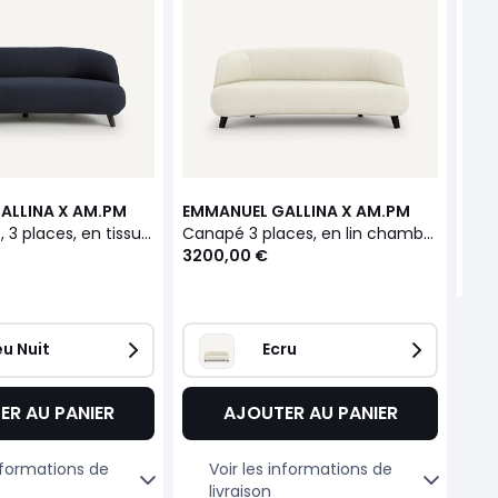
320
ALLINA X AM.PM
EMMANUEL GALLINA X AM.PM
Canapé droit, 3 places, en tissu effet bouclette ROSEBURY
Canapé 3 places, en lin chambray, ROSEBURY
3200,00 €
eu Nuit
Ecru
ER AU PANIER
AJOUTER AU PANIER
informations de
Voir les informations de
livraison