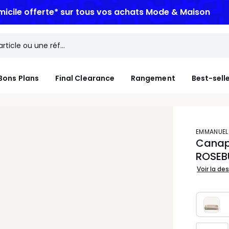
micile offerte*
sur tous vos achats Mode & Maison
Bons Plans
Final Clearance
Rangement
Best-sell
EMMANUEL
Canapé
ROSEB
Voir la de