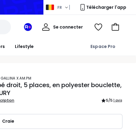
Télécharger l'app
FR
Mon
Se connecter
Mon
Voir
Aller
compte
espace
ma
au
La
wishlist
panier
ers
Lifestyle
Espace Pro
Redoute
+
 GALLINA X AM.PM
 droit, 5 places, en polyester bouclette,
URY
scription
5
/5
1 avis
Craie