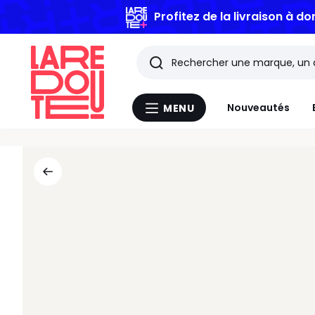
Profitez de la livraison à do
Rechercher
Les
Nouveautés
MENU
Menu
derniers
La
Redoute
articles
consultés