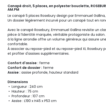
Canapé droit, 5 places, en polyester bouclette, ROSEBUR
AM.PM
Le canapé 5 places Rosebury design par Emmanuel Gallina, 
Un dossier légèrement incurvé pour un canapé tout en ron
Avec le canapé Rosebury, Emmanuel Gallina revisite un cla
pièce à l’identité marquée, véritable protagoniste du salon
à la ligne arrondie offre un volume généreux qui assure un
confortable.
À associer au repose-pied et au repose-pied XL Rosebury 
et profiter d'assises supplémentaires.
Confort d'assise :
ferme
Confort de dossier :
ferme
Assise :
assise profonde, hauteur standard
Dimensions
• Longueur : 240 cm
• Hauteur : 75 cm
• Profondeur : 107 cm
• Assise : L190 x H45 x P53 cm