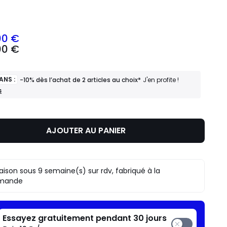
ité
00 €
00 €
ANS :
-10% dès l’achat de 2 articles au choix*
J'en profite !
s
AJOUTER AU PANIER
raison sous 9 semaine(s) sur rdv, fabriqué à la
mande
Essayez gratuitement pendant 30 jours