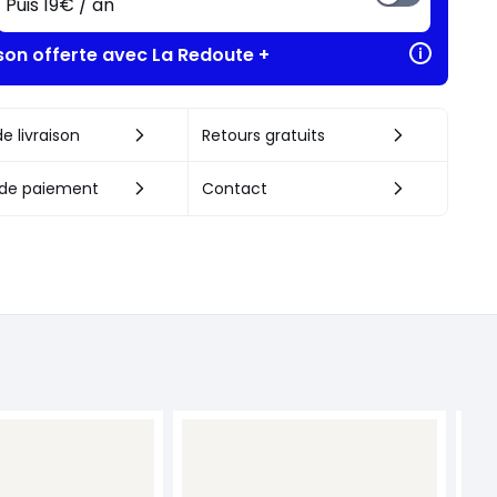
Puis 19€ / an
ison offerte avec La Redoute +
e livraison
Retours gratuits
de paiement
Contact
EMM