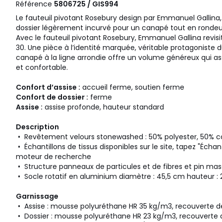
Référence
5806725 / GIS994
Le fauteuil pivotant Rosebury design par Emmanuel Gallina,
dossier légèrement incurvé pour un canapé tout en rondeu
Avec le fauteuil pivotant Rosebury, Emmanuel Gallina revis
30. Une pièce à l’identité marquée, véritable protagoniste d
canapé à la ligne arrondie offre un volume généreux qui a
et confortable.
Confort d’assise :
accueil ferme, soutien ferme
Confort de dossier :
ferme
Assise :
assise profonde, hauteur standard
Description
• Revêtement velours stonewashed : 50% polyester, 50% 
• Échantillons de tissus disponibles sur le site, tapez "Échan
moteur de recherche
• Structure panneaux de particules et de fibres et pin mas
• Socle rotatif en aluminium diamètre : 45,5 cm hauteur :
Garnissage
• Assise : mousse polyuréthane HR 35 kg/m3, recouverte 
• Dossier : mousse polyuréthane HR 23 kg/m3, recouverte