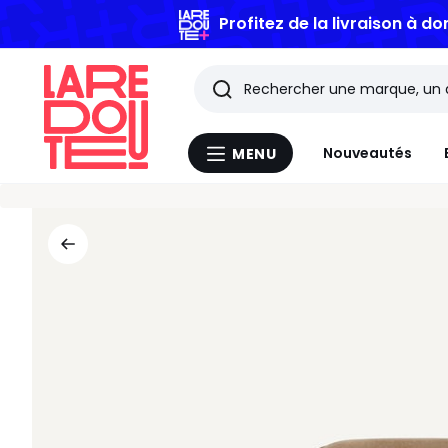
Profitez de la livraison à do
Rechercher
Les
Nouveautés
MENU
Menu
derniers
La
Redoute
articles
consultés