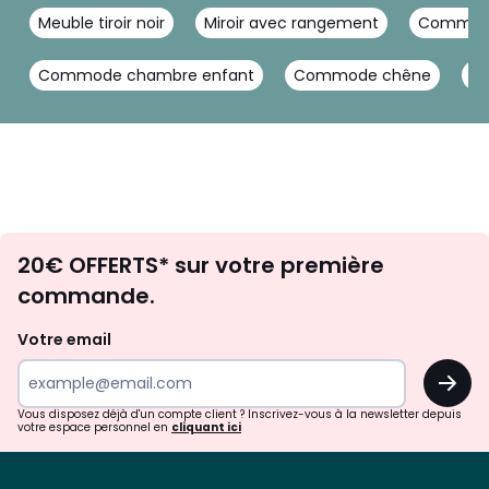
Meuble tiroir noir
Miroir avec rangement
Commode
Commode chambre enfant
Commode chêne
C
Envie
20€ OFFERTS* sur votre première
d'inspirations
commande.
et
de
Votre email
surprises?
OK
!
Vous disposez déjà d'un compte client ? Inscrivez-vous à la newsletter depuis
votre espace personnel en
cliquant ici