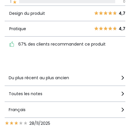
1
0
La Redoute s'engage
Design du
5
5
4,7
Design du produit
4,7
produit
4
0
3
1
Pratique
4,7
Pratique
4,7
2
2
67% des clients
1
0
67% des clients recommandent ce produit
recommandent ce produit
Voir le détail de la note
Du plus récent au plus ancien
Toutes les notes
Français
28/11/2025