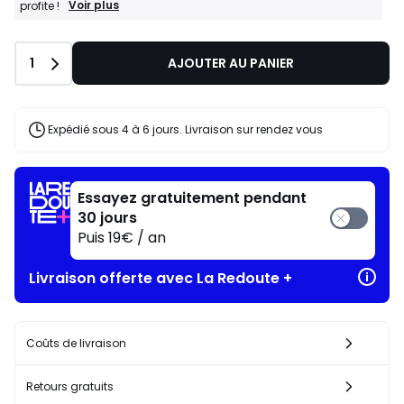
BONS
Voir plus
profite !
PLANS
:
-25%
Quantité
1
AJOUTER AU PANIER
dès
l’achat
de
2
articles
Expédié sous 4 à 6 jours. Livraison sur rendez vous
au
choix*
J'en
profite
Essayez gratuitement pendant
!
30 jours
Puis 19€ / an
Livraison offerte avec La Redoute +
Coûts de livraison
Retours gratuits