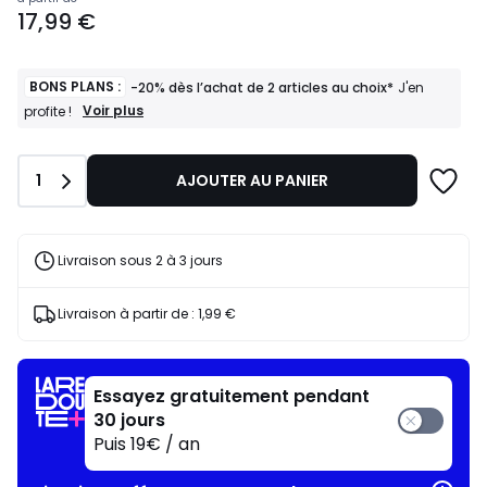
Prix
17,99 €
à
partir
de
17,99
BONS PLANS :
-20% dès l’achat de 2 articles au choix*
J'en
€.
BONS
Voir plus
profite !
PLANS
:
-20%
Quantité
1
AJOUTER AU PANIER
dès
l’achat
de
2
articles
Livraison sous 2 à 3 jours
au
choix*
J'en
Livraison à partir de :
1,99 €
profite
!
Essayez gratuitement pendant
30 jours
Puis 19€ / an