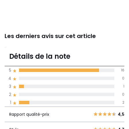
Les derniers avis sur cet article
4,5
Détails de la note
19 avis
de moyenne
5
16
obtenue sur
4
0
l'ensemble des
pays
3
1
2
0
Avis 100% certifiés,
1
2
La Redoute s'engage
Rapport
5
16
4,5
Rapport qualité-prix
4,5
qualité-prix
4
0
3
1