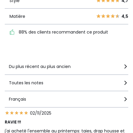
Style
4,7
Style
4,7
2
0
1
2
Matière
4,5
Matière
4,5
88% des clients
88% des clients recommandent ce produit
recommandent ce produit
Voir le détail de la note
Du plus récent au plus ancien
Toutes les notes
Français
02/11/2025
RAVIE !!!
j'ai acheté l'ensemble au printemps: taies, drap housse et