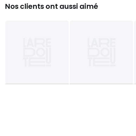
• 160 x 200 cm : 2 personnes
Nos clients ont aussi aimé
Fiche produit relative aux qualités et caractéristiques
environnementales
• Origine de fabrication (tissage, teinture, impression,
confection) : Pakistan
Couleurs
Imprimé Fleurs
Tailles
90 x 140 cm, 90 x 190 cm, 140 x 190 cm, 160 x 200
cm