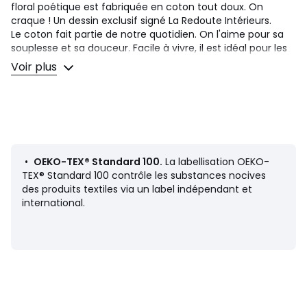
floral poétique est fabriquée en coton tout doux. On
craque ! Un dessin exclusif signé La Redoute Intérieurs.
Le coton fait partie de notre quotidien. On l'aime pour sa
souplesse et sa douceur. Facile à vivre, il est idéal pour les
lits des petits comme des grands !
Voir plus
Description
• 100% coton
• 57 fils/cm²
• Imprimé petites fleurs
• Bonnet hauteur 25 cm
•
OEKO-TEX® Standard 100.
La labellisation OEKO-
TEX® Standard 100 contrôle les substances nocives
Entretien
des produits textiles via un label indépendant et
• Température de lavage 60°
international.
• En lavant votre linge à 40° au lieu de 60°, vous limitez la
consommation d'énergie
Dimensions
• 90 x 140 cm : lit évolutif
• 90 x 190 cm : 1 personne
• 140 x 190 cm : 2 personnes