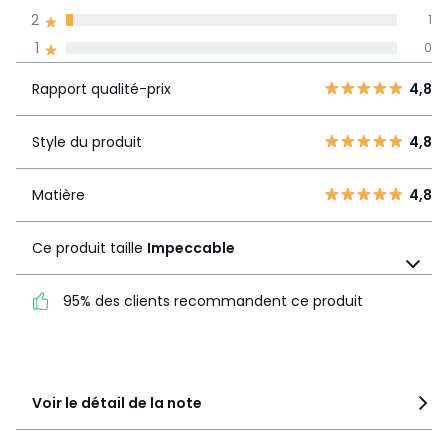
2
1
Avis 100% certifiés,
1
0
La Redoute s'engage
Rapport
5
34
4,8
Rapport qualité-prix
4,8
qualité-prix
4
8
3
1
Style du produit
4,8
Style du
4,8
2
1
produit
1
0
Matière
4,8
Matière
4,8
Ce produit taille
Impeccable
Ce produit taille
Impeccable
95% des clients recommandent ce produit
95% des clients
recommandent ce produit
Voir le détail de la note