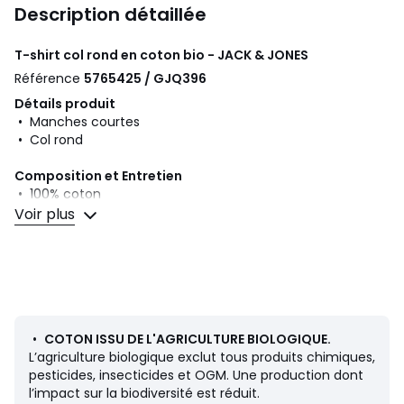
Description détaillée
T-shirt col rond en coton bio - JACK & JONES
Référence
5765425 / GJQ396
Détails produit
• Manches courtes
• Col rond
Composition et Entretien
• 100% coton
• Température de lavage 40°
Voir plus
• Température de repassage forte / blanchiment interdit
• Ne pas sécher en tambour
• Pas de nettoyage à sec
Couleurs
Blanc, Bleu Marine, Noir, Vert Kaki, Vert, Bleu
Indigo, Bleu Clair
•
COTON ISSU DE L'AGRICULTURE BIOLOGIQUE.
Tailles
XS, S, M, L, XL, XXL
L’agriculture biologique exclut tous produits chimiques,
pesticides, insecticides et OGM. Une production dont
l’impact sur la biodiversité est réduit.