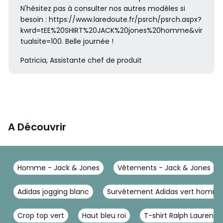
N'hésitez pas à consulter nos autres modèles si
besoin : https://www.laredoute.fr/psrch/psrch.aspx?
kwrd=tEE%20SHIRT%20JACK%20jones%20homme&vir
tualsite=100. Belle journée !
Patricia, Assistante chef de produit
A Découvrir
Homme - Jack & Jones
Vêtements - Jack & Jones
Adidas jogging blanc
Survêtement Adidas vert homm
Crop top vert
Haut bleu roi
T-shirt Ralph Lauren