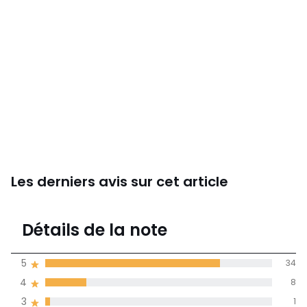
Les derniers avis sur cet article
4,7
Détails de la note
44 avis
de moyenne
5
34
obtenue sur
4
8
l'ensemble des
pays
3
1