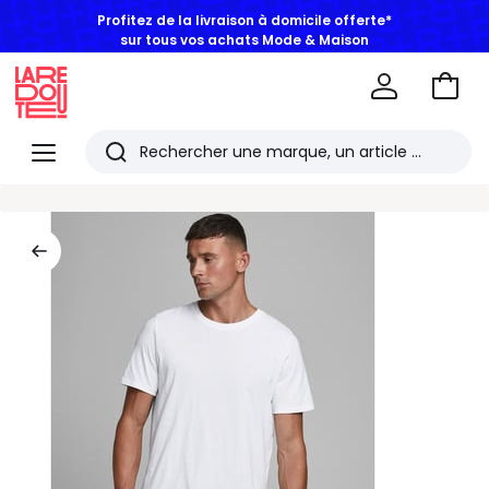
Profitez de la livraison à domicile offerte*
sur tous vos achats Mode & Maison
Aller
au
La
panie
Redoute
Menu
Rechercher
Les
derniers
articles
consultés