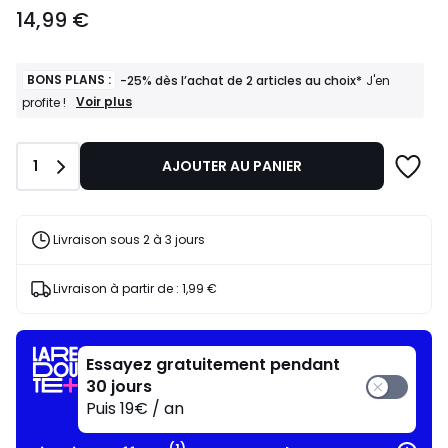
14,99
14,99 €
€.
BONS PLANS :
-25% dès l’achat de 2 articles au choix*
J'en
BONS
Voir plus
profite !
PLANS
:
-25%
Quantité
1
AJOUTER AU PANIER
dès
l’achat
de
2
articles
Livraison sous 2 à 3 jours
au
choix*
J'en
Livraison à partir de :
1,99 €
profite
!
Essayez gratuitement pendant
30 jours
Puis 19€ / an