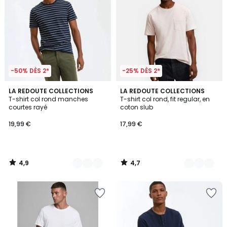
-50% DÈS 2*
-25% DÈS 2*
4,9
4,7
2
LA REDOUTE COLLECTIONS
3
LA REDOUTE COLLECTIONS
/ 5
/ 5
T-shirt col rond manches
T-shirt col rond, fit regular, en
Couleurs
Couleurs
courtes rayé
coton slub
19,99 €
17,99 €
4,9
4,7
/
/
5
5