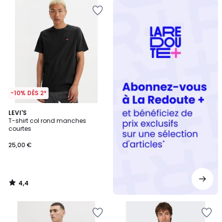
Redoute
+
-10% DÈS 2*
4,4
LEVI'S
/ 5
T-shirt col rond manches
courtes
25,00 €
4,4
/
5