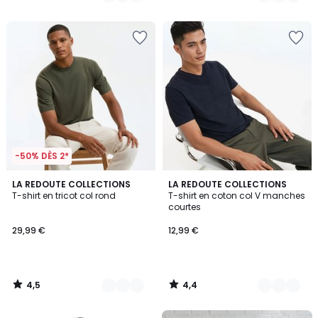
/
/
5
5
-50% DÈS 2*
4,5
4,4
3
LA REDOUTE COLLECTIONS
5
LA REDOUTE COLLECTIONS
/ 5
/ 5
T-shirt en tricot col rond
T-shirt en coton col V manches
Couleurs
Couleurs
courtes
29,99 €
12,99 €
4,5
4,4
/
/
5
5
FINAL