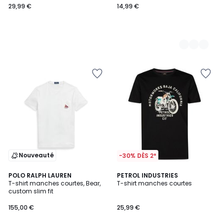
29,99 €
14,99 €
Nouveauté
-30% DÈS 2*
5
POLO RALPH LAUREN
2
PETROL INDUSTRIES
/
T-shirt manches courtes, Bear,
T-shirt manches courtes
Couleurs
5
custom slim fit
155,00 €
25,99 €