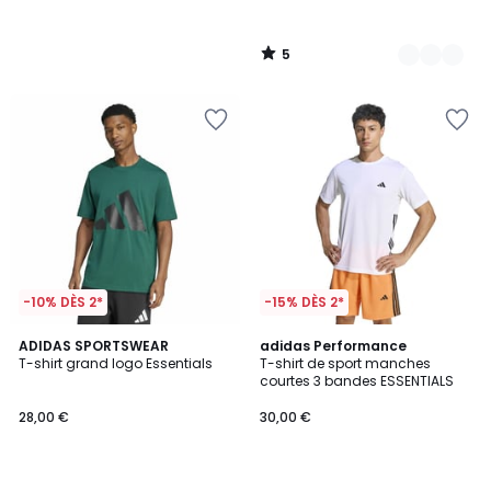
5
/
5
-10% DÈS 2*
-15% DÈS 2*
4,9
4,8
ADIDAS SPORTSWEAR
2
adidas Performance
/ 5
/ 5
T-shirt grand logo Essentials
T-shirt de sport manches
Couleurs
courtes 3 bandes ESSENTIALS
28,00 €
30,00 €