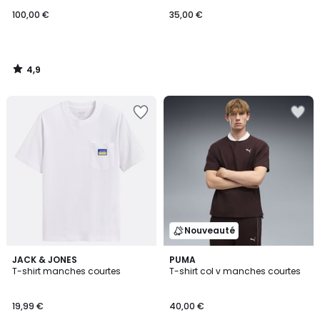
100,00 €
35,00 €
4,9
/
5
Nouveauté
3
JACK & JONES
PUMA
T-shirt manches courtes
T-shirt col v manches courtes
Couleurs
19,99 €
40,00 €