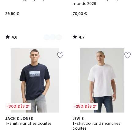
Couleurs
monde 2026
29,90 €
70,00 €
4,6
4,7
/
/
5
5
-30% DÈS 2*
-25% DÈS 2*
5
4,5
2
JACK & JONES
3
LEVI'S
/
/ 5
T-shirt manches courtes
T-shirt col rond manches
Couleurs
Couleurs
5
courtes