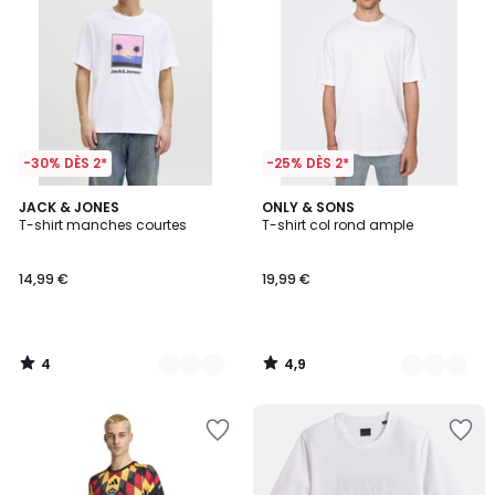
-30% DÈS 2*
-25% DÈS 2*
4
4,9
4
JACK & JONES
6
ONLY & SONS
/
/ 5
T-shirt manches courtes
T-shirt col rond ample
Couleurs
Couleurs
5
14,99 €
19,99 €
4
4,9
/
/
5
5