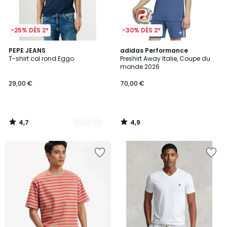
-25% DÈS 2*
-30% DÈS 2*
4,7
4,9
2
PEPE JEANS
adidas Performance
/ 5
/ 5
T-shirt col rond Eggo
Preshirt Away Italie, Coupe du
Couleurs
monde 2026
29,00 €
70,00 €
4,7
4,9
/
/
5
5