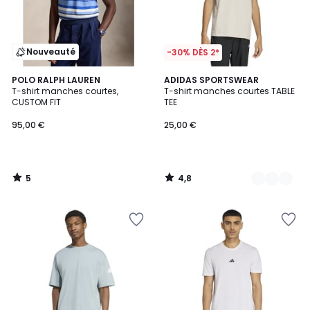
Nouveauté
-30% DÈS 2*
5
4,8
POLO RALPH LAUREN
2
ADIDAS SPORTSWEAR
/
/ 5
T-shirt manches courtes,
T-shirt manches courtes TABLE
Couleurs
5
CUSTOM FIT
TEE
95,00 €
25,00 €
5
4,8
/
/
5
5