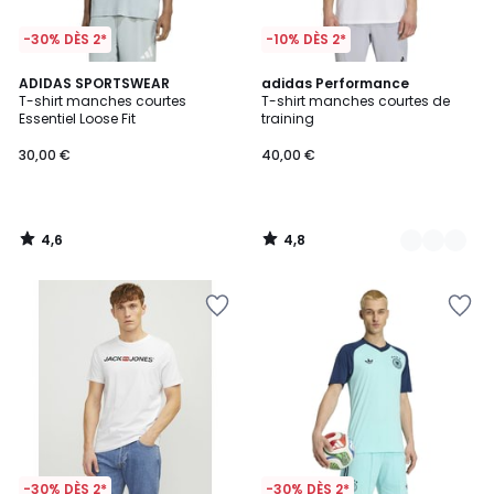
-30% DÈS 2*
-10% DÈS 2*
4,6
4,8
ADIDAS SPORTSWEAR
2
adidas Performance
/ 5
/ 5
T-shirt manches courtes
T-shirt manches courtes de
Couleurs
Essentiel Loose Fit
training
30,00 €
40,00 €
4,6
4,8
/
/
5
5
-30% DÈS 2*
-30% DÈS 2*