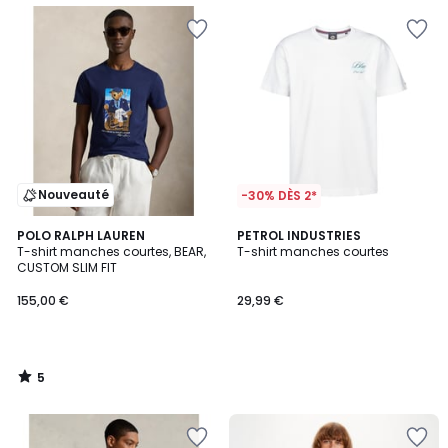
Nouveauté
-30% DÈS 2*
5
POLO RALPH LAUREN
PETROL INDUSTRIES
/
T-shirt manches courtes, BEAR,
T-shirt manches courtes
5
CUSTOM SLIM FIT
155,00 €
29,99 €
5
/
5