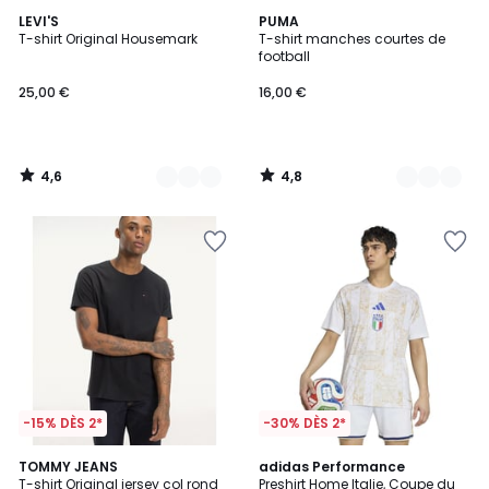
4,6
4,8
4
LEVI'S
6
PUMA
/ 5
/ 5
T-shirt Original Housemark
T-shirt manches courtes de
Couleurs
Couleurs
football
25,00 €
16,00 €
4,6
4,8
/
/
5
5
-15% DÈS 2*
-30% DÈS 2*
4,6
4,7
6
TOMMY JEANS
adidas Performance
/ 5
/ 5
T-shirt Original jersey col rond
Preshirt Home Italie, Coupe du