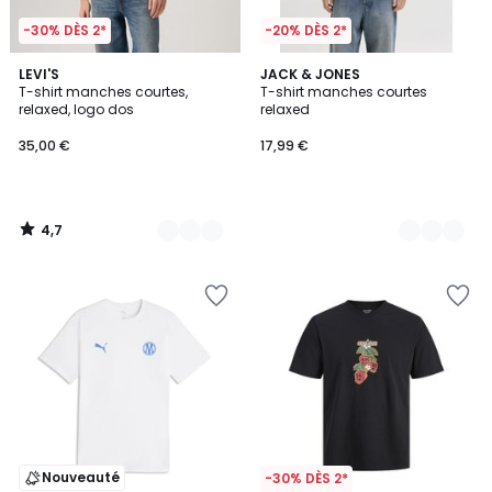
-30% DÈS 2*
-20% DÈS 2*
4,7
2
LEVI'S
3
JACK & JONES
/ 5
T-shirt manches courtes,
T-shirt manches courtes
Couleurs
Couleurs
relaxed, logo dos
relaxed
35,00 €
17,99 €
4,7
/
5
Nouveauté
-30% DÈS 2*