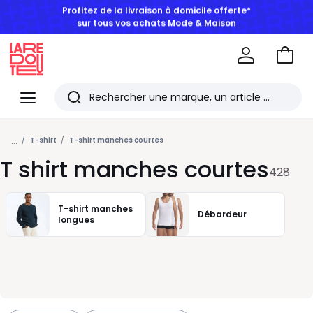
BONS PLANS | Jusqu'à -50% dès 2 articles*
Aller
au
La
panie
Redoute
Menu
Rechercher
Les
...
derniers
T-shirt
T-shirt manches courtes
T shirt manches courtes
articles
428
consultés
T-shirt manches
Débardeur
longues