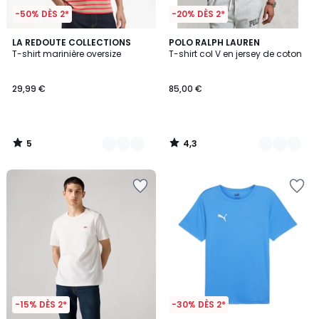
-50% DÈS 2*
-20% DÈS 2*
5
4,3
2
LA REDOUTE COLLECTIONS
4
POLO RALPH LAUREN
/
/ 5
T-shirt marinière oversize
T-shirt col V en jersey de coton
Couleurs
Couleurs
5
29,99 €
85,00 €
5
4,3
/
/
5
5
-15% DÈS 2*
-30% DÈS 2*