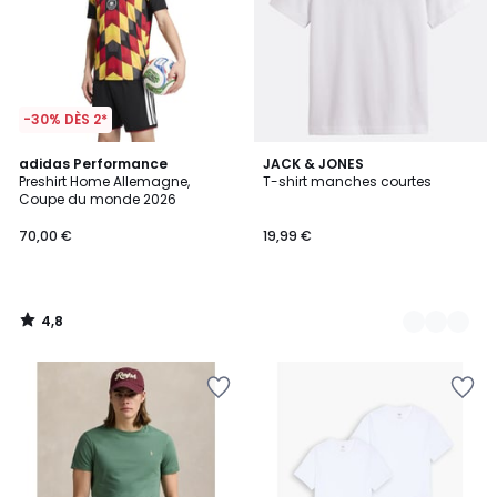
-30% DÈS 2*
4,8
adidas Performance
2
JACK & JONES
/ 5
Preshirt Home Allemagne,
T-shirt manches courtes
Couleurs
Coupe du monde 2026
70,00 €
19,99 €
4,8
/
5