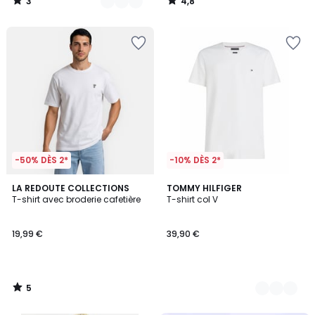
3
4,8
/
/
5
5
-50% DÈS 2*
-10% DÈS 2*
5
LA REDOUTE COLLECTIONS
3
TOMMY HILFIGER
/
T-shirt avec broderie cafetière
T-shirt col V
Couleurs
5
19,99 €
39,90 €
5
/
5