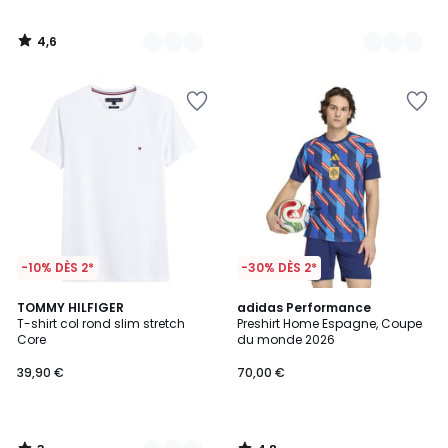
4,6
/
5
-10% DÈS 2*
-30% DÈS 2*
3
4,8
3
TOMMY HILFIGER
adidas Performance
/
/ 5
T-shirt col rond slim stretch
Preshirt Home Espagne, Coupe
Couleurs
5
Core
du monde 2026
39,90 €
70,00 €