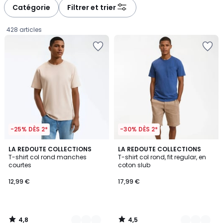
Catégorie
Filtrer et trier
428 articles
-25% DÈS 2*
-30% DÈS 2*
4,8
4,5
10
LA REDOUTE COLLECTIONS
2
LA REDOUTE COLLECTIONS
/ 5
/ 5
T-shirt col rond manches
T-shirt col rond, fit regular, en
Couleurs
Couleurs
courtes
coton slub
12,99
12,99 €
17,99 €
€.
4,8
4,5