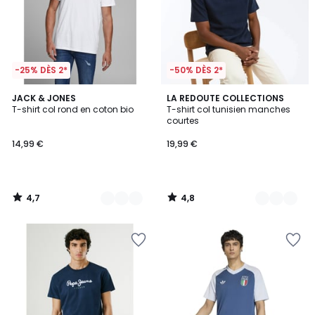
-25% DÈS 2*
-50% DÈS 2*
4,7
4,8
4
JACK & JONES
2
LA REDOUTE COLLECTIONS
/ 5
/ 5
T-shirt col rond en coton bio
T-shirt col tunisien manches
Couleurs
Couleurs
courtes
14,99 €
19,99 €
4,7
4,8
/
/
5
5