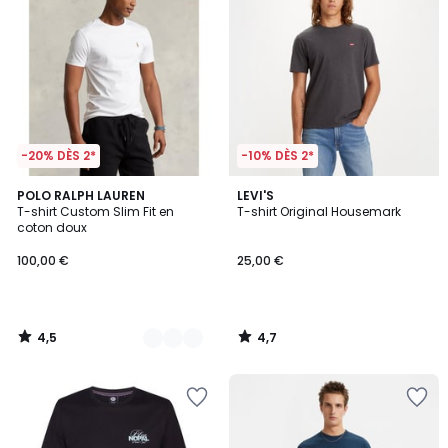
-20% DÈS 2*
-10% DÈS 2*
4,5
4,7
6
POLO RALPH LAUREN
LEVI'S
/ 5
/ 5
T-shirt Custom Slim Fit en
T-shirt Original Housemark
Couleurs
coton doux
100,00 €
25,00 €
4,5
4,7
/
/
5
5