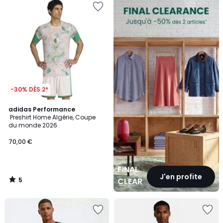
CLEARANCE
-30% DÈS 2*
5
adidas Performance
/
Preshirt Home Algérie, Coupe
5
du monde 2026
70,00 €
FINAL
J'en profite
5
CLEARANCE
/
5