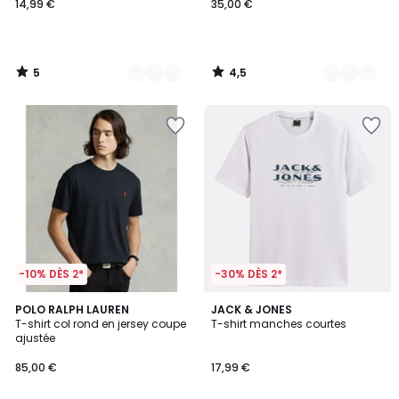
14,99 €
35,00 €
5
4,5
/
/
5
5
-10% DÈS 2*
-30% DÈS 2*
4,6
4
POLO RALPH LAUREN
3
JACK & JONES
/ 5
T-shirt col rond en jersey coupe
T-shirt manches courtes
Couleurs
Couleurs
ajustée
85,00 €
17,99 €