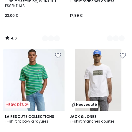
/ 5
T-shirt de training, WORKOUT
T-shirt manches courtes
Couleurs
Couleurs
ESSENTIALS
23,00 €
17,99 €
4,6
/
5
Nouveauté
-50% DÈS 2*
LA REDOUTE COLLECTIONS
2
JACK & JONES
T-shirt fit boxy à rayures
T-shirt manches courtes
Couleurs