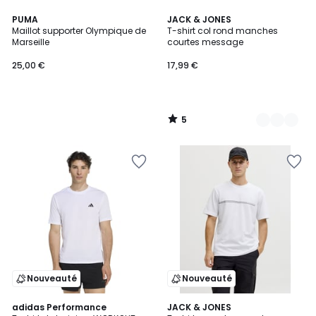
5
PUMA
3
JACK & JONES
/
Maillot supporter Olympique de
T-shirt col rond manches
Couleurs
5
Marseille
courtes message
25,00 €
17,99 €
5
/
5
Nouveauté
Nouveauté
4,6
3
adidas Performance
3
JACK & JONES