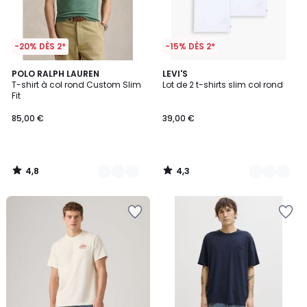
-20% DÈS 2*
-15% DÈS 2*
4,8
4,3
12
POLO RALPH LAUREN
4
LEVI'S
/ 5
/ 5
T-shirt à col rond Custom Slim
Lot de 2 t-shirts slim col rond
Couleurs
Couleurs
Fit
85,00 €
39,00 €
4,8
4,3
/
/
5
5