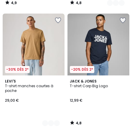
4,9
4,8
/
/
5
5
-30% DÈS 2*
-20% DÈS 2*
4,8
2
LEVI'S
JACK & JONES
/ 5
T-shirt manches courtes à
T-shirt Corp Big Logo
Couleurs
poche
29,00 €
12,99 €
4,8
/
5