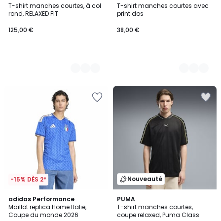
T-shirt manches courtes, à col
T-shirt manches courtes avec
Couleurs
Couleurs
rond, RELAXED FIT
print dos
125,00 €
38,00 €
Nouveauté
-15% DÈS 2*
4,9
adidas Performance
PUMA
/ 5
Maillot replica Home Italie,
T-shirt manches courtes,
Coupe du monde 2026
coupe relaxed, Puma Class