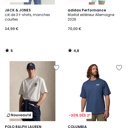
5
4,8
JACK & JONES
adidas Performance
/
/ 5
Lot de 3 t-shirts, manches
Maillot extérieur Allemagne
5
courtes
2026
34,99 €
70,00 €
5
4,8
/
/
5
5
Nouveauté
-30% DÈS 2*
2
POLO RALPH LAUREN
2
COLUMBIA