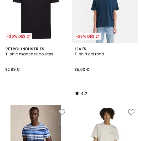
-30% DÈS 2*
-25% DÈS 2*
4,7
PETROL INDUSTRIES
LEVI'S
/ 5
T-shirt manches courtes
T-shirt col rond
32,99 €
35,00 €
4,7
/
5