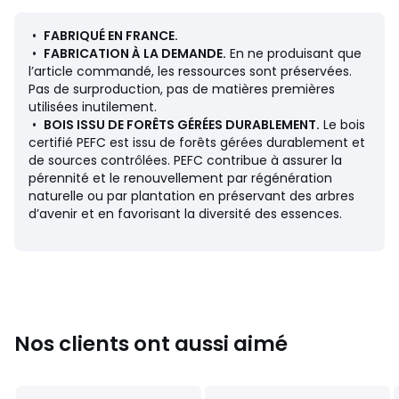
Description
• Revêtement velours de lin : 80% polyester, 20% lin. 435
•
FABRIQUÉ EN FRANCE.
g/m2
•
FABRICATION À LA DEMANDE.
En ne produisant que
• Échantillons de tissus disponibles sur le site, tapez
l’article commandé, les ressources sont préservées.
"Échantillons Rosebury" dans le moteur de recherche
Pas de surproduction, pas de matières premières
• Structure en bois PEFC : Panneaux de particules et de
utilisées inutilement.
fibres et pin massif
•
BOIS ISSU DE FORÊTS GÉRÉES DURABLEMENT.
Le bois
• Pieds (montés) : polypropylène noir. Diamètre 5 cm,
certifié PEFC est issu de forêts gérées durablement et
hauteur 3 cm.
de sources contrôlées. PEFC contribue à assurer la
pérennité et le renouvellement par régénération
Garnissage
naturelle ou par plantation en préservant des arbres
• Assise : mousse polyuréthane HR 35kg/m3 Bultex
d’avenir et en favorisant la diversité des essences.
• Structure : mousse polyéther 16 kg/m3 épaisseur 10 mm.
Pourtour en mousse polyéther 28 kg/m3 et ouate
polyester 240g/m2
Entretien
• Non déhoussable
Nos clients ont aussi aimé
Qualité
• Garantie commerciale La Redoute 5 ans : structure
• Garantie légale 2 ans : revêtement et mousse