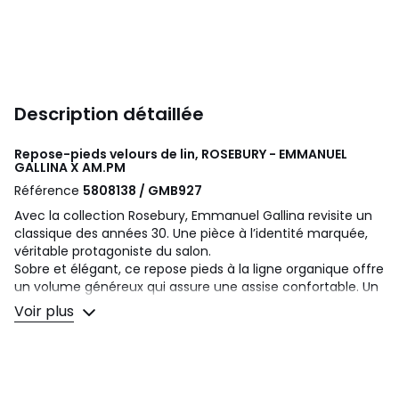
Description détaillée
Repose-pieds velours de lin, ROSEBURY - EMMANUEL
GALLINA X AM.PM
Référence
5808138 / GMB927
Avec la collection Rosebury, Emmanuel Gallina revisite un
classique des années 30. Une pièce à l’identité marquée,
véritable protagoniste du salon.
Sobre et élégant, ce repose pieds à la ligne organique offre
un volume généreux qui assure une assise confortable. Un
design par Emmanuel Gallina, en exclusivité pour AM.PM.
Voir plus
Fabriqué en France.
Confort d’assise :
accueil ferme, soutien ferme
Assise :
hauteur standard