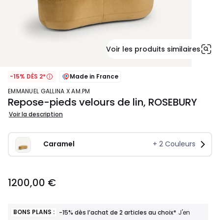
Voir les produits similaires
-15% DÈS 2*
Made in France
EMMANUEL GALLINA X AM.PM
Repose-pieds velours de lin, ROSEBURY
Voir la description
Caramel
+
2
Couleurs
1200,00
1200,00 €
€.
BONS PLANS :
-15% dès l’achat de 2 articles au choix*
J'en