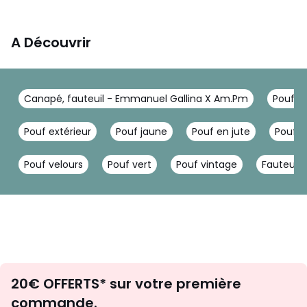
A Découvrir
Canapé, fauteuil - Emmanuel Gallina X Am.Pm
Pouf, 
Pouf extérieur
Pouf jaune
Pouf en jute
Pouf o
Pouf velours
Pouf vert
Pouf vintage
Fauteuil
Envie
20€ OFFERTS* sur votre première
d'inspirations
commande.