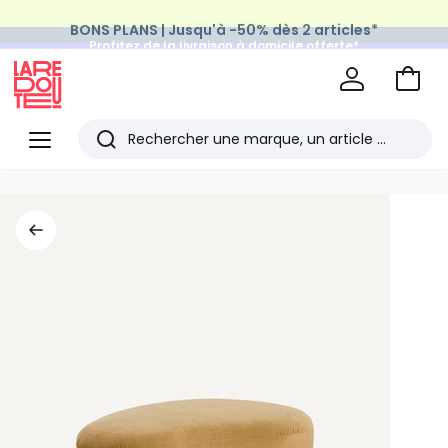
BONS PLANS | Jusqu'à -50% dès 2 articles*
Profitez de la livraison à domicile offerte*
sur tous vos achats Mode & Maison
Aller
au
La
panie
Redoute
Menu
Rechercher
Les
derniers
articles
consultés