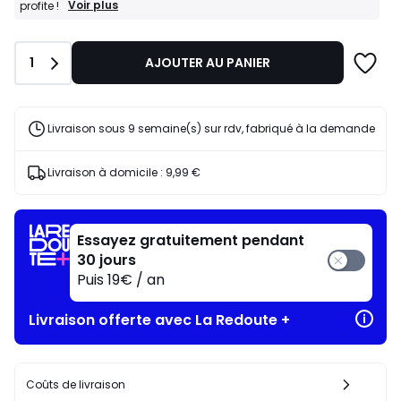
BONS
Voir plus
profite !
PLANS
:
-15%
Quantité
1
AJOUTER AU PANIER
dès
l’achat
de
2
articles
Livraison sous 9 semaine(s) sur rdv, fabriqué à la demande
au
choix*
J'en
Livraison à domicile :
9,99 €
profite
!
Essayez gratuitement pendant
30 jours
Puis 19€ / an
Livraison offerte avec La Redoute +
Coûts de livraison