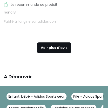
Je recommande ce produit
nona18
Publié à l'origine sur adidas.com
Voir plus d'avis
A Découvrir
Enfant, bébé - Adidas Sportswear
Fille - Adidas Sports
Tongs Havaianas fille
Sandales bleues marines
Bas