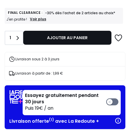
FINAL CLEARANCE :
-30% dès l’achat de 2 articles au choix*
FINAL
Voir plus
J'en profite !
CLEARANCE
:
-30%
Quantité
1
AJOUTER AU PANIER
dès
l’achat
de
2
articles
Livraison sous 2 à 3 jours
au
choix*
J'en
Livraison à partir de :
1,99 €
profite
!
Essayez gratuitement pendant
30 jours
Puis 19€ / an
(1)
Livraison offerte
avec La Redoute +