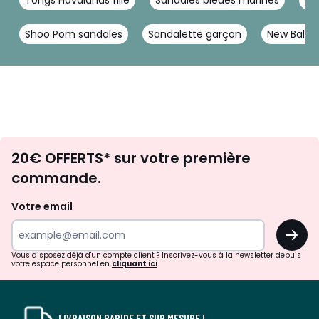
Shoo Pom sandales
Sandalette garçon
New Balanc
Envie
20€ OFFERTS* sur votre première
d'inspirations
commande.
et
de
Votre email
surprises?
OK
!
Vous disposez déjà d'un compte client ? Inscrivez-vous à la newsletter depuis
votre espace personnel en
cliquant ici
LIVRAISON RAPIDE ET SUR MESURE !