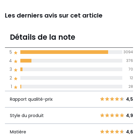
Les derniers avis sur cet article
4,8
Détails de la note
3580 avis
de moyenne
5
3094
obtenue sur
4
376
l'ensemble des
pays
3
70
2
12
Avis 100% certifiés,
1
28
La Redoute s'engage
Rapport
5
3094
4,5
Rapport qualité-prix
4,5
qualité-prix
4
376
3
70
Style du produit
4,9
Style du
4,9
2
12
produit
1
28
Matière
4,6