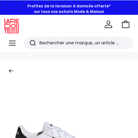
Profitez de la livraison à domicile offerte*
sur tous vos achats Mode & Maison
Aller
au
La
panie
Redoute
Menu
Rechercher
Les
derniers
articles
consultés