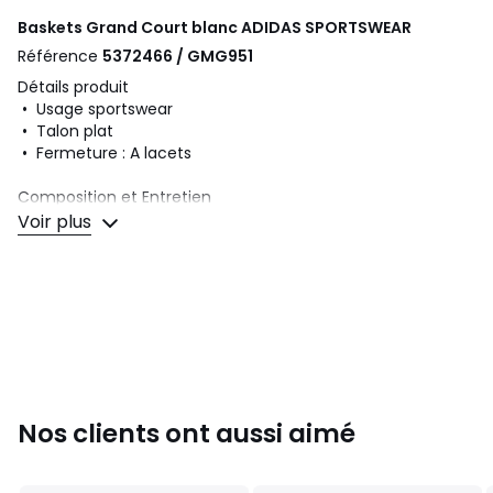
Baskets Grand Court blanc
ADIDAS SPORTSWEAR
Référence
5372466 / GMG951
Détails produit
• Usage sportswear
• Talon plat
• Fermeture : A lacets
Composition et Entretien
• Dessus/Tige : 100% synthétique
Voir plus
• Doublure : 100% textile
• Semelle intérieure : 100% textile
• Semelle extérieure : 100% caoutchouc
Couleurs
Blanc
Tailles
28, 28 1/2, 29, 30, 31, 32, 33, 34, 35, 35 1/2, 36, 37
1/3, 38, 39 1/3, 40
Nos clients ont aussi aimé