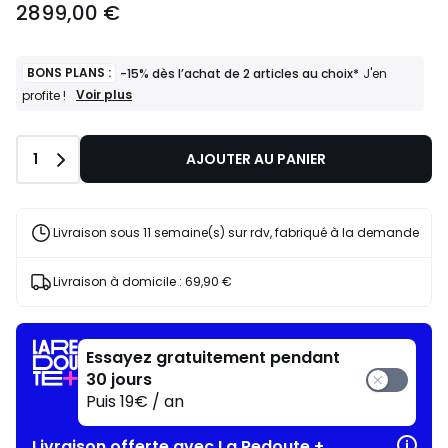
2899,00 €
BONS PLANS :
-15% dès l’achat de 2 articles au choix*
J'en
BONS
Voir plus
profite !
PLANS
:
-15%
Quantité
1
AJOUTER AU PANIER
dès
l’achat
de
2
articles
Livraison sous 11 semaine(s) sur rdv, fabriqué à la demande
au
choix*
J'en
Livraison à domicile :
69,90 €
profite
!
Essayez gratuitement pendant
30 jours
Puis 19€ / an
Livraison offerte avec La Redoute +