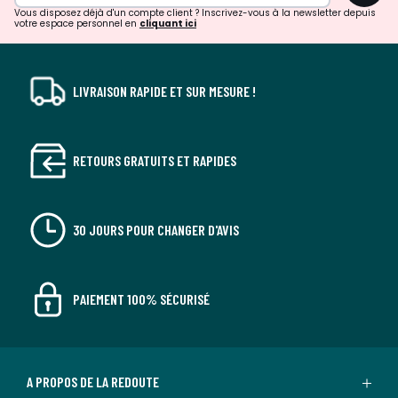
• Méridienne : L107 x H74 x P192 cm. 63,3 kg
Vous disposez déjà d'un compte client ? Inscrivez-vous à la newsletter depuis
votre espace personnel en
cliquant ici
Couleurs
Bleu Céladon, Capuccino, Ecru
Tailles
angle gauche
LIVRAISON RAPIDE ET SUR MESURE !
Téléchargements
Plan(s) de montage
RETOURS GRATUITS ET RAPIDES
30 JOURS POUR CHANGER D'AVIS
PAIEMENT 100% SÉCURISÉ
A PROPOS DE LA REDOUTE