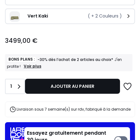
Vert Kaki
( +
2
Couleurs )
3499,00
3499,00 €
€.
BONS PLANS :
-30% dès l’achat de 2 articles au choix*
J'en
BONS
Voir plus
profite !
PLANS
:
-30%
Quantité
1
AJOUTER AU PANIER
dès
l’achat
de
2
articles
Livraison sous 7 semaine(s) sur rdv, fabriqué à la demande
au
choix*
J'en
profite
Essayez gratuitement pendant
!
30 jours