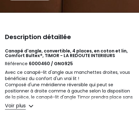
Description détaillée
Canapé d'angle, convertible, 4 places, en coton et lin,
Comfort Bultex®, TIMOR - LA REDOUTE INTERIEURS
Référence
6000460 / GNG925
Avec ce canapé-lit d'angle aux manchettes droites, vous
bénéficiez du confort d'un vrai lit !
Composé d'une méridienne réversible qui peut se
positionner à droite comme à gauche selon la disposition
de la pièce, le canapé-lit d'angle Timor prendra place sans
complexe dans le salon ou dans la chambre et vous offrira
Voir plus
des nuits d'un grand confort.
Grâce au système couchage express, le canapé-lit d'angle
se déplie en un clin d'œil (à l'aide d'une petite poignée
derrière les coussins de dossier), sans effort et sans
enlever les coussins.