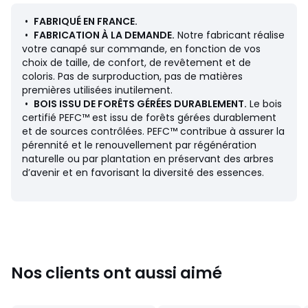
Fabriqué en France.
•
FABRIQUÉ EN FRANCE.
Confort d'assise :
équilibré
•
FABRICATION À LA DEMANDE.
Notre fabricant réalise
Confort de dossier :
équilibré
votre canapé sur commande, en fonction de vos
choix de taille, de confort, de revêtement et de
Dimensions
coloris. Pas de surproduction, pas de matières
• Longueur : 265 cm
premières utilisées inutilement.
• Hauteur : 85 cm
•
BOIS ISSU DE FORÊTS GÉRÉES DURABLEMENT.
Le bois
• Profondeur : 98/160 cm, couchage ouvert : 228 cm
certifié PEFC™ est issu de forêts gérées durablement
• Assise manchot : L160 x H43 x P65 cm
et de sources contrôlées. PEFC™ contribue à assurer la
• Assise méridienne : L93 x H43 x P120 cm
pérennité et le renouvellement par régénération
• Couchage : largeur 140 x Longueur 195 cm, épaisseur 14
naturelle ou par plantation en préservant des arbres
cm
d’avenir et en favorisant la diversité des essences.
Description
• Revêtement : 63% coton, 37% lin. 380 g/m²
• Échantillons de tissus disponibles sur le site, tapez
"Échantillons Timor" dans le moteur de recherche
• Manchettes droites
• Structure autoporteuse en acier laqué époxy, structure
Nos clients ont aussi aimé
des éléments rapportés en panneaux de fibres, panneaux
de particules et renforts en hêtre massif.