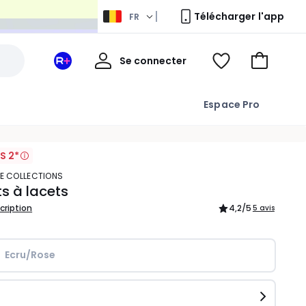
Télécharger l'app
FR
Mon
Se connecter
Mon
Voir
Aller
compte
espace
ma
au
La
wishlist
panier
Espace Pro
Redoute
+
S 2*
TE COLLECTIONS
s à lacets
scription
4,2
/5
5 avis
Ecru/Rose