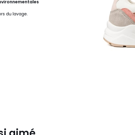
 environnementales
e
ors du lavage.
si aimé