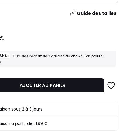
ité
Guide des tailles
 €
ANS :
-30% dès l’achat de 2 articles au choix*
J'en profite !
s
AJOUTER AU PANIER
raison sous 2 à 3 jours
raison à partir de :
1,99 €