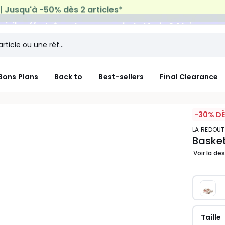
micile offerte*
sur tous vos achats Mode & Maison
Bons Plans
Back to
Best-sellers
Final Clearance
-30% DÈ
LA REDOU
Basket
Voir la de
Taille