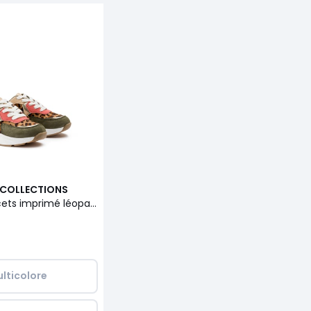
 COLLECTIONS
Baskets à lacets imprimé léopard
lticolore