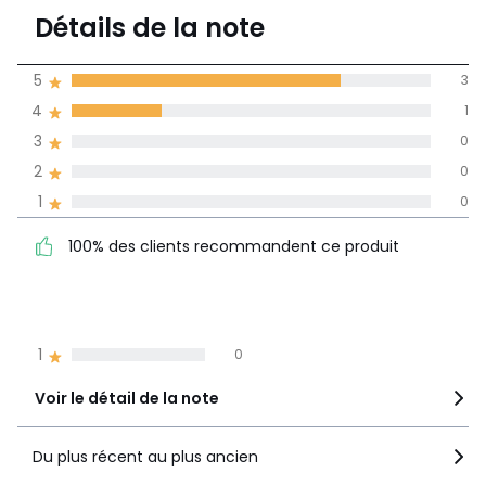
4,8
Détails de la note
4 avis
de moyenne
5
3
obtenue sur
4
1
l'ensemble des
pays
3
0
2
0
Avis 100% certifiés,
1
0
La Redoute s'engage
100% des clients
5
3
100% des clients recommandent ce produit
recommandent ce produit
4
1
3
0
2
0
1
0
Voir le détail de la note
Du plus récent au plus ancien