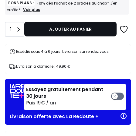
notre
BONS PLANS :
-10% dès l’achat de 2 articles au choix*
J'en
programme
BONS
Voir plus
profite !
PLANS
pour
:
payer
-10%
à
Quantité
1
AJOUTER AU PANIER
dès
la
l’achat
place
de
1615,00
2
articles
€.
Expédié sous 4 à 6 jours. Livraison sur rendez vous
au
choix*
J'en
Livraison à domicile :
49,90 €
profite
!
Essayez gratuitement pendant
30 jours
Puis 19€ / an
Livraison offerte avec La Redoute +