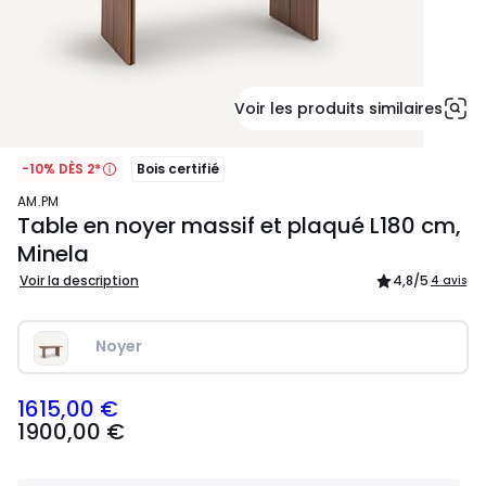
Voir les produits similaires
-10% DÈS 2*
Bois certifié
AM.PM
Table en noyer massif et plaqué L180 cm,
Minela
Voir la description
4,8
/5
4 avis
Noyer
1615,00 €
1900,00
1900,00 €
€
souscrivez
à