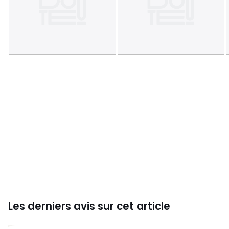
Livraison
Ce produit est vendu pieds à monter. Il sera livré chez vous
sur rendez-vous. Attention ! Veuillez vérifier que les
ouvertures (portes, escaliers, ascenseurs) permettront le
passage du colis lors de la livraison.
Dimensions et poids des colis
2 colis
• L190 x H20 x P101 cm, 40,5 kg • L85 x H35 x P41 cm, 31,5 kg
Couleurs
Noyer
Tailles
6 personnes
Les derniers avis sur cet article