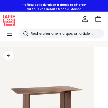
Profitez de la livraison à domicile offerte*
sur tous vos achats Mode & Maison
Aller
au
La
panie
Redoute
Menu
Rechercher
Les
derniers
articles
consultés