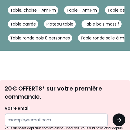
Table, chaise - Am.Pm
Table - Am.Pm
Table de c
Table carrée
Plateau table
Table bois massif
Table ronde bois 8 personnes
Table ronde salle à man
Envie
20€ OFFERTS* sur votre première
d'inspirations
commande.
et
de
Votre email
surprises?
OK
!
Vous disposez déjà d'un compte client ? Inscrivez-vous à la newsletter depuis