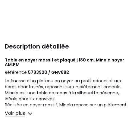
Description détaillée
Table en noyer massif et plaqué L180 cm, Minela noyer
AM.PM
Référence
5783920 / GNV882
La finesse d’un plateau en noyer au profil adouci et aux
bords chanfreinés, reposant sur un piètement cannelé.
Minela est une table de repas à la silhouette aérienne,
idéale pour six convives.
Réalisée en noyer massif, Minela repose sur un piètement
métallique en vantaux, recouvert de fines lattes du même
Voir plus
bois. Une exclusivité signée AMPM.
Description
• Plateau en noyer massif certifié FSC®, bords chanfreinés