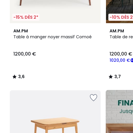
-15% DÈS 2*
-10% DÈS 2
3,6
3,7
AM.PM
AM.PM
/ 5
/ 5
Table à manger noyer massif Comoé
Table de r
1200,00
1200,00 €
1200,00 €
€.
1020,00 €
3,6
3,7
/
/
5
5
FINAL
CLEARANCE