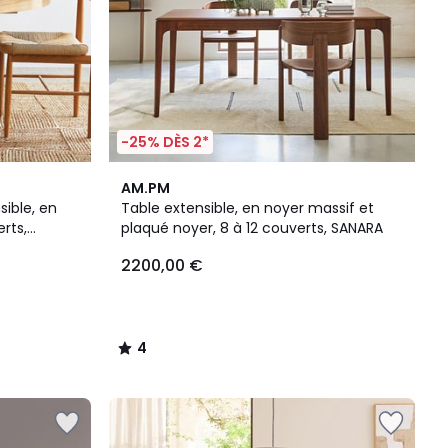
-25% DÈS 2*
4
AM.PM
/
ible, en
Table extensible, en noyer massif et
5
rts,
plaqué noyer, 8 à 12 couverts, SANARA
2200,00 €
4
/
5