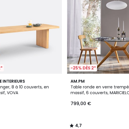
2*
-25% DÈS 2*
4,7
E INTERIEURS
AM.PM
/ 5
ger, 8 à 10 couverts, en
Table ronde en verre tremp
if, VOVA
massif, 6 couverts, MARICIEL
799,00 €
4,7
/