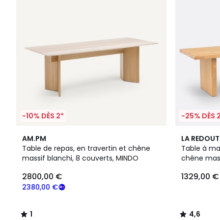
-10% DÈS 2*
-25% DÈS 
1
4,6
AM.PM
LA REDOUT
/
/ 5
Table de repas, en travertin et chêne
Table à man
5
massif blanchi, 8 couverts, MINDO
chêne mass
2800,00 €
1329,00 €
2380,00 €
1
4,6
/
/