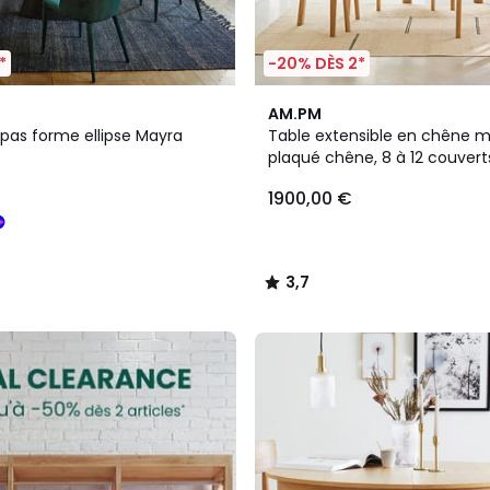
*
-20% DÈS 2*
3,7
AM.PM
/ 5
epas forme ellipse Mayra
Table extensible en chêne m
plaqué chêne, 8 à 12 couvert
1900,00 €
3,7
/
5