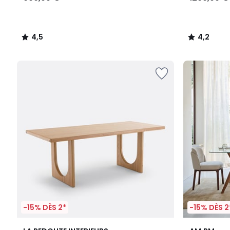
4,5
4,2
/
/
5
5
-15% DÈS 2*
-15% DÈS 2