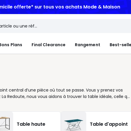
micile offerte*
sur tous vos achats Mode & Maison
Bons Plans
Final Clearance
Rangement
Best-sell
point central d’une pièce où tout se passe. Vous y prenez vos
La Redoute, nous vous aidons à trouver la table idéale, celle qui
ande, ronde ou rectangulaire, chaque table répond à un besoin
e proches ? Choisissez un modèle pratique, avec un plateau
sément. Le bois massif, comme le chêne, apporte une touche
eur contemporain qu’avec une salle à manger plus classique. Si
Table haute
Table d'appoint
fre un style épuré et facile à associer. Parce qu’une bonne