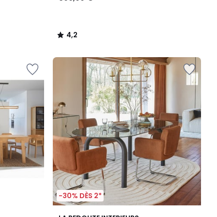
4,2
/
5
-30% DÈS 2*