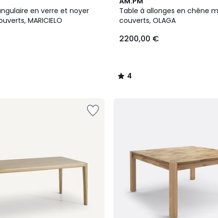
4
AM.PM
/
ngulaire en verre et noyer
Table à allonges en chêne ma
5
ouverts, MARICIELO
couverts, OLAGA
2200,00 €
4
/
5