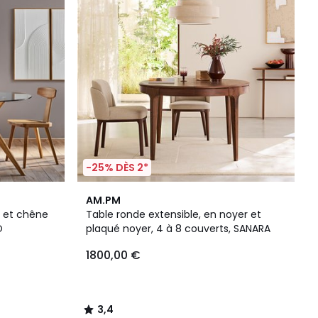
-25% DÈS 2*
3,4
AM.PM
/ 5
é et chêne
Table ronde extensible, en noyer et
O
plaqué noyer, 4 à 8 couverts, SANARA
1800,00 €
3,4
/