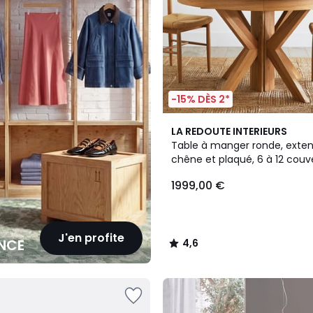
-15% DÈS 2*
4,6
LA REDOUTE INTERIEURS
/ 5
Table à manger ronde, extens
chêne et plaqué, 6 à 12 couve
GOSLING
1999,00 €
J'en profite
NCE
4,6
/
5