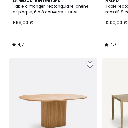
4,7
4,7
LA REDOUTE INTERIEURS
AM.PM
/ 5
/ 5
Table à manger, rectangulaire, chêne
Table recta
et plaqué, 6 à 8 couverts, DOUVE
massif, 8 c
699,00 €
1200,00 €
4,7
4,7
/
/
5
5