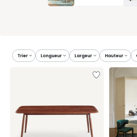
table se choisit avec soin, nous vous proposons différents produ
votre image, tout simplement.
Trier
longueur
largeur
hauteur