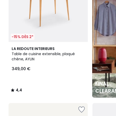
-15% DÈS 2*
4,4
LA REDOUTE INTERIEURS
/ 5
Table de cuisine extensible, plaqué
chêne, AYLIN
349,00 €
FINAL
CLEARA
4,4
/
5