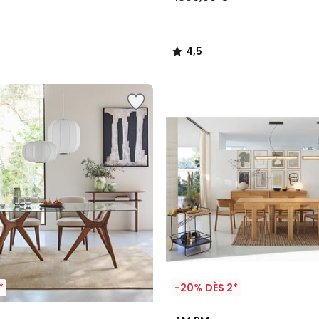
4,5
/
5
*
-20% DÈS 2*