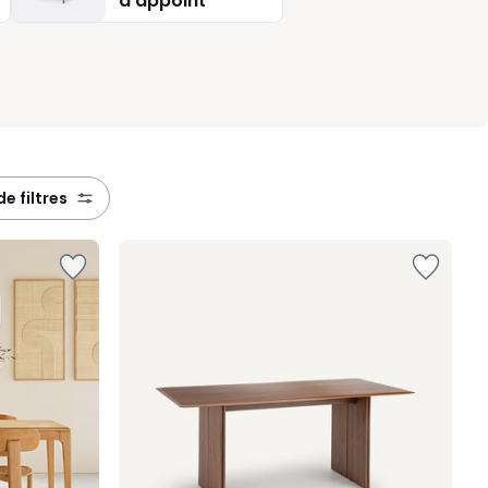
d'appoint
à
 de filtres