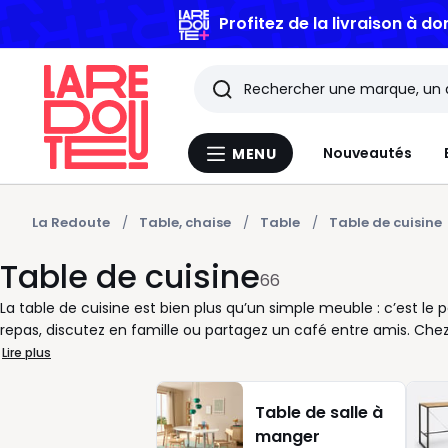
Profitez de la livraison à do
Rechercher
Les
Nouveautés
MENU
Menu
derniers
La
Redoute
articles
La Redoute
Table, chaise
Table
Table de cuisine
Table de cuisine
consultés
66
La table de cuisine est bien plus qu’un simple meuble : c’est le 
repas, discutez en famille ou partagez un café entre amis. Chez 
s’adapte à votre espace et à votre rythme de vie. Petite ou gr
Lire plus
précis. Vous aimez cuisiner en duo ou improviser un dîner entr
facile à entretenir et des dimensions pensées pour circuler ai
Table de salle à
chaleureuse à la cuisine et s’accorde aussi bien avec un intéri
manger
vous préférez un rendu plus moderne, une table noir ou blanc of