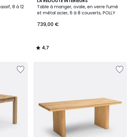
4,7
LA REDOUTE INTERIEURS
/ 5
ssif, 8 à 12
Table à manger, ovale, en verre fumé
et métal acier, 6 à 8 couverts, POLLY
739,00 €
4,7
/
5