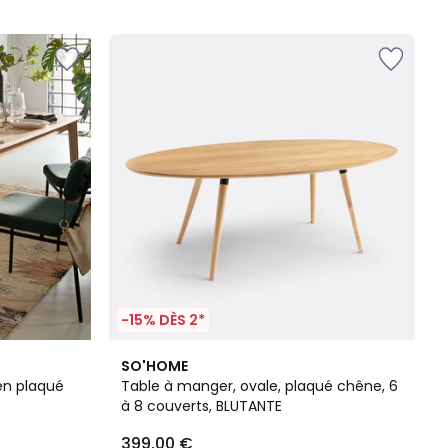
5
-15% DÈS 2*
4,2
SO'HOME
/ 5
en plaqué
Table à manger, ovale, plaqué chêne, 6
à 8 couverts, BLUTANTE
399,00 €