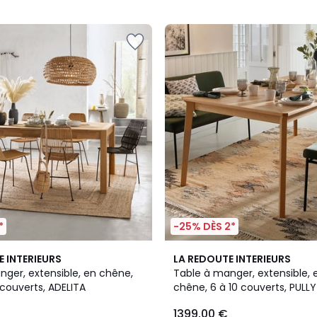
5
*
-25% DÈS 2*
4,5
E INTERIEURS
LA REDOUTE INTERIEURS
/ 5
nger, extensible, en chêne,
Table à manger, extensible, 
 couverts, ADELITA
chêne, 6 à 10 couverts, PULLY
1399,00 €