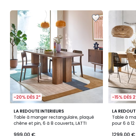
5
5
-20% DÈS 2*
-15% DÈS 2
4,5
4,2
LA REDOUTE INTERIEURS
LA REDOUT
/ 5
/ 5
Table à manger rectangulaire, plaqué
Table à ma
chêne et pin, 6 à 8 couverts, LATTI
pour 6 à 12
999,00 €
1299,00 €