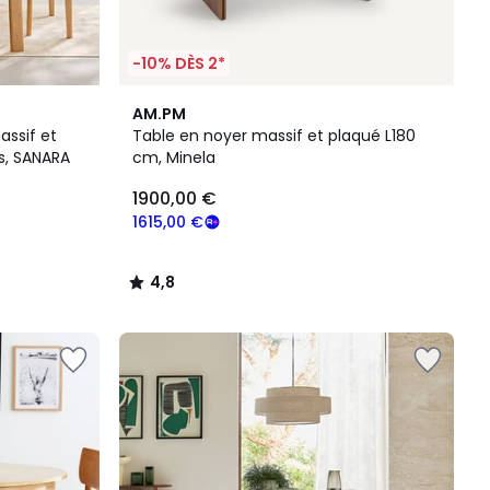
-10% DÈS 2*
4,8
AM.PM
/ 5
assif et
Table en noyer massif et plaqué L180
s, SANARA
cm, Minela
1900,00 €
1615,00 €
4,8
/
5