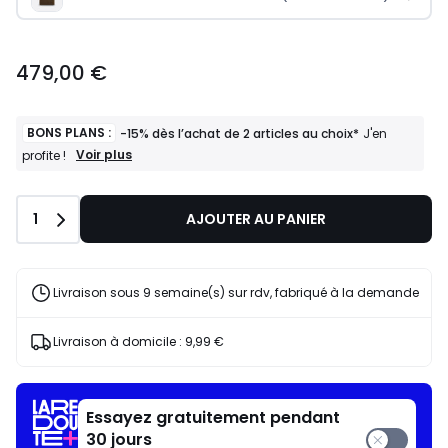
479,00 €
BONS PLANS :
-15% dès l’achat de 2 articles au choix*
J'en
BONS
Voir plus
profite !
PLANS
:
-15%
Quantité
1
AJOUTER AU PANIER
dès
l’achat
de
2
articles
Livraison sous 9 semaine(s) sur rdv, fabriqué à la demande
au
choix*
J'en
Livraison à domicile :
9,99 €
profite
!
Essayez gratuitement pendant
30 jours