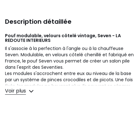
Description détaillée
Pouf modulable, velours côtelé vintage, Seven - LA
REDOUTE INTERIEURS
Il s'associe à la perfection à l'angle ou à la chauffeuse
Seven. Modulable, en velours côtelé chenillé et fabriqué en
France, le pouf Seven vous permet de créer un salon pile
dans l'esprit des Seventies.
Les modules s'accrochent entre eux au niveau de la base
par un système de pinces crocodiles et de picots. Une fois
fixés, les modules ne bougent plus. Ils peuvent se séparer
Voir plus
facilement en soulevant le module qui n'a pas la pince
crocodile pour le désolidariser des autres.
Confort d'assise :
moelleux
Description
• Revêtement : 100% polyester 540 g/m2 velours côtelé
vintage