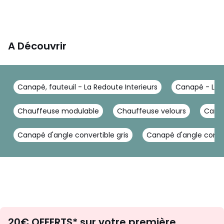
A Découvrir
Canapé, fauteuil - La Redoute Interieurs
Canapé - La R
Chauffeuse modulable
Chauffeuse velours
Canap
Canapé d'angle convertible gris
Canapé d'angle conver
Envie
20€ OFFERTS* sur votre première