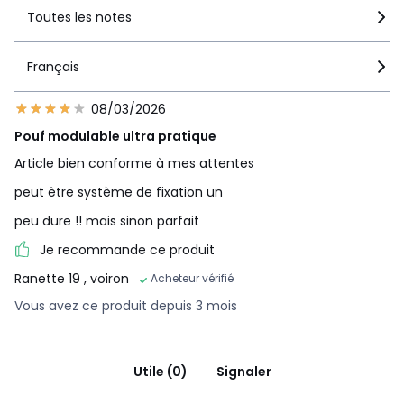
•
FABRIQUÉ EN FRANCE.
Toutes les notes
•
FABRICATION À LA DEMANDE.
En ne produisant que
l’article commandé, les ressources sont préservées. Pas de
surproduction, pas de matières premières utilisées
Français
inutilement.
•
BOIS ISSU DE FORÊTS GÉRÉES DURABLEMENT.
Le bois
08/03/2026
certifié PEFC est issu de forêts gérées durablement et de
sources contrôlées. PEFC contribue à assurer la pérennité
Pouf modulable ultra pratique
et le renouvellement par régénération naturelle ou par
Article bien conforme à mes attentes
plantation en préservant des arbres d’avenir et en
favorisant la diversité des essences.
peut être système de fixation un
peu dure !! mais sinon parfait
Dimensions et poids des colis
1 colis
Je recommande ce produit
• L92 x H39 x P76 cm, 20 kg
Ranette 19
, voiron
Acheteur vérifié
Vous avez ce produit depuis 3 mois
Couleurs
Bronze, Ecru, Vert Kaki, Terracotta
Tailles
1 place, angle réversible
Utile (0)
Signaler