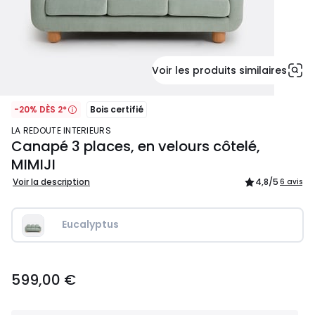
Voir les produits similaires
-20% DÈS 2*
Bois certifié
LA REDOUTE INTERIEURS
Canapé 3 places, en velours côtelé,
MIMIJI
Voir la description
4,8
/5
6 avis
Eucalyptus
599,00
599,00 €
€.