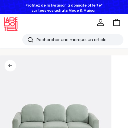
Profitez de la livraison à domicile offerte*
sur tous vos achats Mode & Maison
Aller
au
La
panie
Redoute
Menu
Rechercher
Les
derniers
articles
consultés