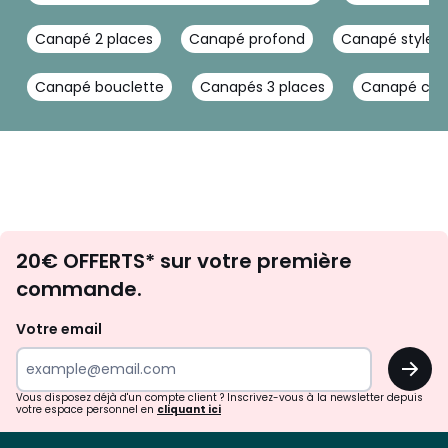
Canapé 2 places
Canapé profond
Canapé style 
Canapé bouclette
Canapés 3 places
Canapé conv
Envie
20€ OFFERTS* sur votre première
d'inspirations
commande.
et
de
Votre email
surprises?
OK
!
Vous disposez déjà d'un compte client ? Inscrivez-vous à la newsletter depuis
votre espace personnel en
cliquant ici