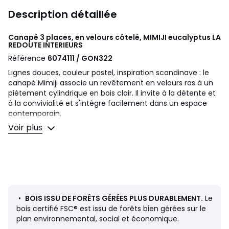
Description détaillée
Canapé 3 places, en velours côtelé, MIMIJI eucalyptus
LA
REDOUTE INTERIEURS
Référence
6074111 / GON322
Lignes douces, couleur pastel, inspiration scandinave : le
canapé Mimiji associe un revêtement en velours ras à un
piètement cylindrique en bois clair. Il invite à la détente et
à la convivialité et s'intègre facilement dans un espace
contemporain.
Une création aussi belle que confortable signée La Redoute
Voir plus
Intérieurs.
Confort d'assise
: équilibré
Confort de dossier
: équilibré
Dimensions
• Longueur : 185 cm
•
BOIS ISSU DE FORÊTS GÉRÉES PLUS DURABLEMENT.
Le
• Hauteur : 82 cm
bois certifié FSC® est issu de forêts bien gérées sur le
• Profondeur : 87 cm
plan environnemental, social et économique.
• Assise : 43 cm