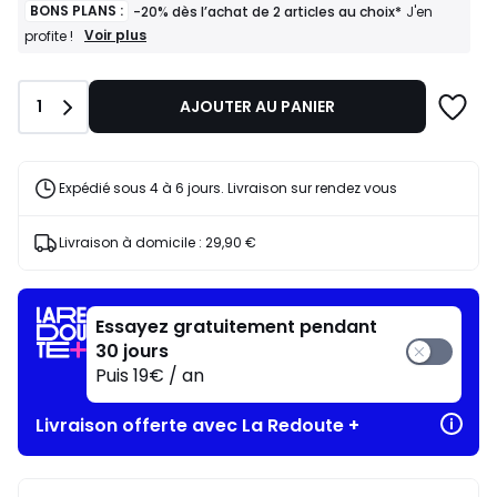
BONS PLANS :
-20% dès l’achat de 2 articles au choix*
J'en
BONS
Voir plus
profite !
PLANS
:
-20%
Quantité
1
AJOUTER AU PANIER
dès
l’achat
de
2
articles
Expédié sous 4 à 6 jours. Livraison sur rendez vous
au
choix*
J'en
Livraison à domicile :
29,90 €
profite
!
Essayez gratuitement pendant
30 jours
Puis 19€ / an
Livraison offerte avec La Redoute +