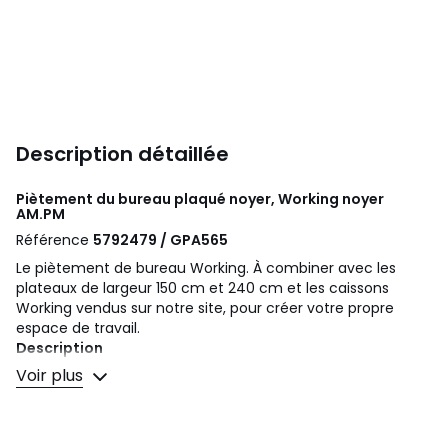
Description détaillée
Piètement du bureau plaqué noyer, Working noyer
AM.PM
Référence
5792479 / GPA565
Le piètement de bureau Working. À combiner avec les
plateaux de largeur 150 cm et 240 cm et les caissons
Working vendus sur notre site, pour créer votre propre
espace de travail.
Description
• MDF plaqué noyer, certifié FSC® finition nitrocellulosique
Voir plus
• À fixer au plateau Working de largeur 150 cm ou 240 cm
(vis fournies) vendu séparément sur notre site.
• Réversible : permet de mettre les caissons à gauche ou
à droite.