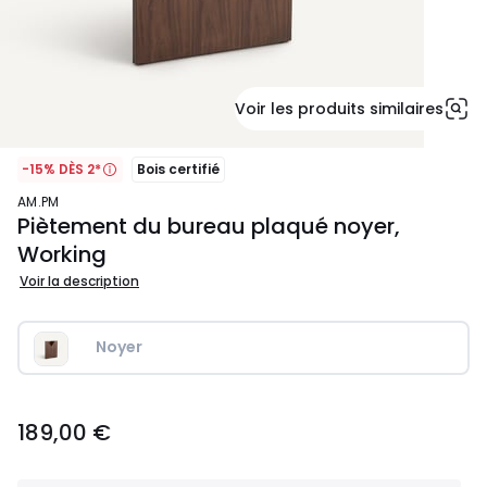
Voir les produits similaires
-15% DÈS 2*
Bois certifié
AM.PM
Piètement du bureau plaqué noyer,
Working
Voir la description
Noyer
189,00
189,00 €
€.