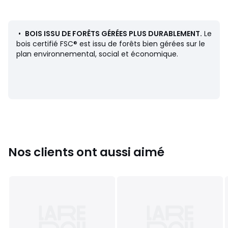
• Prêt à monter, notice jointe
Dimensions
•
BOIS ISSU DE FORÊTS GÉRÉES PLUS DURABLEMENT.
Le
Totales
bois certifié FSC® est issu de forêts bien gérées sur le
• Largeur : 64,5 cm
plan environnemental, social et économique.
• Hauteur : 74,5 cm
• Profondeur : 2,5 cm
• Ce produit est vendu prémonté.
Dimensions et poids des colis
1 colis
• L105 x H10 x P78 cm, 11 kg
Nos clients ont aussi aimé
Couleurs
Noyer
Tailles
Taille unique
Téléchargements
Plan(s) de montage