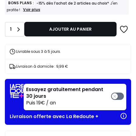
BONS PLANS :
-15% dès l’achat de 2 articles au choix*
J'en
BONS
Voir plus
profite !
PLANS
:
-15%
Quantité
1
AJOUTER AU PANIER
dès
l’achat
de
2
articles
Livrable sous 3 à 5 jours.
au
choix*
J'en
Livraison à domicile :
9,99 €
profite
!
Essayez gratuitement pendant
30 jours
Puis 19€ / an
Livraison offerte avec La Redoute +