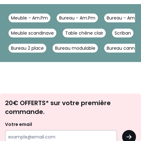
Meuble - Am.Pm
Bureau - Am.Pm
Bureau - Am.P
Meuble scandinave
Table chêne clair
Scriban
Bureau 2 place
Bureau modulable
Bureau cannag
Envie
20€ OFFERTS* sur votre première
d'inspirations
commande.
et
de
Votre email
surprises?
OK
!