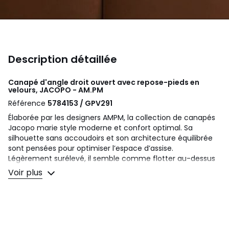
Description détaillée
Canapé d'angle droit ouvert avec repose-pieds en
velours, JACOPO - AM.PM
Référence
5784153 / GPV291
Élaborée par les designers AMPM, la collection de canapés
Jacopo marie style moderne et confort optimal. Sa
silhouette sans accoudoirs et son architecture équilibrée
sont pensées pour optimiser l’espace d’assise.
Légèrement surélevé, il semble comme flotter au-dessus
du sol, malgré son volume imposant. Un canapé
Voir plus
intemporel fabriqué en Italie.
Confort d'assise
: équilibré
Confort de dossier
: équilibré
Assise
: profonde et hauteur basse