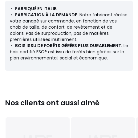
Dimensions
•
FABRIQUÉ EN ITALIE.
• Longueur : 416 cm
•
FABRICATION À LA DEMANDE.
Notre fabricant réalise
• Hauteur : 67 cm
votre canapé sur commande, en fonction de vos
• Profondeur : 152 cm
choix de taille, de confort, de revêtement et de
• Assise : L195/383 x H40 x P66/97 cm
coloris. Pas de surproduction, pas de matières
• Longueur manchot : 221 cm
premières utilisées inutilement.
• Profondeur manchot : 97 cm
•
BOIS ISSU DE FORÊTS GÉRÉES PLUS DURABLEMENT.
Le
• Poids : 116 kg
bois certifié FSC® est issu de forêts bien gérées sur le
plan environnemental, social et économique.
Description
• Revêtement : 100% polyester 335 g/m2
• Velours
• Échantillons de tissus disponibles sur le site, tapez
"Échantillons Jacopo" dans le moteur de recherche
• Finition surpiquée
• Structure : panneau de particules, multiplis, sapin massif
Nos clients ont aussi aimé
• Suspension : sangles élastiquées à haute résistance
• Pieds : hêtre vernis nitrocellulosique
• Hauteur des pieds : 8 cm
• Les deux parties de l'angle peuvent être solidarisées
grâce à un système d'accroche en alliage de zinc,
d'aluminium, de magnésium et de cuivre placé en