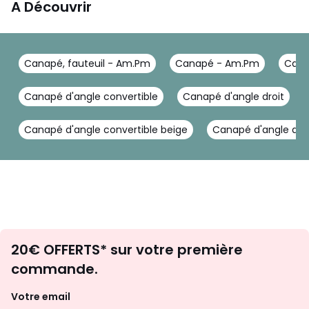
• L241 x H72 x P128 cm, 68 kg • L105 x H45 x P105 cm, 28
A Découvrir
kg • L157 x H72 x P106 cm, 45 kg
Couleurs
Beige Cendré, Caramel, Vert Lichen, Vert Tsar,
Canapé, fauteuil - Am.Pm
Canapé - Am.Pm
Cana
Bronze, Bleu Nuit, Bleu Paon, Café Grillé, Ficelle, Grenat,
Bleu de sarcelle, Vert de verone, Prune, Tilleul, Vert Cèdre
Canapé d'angle convertible
Canapé d'angle droit
Tailles
angle droit, angle gauche
Canapé d'angle convertible beige
Canapé d'angle dé
Envie
20€ OFFERTS* sur votre première
d'inspirations
commande.
et
de
Votre email