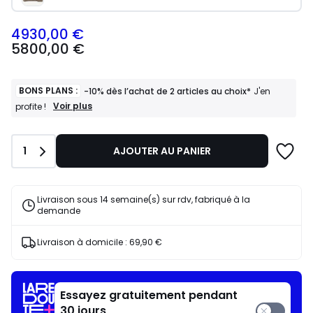
4930,00 €
5800,00
5800,00 €
€
souscrivez
à
notre
BONS PLANS :
-10% dès l’achat de 2 articles au choix*
J'en
programme
BONS
Voir plus
profite !
PLANS
pour
:
payer
-10%
à
Quantité
1
AJOUTER AU PANIER
dès
la
l’achat
place
de
4930,00
2
Livraison sous 14 semaine(s) sur rdv, fabriqué à la
articles
€.
demande
au
choix*
J'en
Livraison à domicile :
69,90 €
profite
!
Essayez gratuitement pendant
30 jours