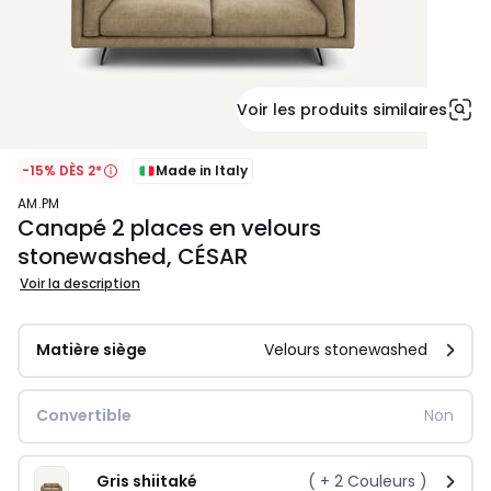
Voir les produits similaires
-15% DÈS 2*
Made in Italy
AM.PM
Canapé 2 places en velours
stonewashed, CÉSAR
Voir la description
Matière siège
Velours stonewashed
Convertible
Non
Gris shiitaké
( +
2
Couleurs )