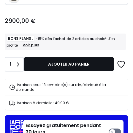
2900,00
2900,00 €
€.
BONS PLANS :
-15% dès l’achat de 2 articles au choix*
J'en
BONS
Voir plus
profite !
PLANS
:
-15%
Quantité
1
AJOUTER AU PANIER
dès
l’achat
de
2
Livraison sous 13 semaine(s) sur rdv, fabriqué à la
articles
demande
au
choix*
J'en
Livraison à domicile :
49,90 €
profite
!
Essayez gratuitement pendant
30 jours