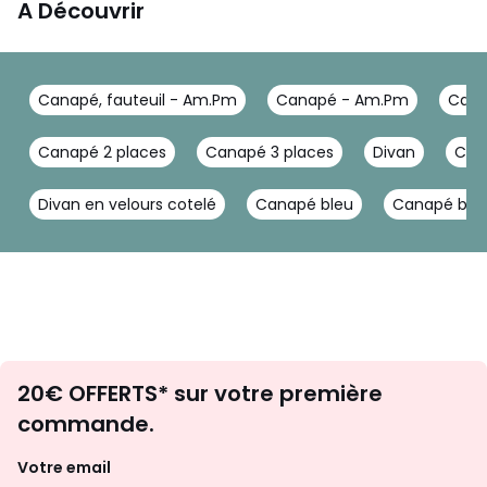
A Découvrir
Dimensions et poids des colis
1 colis
• L197 x H82 x P101 cm, 78 kg
Canapé, fauteuil - Am.Pm
Canapé - Am.Pm
Cana
Couleurs
Gris shiitaké, Ficelle, Vert Amande
Canapé 2 places
Canapé 3 places
Divan
Can
Tailles
2 places
Divan en velours cotelé
Canapé bleu
Canapé ble
Envie
20€ OFFERTS* sur votre première
d'inspirations
commande.
et
de
Votre email