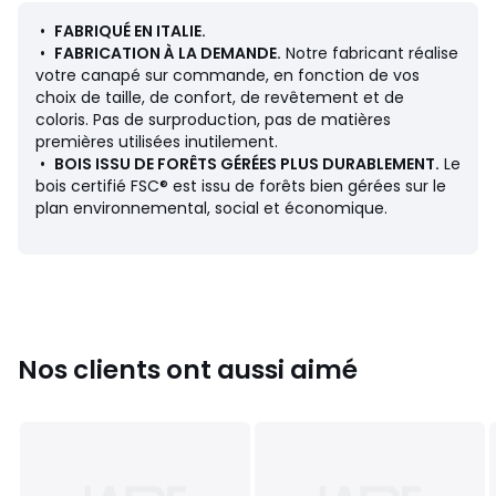
Dimensions
•
FABRIQUÉ EN ITALIE.
• Longueur : 188 cm
•
FABRICATION À LA DEMANDE.
Notre fabricant réalise
• Hauteur : 82 cm
votre canapé sur commande, en fonction de vos
• Profondeur : 99 cm
choix de taille, de confort, de revêtement et de
• Assise : L135 x H45 x P60 cm
coloris. Pas de surproduction, pas de matières
• Poids : 68 kg
premières utilisées inutilement.
•
BOIS ISSU DE FORÊTS GÉRÉES PLUS DURABLEMENT.
Le
Description
bois certifié FSC® est issu de forêts bien gérées sur le
• Revêtement : 100% polyester 428 g/m2, velours
plan environnemental, social et économique.
stonewashed
• Finition surpiquée
• Échantillons de tissus disponibles sur le site, tapez
"Échantillons César" dans le moteur de recherche
• Structure : panneau de particules, multiplis, sapin massif
• Suspension : sangles élastiquées à haute résistance
• Pieds : métal epoxy, acier, finition canon de fusil, forme
Nos clients ont aussi aimé
traineau
• Hauteur des pieds : 14,5 cm
Garnissage
• Assise (2 coussins) : mousse polyuréthane 35 kg/m³ et
23 kg/m³ et percale garnie de plumes d'oie et fibres