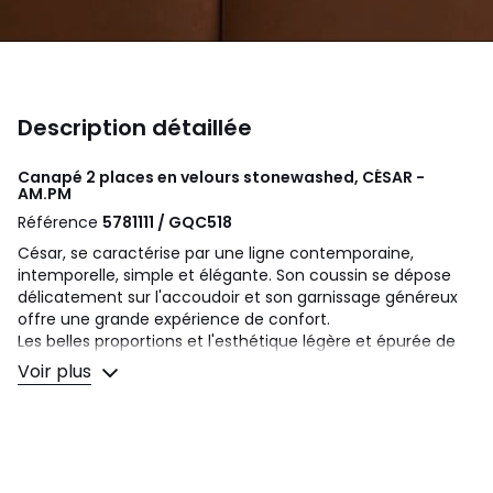
Description détaillée
Canapé 2 places en velours stonewashed, CÉSAR -
AM.PM
Référence
5781111 / GQC518
César, se caractérise par une ligne contemporaine,
intemporelle, simple et élégante. Son coussin se dépose
délicatement sur l'accoudoir et son garnissage généreux
offre une grande expérience de confort.
Les belles proportions et l'esthétique légère et épurée de
ce canapé sont soulignées par deux pieds transversaux qui
Voir plus
lui donnent l’impression de flotter dans l’air.
Confort d'assise
: équilibré
Confort de dossier
: équilibré
Assise :
profonde, hauteur standard